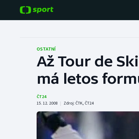
POPULÁRNÍ
DALŠÍ SPORTY
Fotbal
Americký fotbal
OSTATNÍ
Až Tour de Sk
Hokej
Baseball a softbal
má letos form
Tenis
Basketbal
Atletika
Biatlon
ČT24
15. 12. 2008
|
Zdroj:
ČTK
,
ČT24
Cyklistika
Boby a skeleton
Box