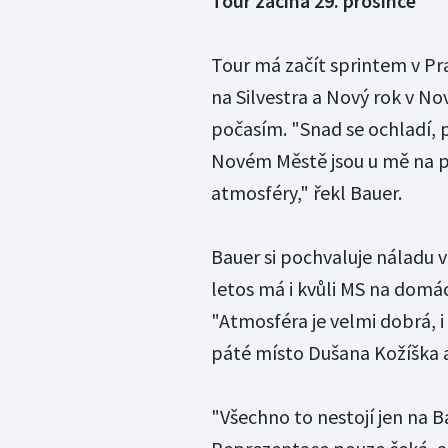
Tour začíná 29. prosince
Tour má začít sprintem v Pr
na Silvestra a Nový rok v 
počasím. "Snad se ochladí, p
Novém Městě jsou u mě na pr
atmosféry," řekl Bauer.
Bauer si pochvaluje náladu
letos má i kvůli MS na domá
"Atmosféra je velmi dobrá, i 
páté místo Dušana Kožíška 
"Všechno to nestojí jen na Ba