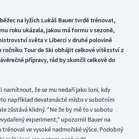
 běžec na lyžích Lukáš Bauer tvrdě trénovat,
omu roku ukázala, jakou má formu v sezoně,
istrovství světa v Liberci v druhé polovině
 ročníku Tour de Ski obhájit celkové vítězství z
závěrečné přípravy, rád by skončil celkově do
namítnout, že se mu nedaří jako loni, kdy
ylo například devatenácté místo v sobotním
le zůstává klidný. "Ne že by mě to v sobotu
nevydařený experiment," upozornil Bauer na
m trénoval ve vysoké nadmořské výšce. Podobný