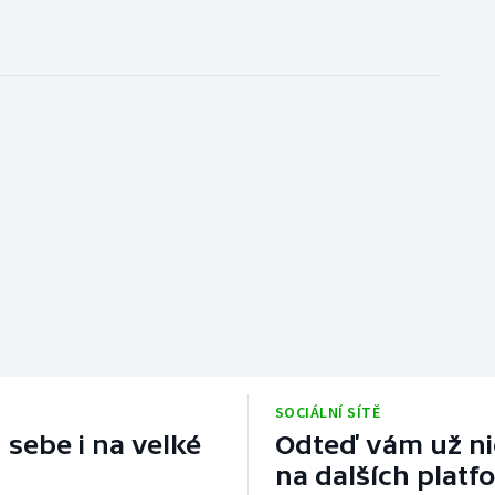
SOCIÁLNÍ SÍTĚ
 sebe i na velké
Odteď vám už nic
na dalších platf