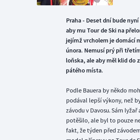
Praha - Deset dní bude nyní
aby mu Tour de Ski na přel
jejímž vrcholem je domácí m
února. Nemusí prý při třetím
loňska, ale aby měl klid do 
pátého místa.
Podle Bauera by někdo mohl 
podával lepší výkony, než b
závodu v Davosu. Sám lyžař a
potěšilo, ale byl to pouze 
fakt, že týden před závode