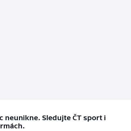
 neunikne. Sledujte ČT sport i
ormách.