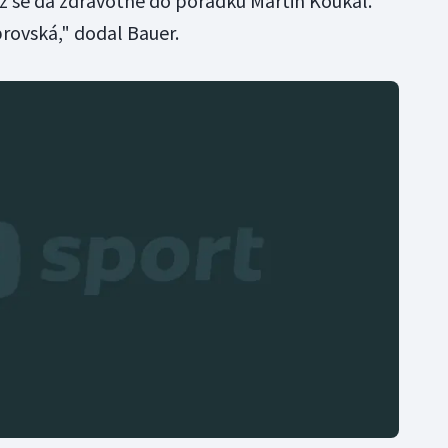
ž se dá zdravotně do pořádku Martin Koukal.
brovská," dodal Bauer.