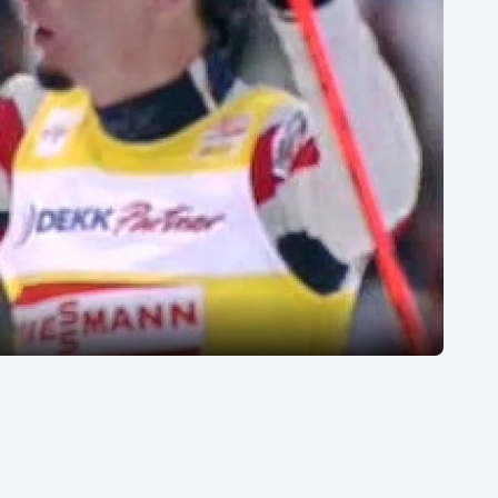
Moderní pětiboj
Triatlon
Motorsport
Veslování
Olympijské hry
Vodní slalom
Parasport
Volejbal
Plavání
Ostatní
Plážový volejbal