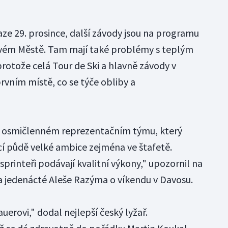
aze 29. prosince, další závody jsou na programu
Novém Městě. Tam mají také problémy s teplým
rotože celá Tour de Ski a hlavně závody v
vním místě, co se týče obliby a
 v osmičlenném reprezentačním týmu, který
cí půdě velké ambice zejména ve štafetě.
sprinteři podávají kvalitní výkony," upozornil na
a jedenácté Aleše Razýma o víkendu v Davosu.
uerovi," dodal nejlepší český lyžař.