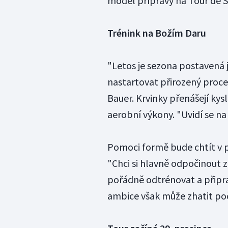
model přípravy na Tour de Sk
Trénink na Božím Daru
"Letos je sezona postavená 
nastartovat přirozený proce
Bauer. Krvinky přenášejí ky
aerobní výkony. "Uvidí se na 
Pomoci formě bude chtít v 
"Chci si hlavně odpočinout
pořádně odtrénovat a připrav
ambice však může zhatit poč