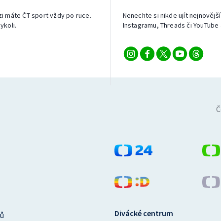
izi máte ČT sport vždy po ruce.
Nenechte si nikde ujít nejnovější
ykoli.
Instagramu, Threads či YouTube 
Č
Divácké centrum
ů