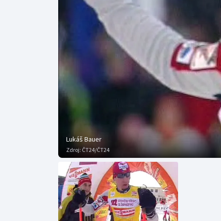
Curling
Dostihy
Florbal
Futsal
Golf
Gymnastika
Lukáš Bauer
Zdroj:
ČT24/ČT24