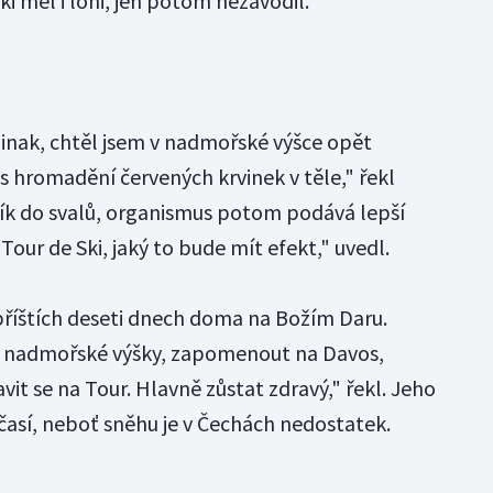
i měl i loni, jen potom nezávodil.
jinak, chtěl jsem v nadmořské výšce opět
s hromadění červených krvinek v těle," řekl
slík do svalů, organismus potom podává lepší
Tour de Ski, jaký to bude mít efekt," uvedl.
příštích deseti dnech doma na Božím Daru.
 z nadmořské výšky, zapomenout na Davos,
it se na Tour. Hlavně zůstat zdravý," řekl. Jeho
así, neboť sněhu je v Čechách nedostatek.