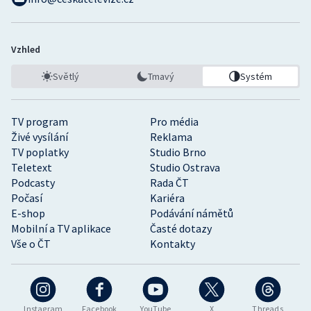
Vzhled
Světlý
Tmavý
Systém
TV program
Pro média
Živé vysílání
Reklama
TV poplatky
Studio Brno
Teletext
Studio Ostrava
Podcasty
Rada ČT
Počasí
Kariéra
E-shop
Podávání námětů
Mobilní a TV aplikace
Časté dotazy
Vše o ČT
Kontakty
Instagram
Facebook
YouTube
X
Threads