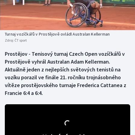
Baseball a softbal
Soutěže
Basketbal
Historické návraty
Biatlon
Aplikace ČT sport
Turnaj vozíčkářů v Prostějově ovládl Australan Kellerman
Zdroj:
ČT sport
Boby a skeleton
AZ kvíz
Prostějov - Tenisový turnaj Czech Open vozíčkářů v
Prostějově vyhrál Australan Adam Kellerman.
Box
Aktuálně jeden z nejlepších světových tenistů na
Curling
vozíku porazil ve finále 21. ročníku trojnásobného
vítěze prostějovského turnaje Frederica Cattanea z
Dostihy
Francie 6:4 a 6:4.
Florbal
Futsal
Golf