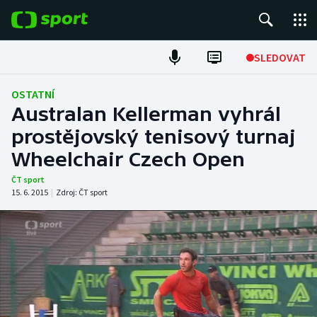
POPULÁRNÍ
SLEDOVAT
Fotbal
OSTATNÍ
Australan Kellerman vyhrál
Hokej
prostějovský tenisový turnaj
Wheelchair Czech Open
Tenis
ČT sport
Atletika
15. 6. 2015
|
Zdroj:
ČT sport
Cyklistika
DALŠÍ SPORTY
Americký fotbal
NEPŘEHLÉDNĚTE