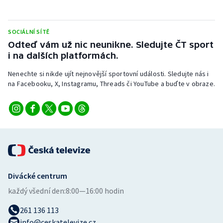
Stolní tenis
Triatlon
SOCIÁLNÍ SÍTĚ
Odteď vám už nic neunikne. Sledujte ČT sport
Veslování
i na dalších platformách.
Nenechte si nikde ujít nejnovější sportovní události. Sledujte nás i
Vodní slalom
na Facebooku, X, Instagramu, Threads či YouTube a buďte v obraze.
Volejbal
Ostatní
Divácké centrum
každý všední den:
8:00—16:00 hodin
261 136 113
info@ceskatelevize.cz