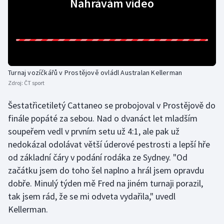
Nahrávám video
Gymnastika
Házená
Jezdectví
Turnaj vozíčkářů v Prostějově ovládl Australan Kellerman
Zdroj:
ČT sport
Judo
Šestatřicetiletý Cattaneo se probojoval v Prostějově do
finále popáté za sebou. Nad o dvanáct let mladším
Krasobruslení
soupeřem vedl v prvním setu už 4:1, ale pak už
Lezení
nedokázal odolávat větší úderové pestrosti a lepší hře
od základní čáry v podání rodáka ze Sydney. "Od
Lyže a snowboard
začátku jsem do toho šel naplno a hrál jsem opravdu
dobře. Minulý týden mě Fred na jiném turnaji porazil,
Moderní pětiboj
tak jsem rád, že se mi odveta vydařila," uvedl
Kellerman.
Motorsport