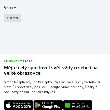
Olympijské hry
ŠTÍTKY
Ostatní
Parasport
Plavání
Plážový volejbal
Ragby
APLIKACE ČT SPORT
Rychlobruslení
Mějte celý sportovní svět vždy u sebe i na
velké obrazovce.
Rychlostní kanoistika
S mobilní aplikací, HbbTV a apkou iVysílání ve své chytré televizi
máte ČT sport vždy po ruce. Sledujte přímé přenosy, články a
Short track
bonusový obsah kdekoli a kdykoli.
Sportovní střelba