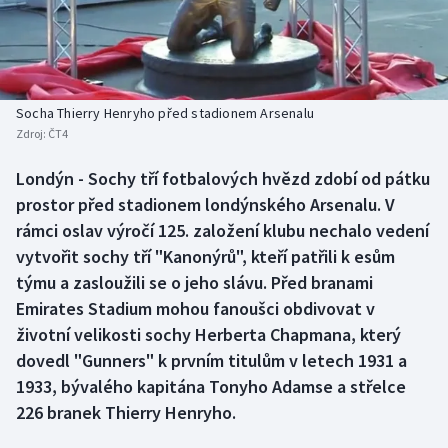
Baseball a softbal
Soutěže
Basketbal
Historické návraty
Biatlon
Aplikace ČT sport
Socha Thierry Henryho před stadionem Arsenalu
Zdroj:
ČT4
Boby a skeleton
AZ kvíz
Londýn - Sochy tří fotbalových hvězd zdobí od pátku
prostor před stadionem londýnského Arsenalu. V
Box
rámci oslav výročí 125. založení klubu nechalo vedení
Curling
vytvořit sochy tří "Kanonýrů", kteří patřili k esům
týmu a zasloužili se o jeho slávu. Před branami
Dostihy
Emirates Stadium mohou fanoušci obdivovat v
životní velikosti sochy Herberta Chapmana, který
Florbal
dovedl "Gunners" k prvním titulům v letech 1931 a
1933, bývalého kapitána Tonyho Adamse a střelce
Futsal
226 branek Thierry Henryho.
Golf