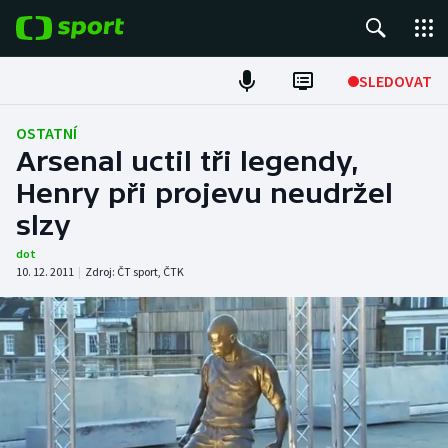
POPULÁRNÍ
SLEDOVAT
Fotbal
OSTATNÍ
Arsenal uctil tři legendy,
Hokej
Henry při projevu neudržel
slzy
Tenis
dot
Atletika
10. 12. 2011
|
Zdroj:
ČT sport
,
ČTK
Cyklistika
DALŠÍ SPORTY
Americký fotbal
NEPŘEHLÉDNĚTE