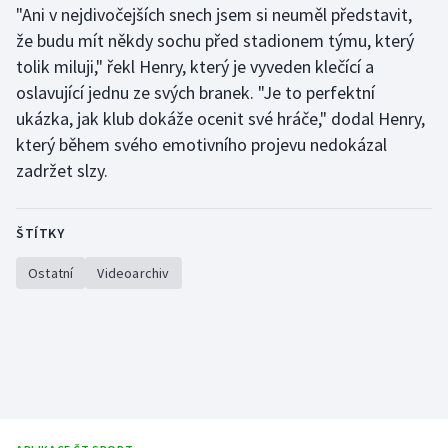
"Ani v nejdivočejších snech jsem si neuměl představit,
že budu mít někdy sochu před stadionem týmu, který
Gymnastika
tolik miluji," řekl Henry, který je vyveden klečící a
oslavující jednu ze svých branek. "Je to perfektní
Házená
ukázka, jak klub dokáže ocenit své hráče," dodal Henry,
Jezdectví
který během svého emotivního projevu nedokázal
zadržet slzy.
Judo
ŠTÍTKY
Krasobruslení
Ostatní
Videoarchiv
Lezení
Lyže a snowboard
Moderní pětiboj
Motorsport