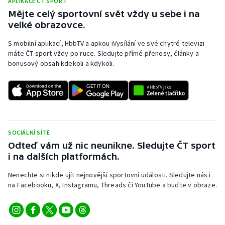
APLIKACE ČT SPORT
Mějte celý sportovní svět vždy u sebe i na
Olympijské hry
velké obrazovce.
Parasport
S mobilní aplikací, HbbTV a apkou iVysílání ve své chytré televizi
máte ČT sport vždy po ruce. Sledujte přímé přenosy, články a
Plavání
bonusový obsah kdekoli a kdykoli.
Plážový volejbal
Ragby
SOCIÁLNÍ SÍTĚ
Rychlobruslení
Odteď vám už nic neunikne. Sledujte ČT sport
i na dalších platformách.
Rychlostní kanoistika
Nenechte si nikde ujít nejnovější sportovní události. Sledujte nás i
Short track
na Facebooku, X, Instagramu, Threads či YouTube a buďte v obraze.
Sportovní střelba