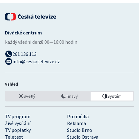
Stolní tenis
Triatlon
Divácké centrum
Veslování
každý všední den:
8:00—16:00 hodin
Vodní slalom
261 136 113
info@ceskatelevize.cz
Volejbal
Ostatní
Vzhled
Světlý
Tmavý
Systém
TV program
Pro média
Živé vysílání
Reklama
TV poplatky
Studio Brno
Teletext
Studio Ostrava