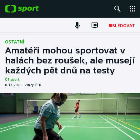
POPULÁRNÍ
SLEDOVAT
Fotbal
OSTATNÍ
Amatéři mohou sportovat v
Hokej
halách bez roušek, ale musejí
každých pět dnů na testy
Tenis
ČT sport
Atletika
8. 12. 2020
|
Zdroj:
ČTK
Cyklistika
DALŠÍ SPORTY
Americký fotbal
NEPŘEHLÉDNĚTE