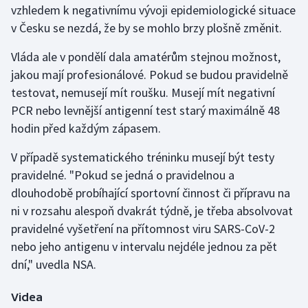
vzhledem k negativnímu vývoji epidemiologické situace
v Česku se nezdá, že by se mohlo brzy plošně změnit.
Gymnastika
Vláda ale v pondělí dala amatérům stejnou možnost,
Házená
jakou mají profesionálové. Pokud se budou pravidelně
testovat, nemusejí mít roušku. Musejí mít negativní
Jezdectví
PCR nebo levnější antigenní test starý maximálně 48
hodin před každým zápasem.
Judo
V případě systematického tréninku musejí být testy
Krasobruslení
pravidelné. "Pokud se jedná o pravidelnou a
dlouhodobě probíhající sportovní činnost či přípravu na
Lezení
ni v rozsahu alespoň dvakrát týdně, je třeba absolvovat
pravidelné vyšetření na přítomnost viru SARS-CoV-2
Lyže a snowboard
nebo jeho antigenu v intervalu nejdéle jednou za pět
Moderní pětiboj
dní," uvedla NSA.
Motorsport
Videa