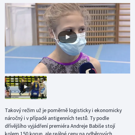
Olympijské hry
Parasport
Plavání
Plážový volejbal
Ragby
Rychlobruslení
Rychlostní kanoistika
Takový režim už je poměrně logisticky i ekonomicky
Short track
náročný i v případě antigenních testů. Ty podle
Sportovní střelba
dřívějšího vyjádření premiéra Andreje Babiše stojí
kolem 150 korun, ale reálné ceny na odběrových