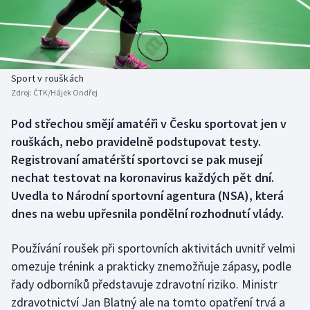
Baseball a softbal
Soutěže
Basketbal
Historické návraty
Biatlon
Aplikace ČT sport
Sport v rouškách
Zdroj:
ČTK/Hájek Ondřej
Boby a skeleton
AZ kvíz
Pod střechou smějí amatéři v Česku sportovat jen v
rouškách, nebo pravidelně podstupovat testy.
Box
Registrovaní amatérští sportovci se pak musejí
Curling
nechat testovat na koronavirus každých pět dní.
Uvedla to Národní sportovní agentura (NSA), která
Dostihy
dnes na webu upřesnila pondělní rozhodnutí vlády.
Florbal
Používání roušek při sportovních aktivitách uvnitř velmi
omezuje trénink a prakticky znemožňuje zápasy, podle
Futsal
řady odborníků představuje zdravotní riziko. Ministr
zdravotnictví Jan Blatný ale na tomto opatření trvá a
Golf