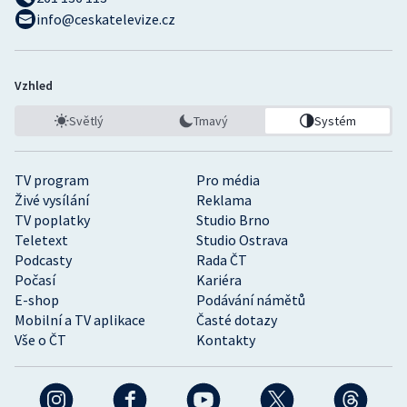
info@ceskatelevize.cz
Vzhled
Světlý
Tmavý
Systém
TV program
Pro média
Živé vysílání
Reklama
TV poplatky
Studio Brno
Teletext
Studio Ostrava
Podcasty
Rada ČT
Počasí
Kariéra
E-shop
Podávání námětů
Mobilní a TV aplikace
Časté dotazy
Vše o ČT
Kontakty