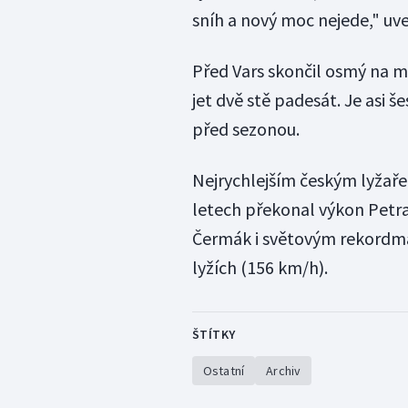
sníh a nový moc nejede," uve
Před Vars skončil osmý na mi
jet dvě stě padesát. Je asi še
před sezonou.
Nejrychlejším českým lyžaře
letech překonal výkon Petra 
Čermák i světovým rekordm
lyžích (156 km/h).
ŠTÍTKY
Ostatní
Archiv