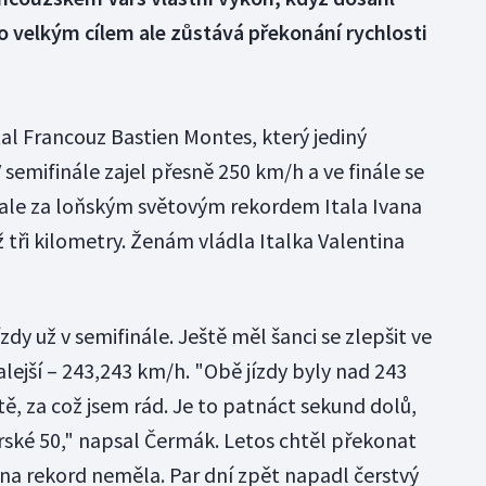
o velkým cílem ale zůstává překonání rychlosti
al Francouz Bastien Montes, který jediný
 semifinále zajel přesně 250 km/h a ve finále se
, ale za loňským světovým rekordem Itala Ivana
 tři kilometry. Ženám vládla Italka Valentina
zdy už v semifinále. Ještě měl šanci se zlepšit ve
alejší ‒ 243,243 km/h. "Obě jízdy byly nad 243
tě, za což jsem rád. Je to patnáct sekund dolů,
erské 50," napsal Čermák. Letos chtěl překonat
 na rekord neměla. Par dní zpět napadl čerstvý