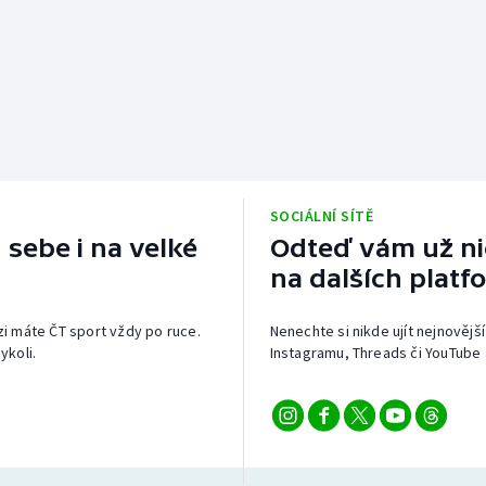
SOCIÁLNÍ SÍTĚ
 sebe i na velké
Odteď vám už nic
na dalších platf
izi máte ČT sport vždy po ruce.
Nenechte si nikde ujít nejnovější
ykoli.
Instagramu, Threads či YouTube 