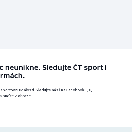
 neunikne. Sledujte ČT sport i
ormách.
 sportovní události. Sledujte nás i na Facebooku, X,
a buďte v obraze.