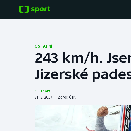
POPULÁRNÍ
DALŠÍ SPORTY
Fotbal
Americký fotbal
OSTATNÍ
243 km/h. Jse
Hokej
Baseball a softbal
Jizerské pade
Tenis
Basketbal
Atletika
Biatlon
ČT sport
31. 3. 2017
|
Zdroj:
ČTK
Cyklistika
Boby a skeleton
Box