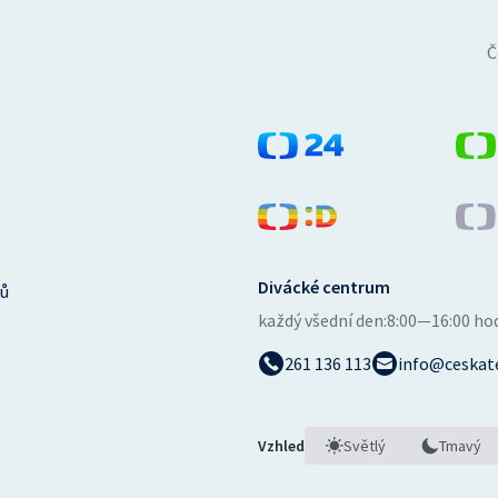
Č
Divácké centrum
ů
každý všední den:
8:00—16:00 ho
261 136 113
info@ceskate
Vzhled
Světlý
Tmavý