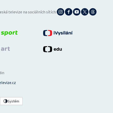
eská televize na sociálních sítích:
din
levize.cz
Systém