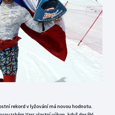
Moderní pětiboj
Triatlon
Motorsport
Veslování
Olympijské hry
Vodní slalom
Parasport
Volejbal
Plavání
Ostatní
Plážový volejbal
lostní rekord v lyžování má novou hodnotu.
ancouzském Vars vlastní výkon, když dosáhl