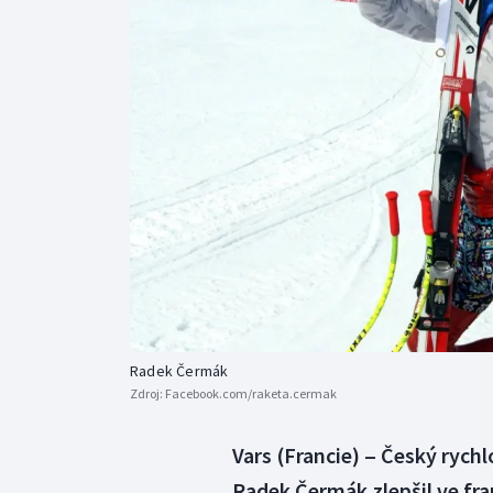
Curling
Dostihy
Florbal
Futsal
Golf
Gymnastika
Radek Čermák
Zdroj:
Facebook.com/raketa.cermak
Vars (Francie) ‒ Český rych
Radek Čermák zlepšil ve fr