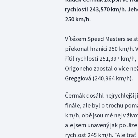
rychlosti 243,570 km/h. Jeh
250 km/h.
Vítězem Speed Masters se st
překonal hranici 250 km/h. V
řítil rychlostí 251,397 km/h
Origoneho zaostal o více než
Greggiová (240,964 km/h).
Čermák dosáhl nejrychlejší jí
finále, ale byl o trochu pom
km/h, obě jsou mé nej v živo
ale jsem unavený jak po Jiz
rychlost 245 km/h. "Ale trať