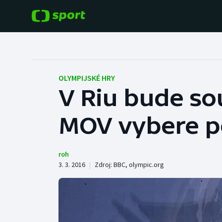
POPULÁRNÍ
DALŠÍ SPORTY
Fotbal
Americký fotbal
OLYMPIJSKÉ HRY
V Riu bude sou
Hokej
Baseball a softbal
MOV vybere pě
Tenis
Basketbal
Atletika
Biatlon
roh
3. 3. 2016
|
Zdroj:
BBC
,
olympic.org
Cyklistika
Boby a skeleton
Box