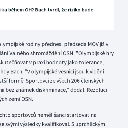
ika během OH? Bach tvrdí, že riziko bude
olympijské rodiny přednesl předseda MOV již v
edání Valného shromáždění OSN. "Olympijské hry
skutečňovat v praxi hodnoty jako tolerance,
ehdy Bach. "V olympijské vesnici jsou k vidění
istší formě. Sportovci ze všech 206 členských
nii bez známek diskriminace," dodal. Rezoluci
kých zemí OSN.
ěchto sportovců neměl šanci startovat na
se svými výsledky kvalifikoval. S uprchlickým