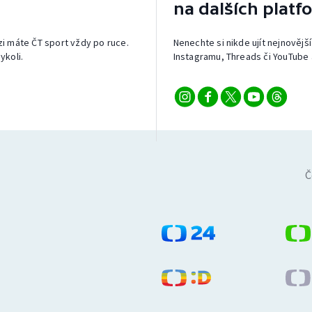
na dalších platf
izi máte ČT sport vždy po ruce.
Nenechte si nikde ujít nejnovější
ykoli.
Instagramu, Threads či YouTube 
Č