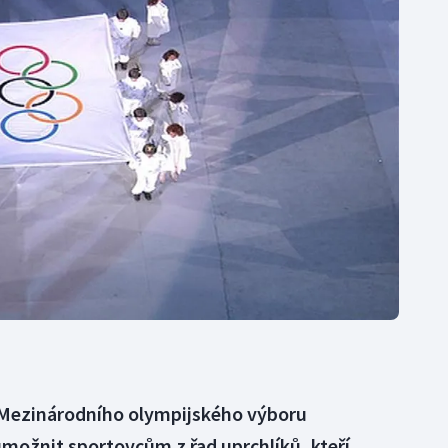
Moderní pětiboj
Triatlon
Motorsport
Veslování
Olympijské hry
Vodní slalom
Parasport
Volejbal
Plavání
Ostatní
Plážový volejbal
Mezinárodního olympijského výboru
umožnit sportovcům z řad uprchlíků, kteří