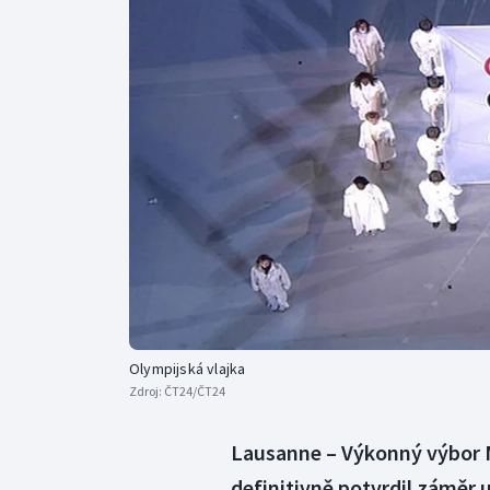
Curling
Dostihy
Florbal
Futsal
Golf
Gymnastika
Olympijská vlajka
Zdroj:
ČT24/ČT24
Lausanne – Výkonný výbor 
definitivně potvrdil záměr 