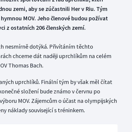
ou zemi, aby se zúčastnili Her v Riu. Tým
 a hymnou MOV. Jeho členové budou požívat
ci z ostatních 206 členských zemí.
ech nesmírně dotýká. Přivítáním těchto
hrách chceme dát naději uprchlíkům na celém
 MOV Thomas Bach.
aných uprchlíků. Finální tým by však měl čítat
 konečné složení bude známo v červnu po
výboru MOV. Zájemcům o účast na olympijských
y náklady související s tréninkem.