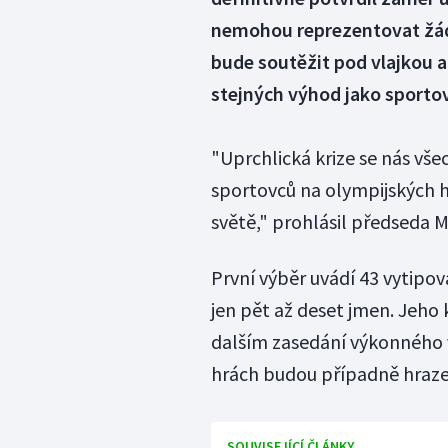
nemohou reprezentovat žádn
bude soutěžit pod vlajkou
stejných výhod jako sportov
"Uprchlická krize se nás vš
sportovců na olympijských 
světě," prohlásil předseda
První výběr uvádí 43 vytipov
jen pět až deset jmen. Jeho
dalším zasedání výkonného 
hrách budou případně hrazen
SOUVISEJÍCÍ ČLÁNKY