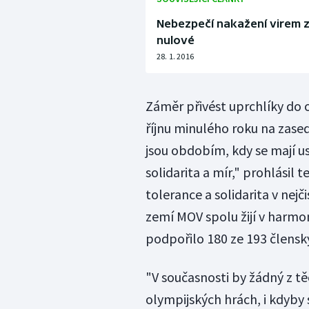
Nebezpečí nakažení virem z
nulové
28. 1. 2016
Záměr přivést uprchlíky do 
říjnu minulého roku na zas
jsou obdobím, kdy se mají u
solidarita a mír," prohlásil t
tolerance a solidarita v nejč
zemí MOV spolu žijí v harmo
podpořilo 180 ze 193 člens
"V současnosti by žádný z t
olympijských hrách, i kdyby 