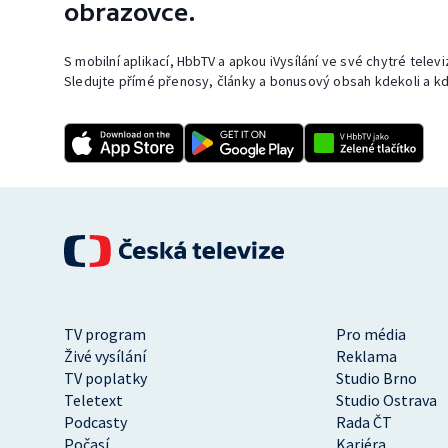
obrazovce.
S mobilní aplikací, HbbTV a apkou iVysílání ve své chytré telev
Sledujte přímé přenosy, články a bonusový obsah kdekoli a kd
TV program
Pro média
Živé vysílání
Reklama
TV poplatky
Studio Brno
Teletext
Studio Ostrava
Podcasty
Rada ČT
Počasí
Kariéra