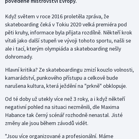
povedené mistrovství Evropy.
Gymnastika
Když světem v roce 2016 proletěla zpráva, že
skateboarding čeká v Tokiu 2020 velká premiéra pod
Házená
pěti kruhy, informace byla přijata rozdílně. Někteří krok
vítali jako další stupeň ve vývoji tohoto sportu, našli se
Jezdectví
ale i tací, kterým olympiáda a skateboarding nešly
dohromady.
Judo
Hlavní kritika? Ze skateboardingu zmizí kouzlo volnosti,
Krasobruslení
kamarádství, punkového přístupu a celkově bude
narušena kultura, která ježdění na "prkně" obklopuje.
Lezení
Od té doby už utekly více než 3 roky, a i když někteří
Lyže a snowboard
negativní pohled na situaci nezměnili, dle Maxima
Habance tak černý scénář rozhodně nenastal. Jisté
Moderní pětiboj
změny ale jsou během závodů vidět.
Motorsport
"Jsou více organizované a profesionální. Máme