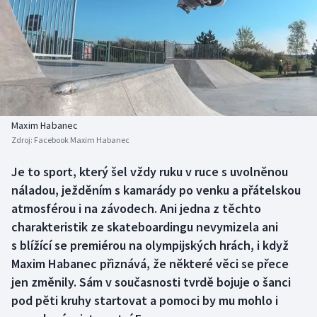
Baseball a softbal
Soutěže
Basketbal
Historické návraty
Biatlon
Aplikace ČT sport
Boby a skeleton
AZ kvíz
Maxim Habanec
Zdroj:
Facebook Maxim Habanec
Box
Je to sport, který šel vždy ruku v ruce s uvolněnou
Curling
náladou, ježděním s kamarády po venku a přátelskou
atmosférou i na závodech. Ani jedna z těchto
Dostihy
charakteristik ze skateboardingu nevymizela ani
s blížící se premiérou na olympijských hrách, i když
Florbal
Maxim Habanec přiznává, že některé věci se přece
jen změnily. Sám v současnosti tvrdě bojuje o šanci
Futsal
pod pěti kruhy startovat a pomoci by mu mohlo i
Golf