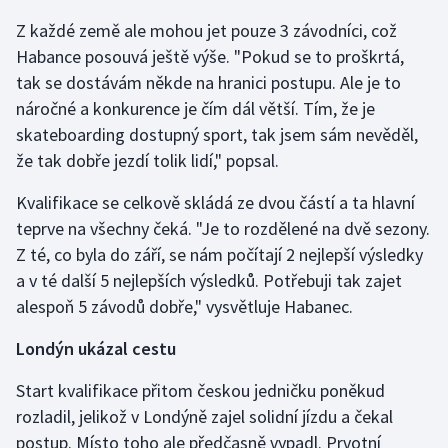
Z každé země ale mohou jet pouze 3 závodníci, což
Habance posouvá ještě výše. "Pokud se to proškrtá,
tak se dostávám někde na hranici postupu. Ale je to
náročné a konkurence je čím dál větší. Tím, že je
skateboarding dostupný sport, tak jsem sám nevěděl,
že tak dobře jezdí tolik lidí," popsal.
Kvalifikace se celkově skládá ze dvou částí a ta hlavní
teprve na všechny čeká. "Je to rozdělené na dvě sezony.
Z té, co byla do září, se nám počítají 2 nejlepší výsledky
a v té další 5 nejlepších výsledků. Potřebuji tak zajet
alespoň 5 závodů dobře," vysvětluje Habanec.
Londýn ukázal cestu
Start kvalifikace přitom českou jedničku poněkud
rozladil, jelikož v Londýně zajel solidní jízdu a čekal
postup. Místo toho ale předčasně vypadl. Prvotní