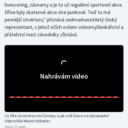
livescoring, záznamy a je to už regulérní sportovní akce.
Olympijské hry
Dříve byly skateové akce více punkové. Teď to má
pevnější strukturu," přiznává sedmadvacetiletý český
Parasport
reprezentant, v jehož očích ovšem volnomyšlenkářství a
přátelství mezi závodníky zůstává.
Plavání
Plážový volejbal
Ragby
Nahrávám video
Rychlobruslení
Rychlostní kanoistika
Short track
Co říká na mistrovství Evropy a jak vidí šance na olympiádu?
Sportovní střelba
Odpovídal Maxim Habanec
Zdroj:
ČT sport