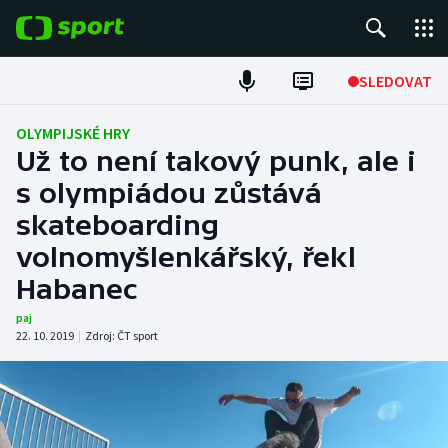
POPULÁRNÍ
SLEDOVAT
Fotbal
OLYMPIJSKÉ HRY
Už to není takový punk, ale i
Hokej
s olympiádou zůstává
skateboarding
Tenis
volnomyšlenkářský, řekl
Atletika
Habanec
Cyklistika
paj
22. 10. 2019
|
Zdroj:
ČT sport
DALŠÍ SPORTY
Americký fotbal
NEPŘEHLÉDNĚTE