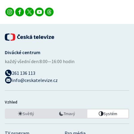
Divácké centrum
každý všední den:
8:00—16:00 hodin
261 136 113
info@ceskatelevize.cz
Vzhled
Světlý
Tmavý
Systém
TV program
Pro média