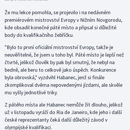
Že mu lekce pomohla, se projevilo i na nedávném
premiérovém mistrovství Evropy v Nižním Novgorodu,
kde obsadil konečné páté místo a připsal si důležité
body do kvalifikačního žebříčku.
"Bylo to první oficiální mistrovství Evropy, takže je
neuvěřitelné, že jsem u toho byl. Páté místo je lepší než
čtvrté, jelikož člověk by pak byl smutný, že nebyl na
bedně, ale beru to celkově jako úspěch. Konkurence
byla obrovská," vyzdvihl Habanec, jenž si finále
zkomplikoval dvěma nepovedenými jízdami, ale skvěle
mu vyšly jednotlivé triky.
Z pátého místa ale Habanec nemůže žít dlouho, jelikož
už v listopadu vyráží do Ria de Janeiro, kde jeho i další
české reprezentanty čeká další důležitý závod v
olympijské kvalifikaci.