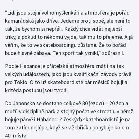
Stolní tenis
"Lidi jsou stejní volnomyšlenkáři a atmosféra je pořád
Triatlon
kamarádská jako dříve. Jedeme proti sobě, ale není to
tak, že bychom si nepřáli. Každý chce vidět nejlepší
Veslování
triky, a pokud to někomu vyjde, tak mu to přejeme. A já
věřím, že to ve skateboardingu zůstane. Že to pořád
Vodní slalom
bude hlavně zábava. Ten sport tak vznikl," zdůraznil.
Volejbal
Podle Habance je přátelská atmosféra znát i na tak
velkých událostech, jako jsou kvalifikační závody právě
Ostatní
pro Tokio. O to už skateboardisté pár měsíců bojují a
kritéria postupu jsou tvrdá.
Do Japonska se dostane celkově 80 jezdců – 20 žen a
mužů v disciplíně park a stejný počet ve streetu, v němž
bojuje párvě i Habanec. Z českých skateboardistů je na
tom zatím nejlépe, když se v žebříčku pohybuje kolem
40. místa.