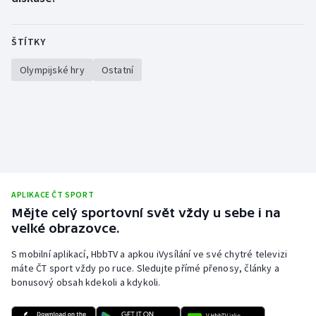
Gymnastika
ŠTÍTKY
Házená
Olympijské hry
Ostatní
Jezdectví
Judo
Krasobruslení
APLIKACE ČT SPORT
Lezení
Mějte celý sportovní svět vždy u sebe i na
velké obrazovce.
Lyže a snowboard
S mobilní aplikací, HbbTV a apkou iVysílání ve své chytré televizi
máte ČT sport vždy po ruce. Sledujte přímé přenosy, články a
Moderní pětiboj
bonusový obsah kdekoli a kdykoli.
Motorsport