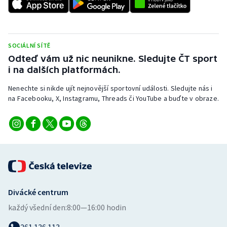
Olympijské hry
Parasport
SOCIÁLNÍ SÍTĚ
Odteď vám už nic neunikne. Sledujte ČT sport
Plavání
i na dalších platformách.
Plážový volejbal
Nenechte si nikde ujít nejnovější sportovní události. Sledujte nás i
na Facebooku, X, Instagramu, Threads či YouTube a buďte v obraze.
Ragby
Rychlobruslení
Rychlostní kanoistika
Short track
Divácké centrum
každý všední den:
8:00—16:00 hodin
Sportovní střelba