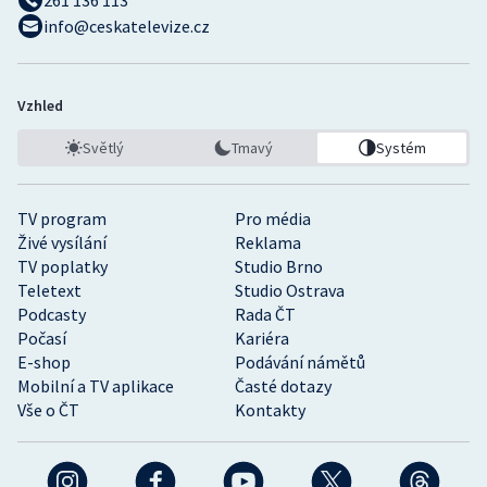
261 136 113
Stolní tenis
info@ceskatelevize.cz
Triatlon
Vzhled
Veslování
Světlý
Tmavý
Systém
Vodní slalom
TV program
Pro média
Volejbal
Živé vysílání
Reklama
TV poplatky
Studio Brno
Ostatní
Teletext
Studio Ostrava
Podcasty
Rada ČT
Počasí
Kariéra
E-shop
Podávání námětů
Mobilní a TV aplikace
Časté dotazy
Vše o ČT
Kontakty