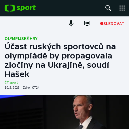
POPULÁRNÍ
SLEDOVAT
Fotbal
OLYMPIJSKÉ HRY
Účast ruských sportovců na
Hokej
olympiádě by propagovala
zločiny na Ukrajině, soudí
Tenis
Hašek
Atletika
ČT sport
10. 2. 2023
|
Zdroj:
ČT24
Cyklistika
DALŠÍ SPORTY
Americký fotbal
NEPŘEHLÉDNĚTE