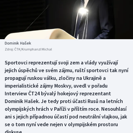
Baseball a softbal
Soutěže
Basketbal
Historické návraty
Biatlon
Aplikace ČT sport
Dominik Hašek
Boby a skeleton
AZ kvíz
Zdroj:
ČTK/Krumphanzl Michal
Box
Sportovci reprezentují svoji zem a vlády využívají
jejich úspěchů ve svém zájmu, ruští sportovci tak nyní
Curling
propagují ruskou válku, zločiny na Ukrajině a
imperialistické zájmy Moskvy, uvedl v pořadu
Dostihy
Interview ČT24 bývalý hokejový reprezentant
Dominik Hašek. Je tedy proti účasti Rusů na letních
Florbal
olympijských hrách v Paříži v příštím roce. Nesouhlasí
ani s jejich případnou účastí pod neutrální vlajkou, jak
Futsal
se o tom nyní vede nejen v olympijském prostoru
diskuse.
Golf