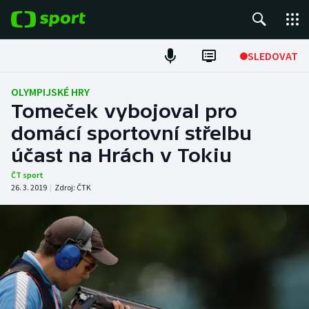
POPULÁRNÍ
SLEDOVAT
Fotbal
OLYMPIJSKÉ HRY
Tomeček vybojoval pro
Hokej
domácí sportovní střelbu
účast na Hrách v Tokiu
Tenis
ČT sport
Atletika
26. 3. 2019
|
Zdroj:
ČTK
Cyklistika
DALŠÍ SPORTY
Americký fotbal
NEPŘEHLÉDNĚTE