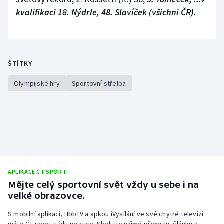
Stolní tenis
kvalifikaci 18. Nýdrle, 48. Slavíček (všichni ČR).
Triatlon
Veslování
ŠTÍTKY
Vodní slalom
Olympijské hry
Sportovní střelba
Volejbal
Ostatní
APLIKACE ČT SPORT
Mějte celý sportovní svět vždy u sebe i na
velké obrazovce.
S mobilní aplikací, HbbTV a apkou iVysílání ve své chytré televizi