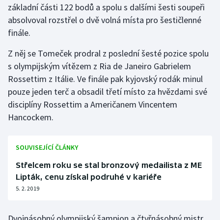
základní části 122 bodů a spolu s dalšími šesti soupeři
absolvoval rozstřel o dvě volná místa pro šestičlenné
Gymnastika
finále.
Házená
Z něj se Tomeček prodral z poslední šesté pozice spolu
s olympijským vítězem z Ria de Janeiro Gabrielem
Jezdectví
Rossettim z Itálie. Ve finále pak kyjovský rodák minul
pouze jeden terč a obsadil třetí místo za hvězdami své
Judo
disciplíny Rossettim a Američanem Vincentem
Hancockem.
Krasobruslení
Lezení
SOUVISEJÍCÍ ČLÁNKY
Lyže a snowboard
Střelcem roku se stal bronzový medailista z ME
Lipták, cenu získal podruhé v kariéře
Moderní pětiboj
5. 2. 2019
Motorsport
Dvojnásobný olympijský šampion a čtyřnásobný mistr