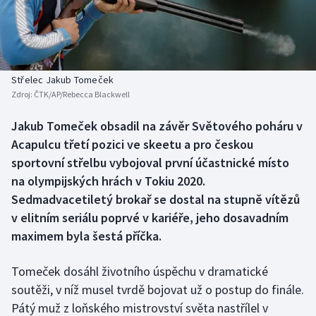
Baseball a softbal
Soutěže
Basketbal
Historické návraty
Biatlon
Aplikace ČT sport
Střelec Jakub Tomeček
Zdroj:
ČTK/AP/Rebecca Blackwell
Boby a skeleton
AZ kvíz
Jakub Tomeček obsadil na závěr Světového poháru v
Acapulcu třetí pozici ve skeetu a pro českou
Box
sportovní střelbu vybojoval první účastnické místo
Curling
na olympijských hrách v Tokiu 2020.
Sedmadvacetiletý brokař se dostal na stupně vítězů
Dostihy
v elitním seriálu poprvé v kariéře, jeho dosavadním
maximem byla šestá příčka.
Florbal
Tomeček dosáhl životního úspěchu v dramatické
Futsal
soutěži, v níž musel tvrdě bojovat už o postup do finále.
Pátý muž z loňského mistrovství světa nastřílel v
Golf