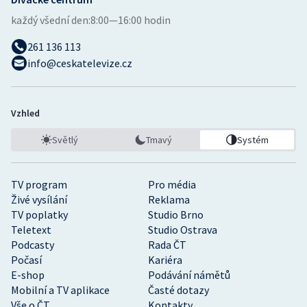
každý všední den:
8:00—16:00 hodin
261 136 113
info@ceskatelevize.cz
Vzhled
Světlý
Tmavý
Systém
TV program
Pro média
Živé vysílání
Reklama
TV poplatky
Studio Brno
Teletext
Studio Ostrava
Podcasty
Rada ČT
Počasí
Kariéra
E-shop
Podávání námětů
Mobilní a TV aplikace
Časté dotazy
Vše o ČT
Kontakty