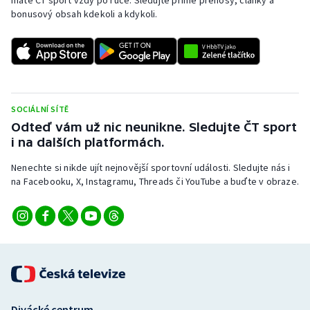
máte ČT sport vždy po ruce. Sledujte přímé přenosy, články a
bonusový obsah kdekoli a kdykoli.
SOCIÁLNÍ SÍTĚ
Odteď vám už nic neunikne. Sledujte ČT sport
i na dalších platformách.
Nenechte si nikde ujít nejnovější sportovní události. Sledujte nás i
na Facebooku, X, Instagramu, Threads či YouTube a buďte v obraze.
Divácké centrum