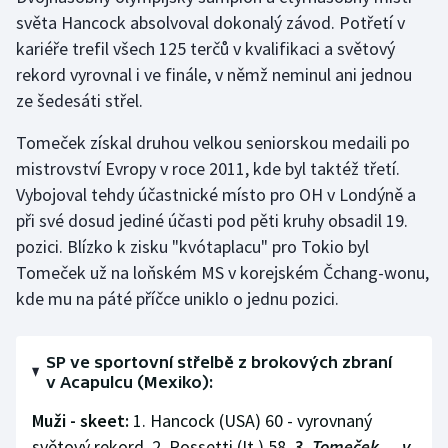
světa Hancock absolvoval dokonalý závod. Potřetí v
Olympijské hry
kariéře trefil všech 125 terčů v kvalifikaci a světový
rekord vyrovnal i ve finále, v němž neminul ani jednou
Parasport
ze šedesáti střel.
Plavání
Tomeček získal druhou velkou seniorskou medaili po
mistrovství Evropy v roce 2011, kde byl taktéž třetí.
Plážový volejbal
Vybojoval tehdy účastnické místo pro OH v Londýně a
při své dosud jediné účasti pod pěti kruhy obsadil 19.
Ragby
pozici. Blízko k zisku "kvótaplacu" pro Tokio byl
Rychlobruslení
Tomeček už na loňském MS v korejském Čchang-wonu,
kde mu na páté příčce uniklo o jednu pozici.
Rychlostní kanoistika
SP ve sportovní střelbě z brokových zbraní
Short track
v Acapulcu (Mexiko):
Sportovní střelba
Muži - skeet:
1. Hancock (USA) 60 - vyrovnaný
světový rekord, 2. Rossetti (It.) 58,
3. Tomeček, ...v