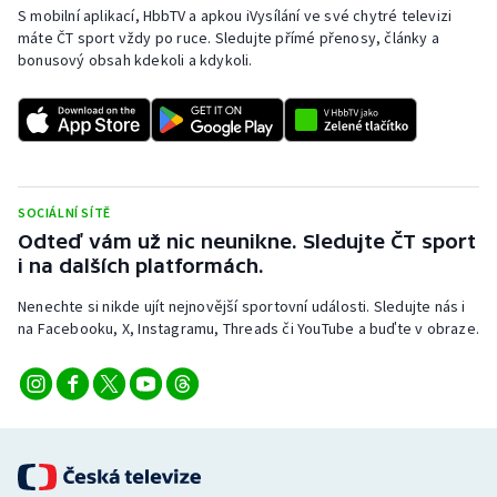
Stolní tenis
S mobilní aplikací, HbbTV a apkou iVysílání ve své chytré televizi
máte ČT sport vždy po ruce. Sledujte přímé přenosy, články a
bonusový obsah kdekoli a kdykoli.
Triatlon
Veslování
Vodní slalom
SOCIÁLNÍ SÍTĚ
Volejbal
Odteď vám už nic neunikne. Sledujte ČT sport
i na dalších platformách.
Ostatní
Nenechte si nikde ujít nejnovější sportovní události. Sledujte nás i
na Facebooku, X, Instagramu, Threads či YouTube a buďte v obraze.