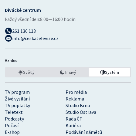
Divácké centrum
každý všední den:
8:00—16:00 hodin
261 136 113
info@ceskatelevize.cz
Vzhled
Světlý
Tmavý
Systém
TV program
Pro média
Živé vysílání
Reklama
TV poplatky
Studio Brno
Teletext
Studio Ostrava
Podcasty
Rada ČT
Počasí
Kariéra
E-shop
Podávání námětů