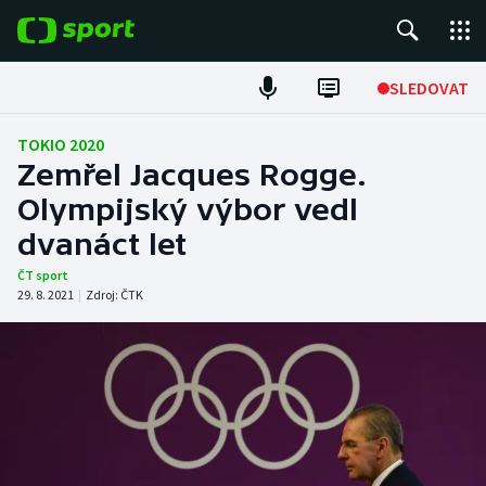
POPULÁRNÍ
SLEDOVAT
Fotbal
TOKIO 2020
Zemřel Jacques Rogge.
Hokej
Olympijský výbor vedl
dvanáct let
Tenis
ČT sport
Atletika
29. 8. 2021
|
Zdroj:
ČTK
Cyklistika
DALŠÍ SPORTY
Americký fotbal
NEPŘEHLÉDNĚTE