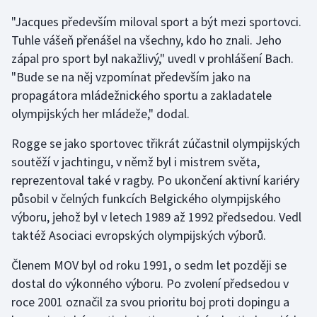
"Jacques především miloval sport a být mezi sportovci.
Gymnastika
Tuhle vášeň přenášel na všechny, kdo ho znali. Jeho
zápal pro sport byl nakažlivý," uvedl v prohlášení Bach.
Házená
"Bude se na něj vzpomínat především jako na
propagátora mládežnického sportu a zakladatele
Jezdectví
olympijských her mládeže," dodal.
Judo
Rogge se jako sportovec třikrát zúčastnil olympijských
soutěží v jachtingu, v němž byl i mistrem světa,
Krasobruslení
reprezentoval také v ragby. Po ukončení aktivní kariéry
působil v čelných funkcích Belgického olympijského
Lezení
výboru, jehož byl v letech 1989 až 1992 předsedou. Vedl
taktéž Asociaci evropských olympijských výborů.
Lyže a snowboard
Členem MOV byl od roku 1991, o sedm let později se
Moderní pětiboj
dostal do výkonného výboru. Po zvolení předsedou v
roce 2001 označil za svou prioritu boj proti dopingu a
Motorsport