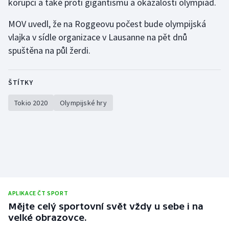
korupci a také proti gigantismu a okázalosti olympiád.
Olympijské hry
MOV uvedl, že na Roggeovu počest bude olympijská
vlajka v sídle organizace v Lausanne na pět dnů
Parasport
spuštěna na půl žerdi.
Plavání
ŠTÍTKY
Plážový volejbal
Tokio 2020
Olympijské hry
Ragby
Rychlobruslení
Rychlostní kanoistika
Short track
APLIKACE ČT SPORT
Mějte celý sportovní svět vždy u sebe i na
Sportovní střelba
velké obrazovce.