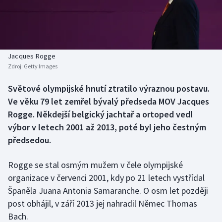
Baseball a softbal
Soutěže
Basketbal
Historické návraty
Biatlon
Aplikace ČT sport
Jacques Rogge
Zdroj:
Getty Images
Boby a skeleton
AZ kvíz
Světové olympijské hnutí ztratilo výraznou postavu.
Ve věku 79 let zemřel bývalý předseda MOV Jacques
Box
Rogge. Někdejší belgický jachtař a ortoped vedl
Curling
výbor v letech 2001 až 2013, poté byl jeho čestným
předsedou.
Dostihy
Rogge se stal osmým mužem v čele olympijské
Florbal
organizace v červenci 2001, kdy po 21 letech vystřídal
Španěla Juana Antonia Samaranche. O osm let později
Futsal
post obhájil, v září 2013 jej nahradil Němec Thomas
Bach.
Golf