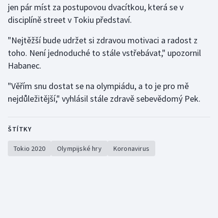
jen pár míst za postupovou dvacítkou, která se v
Stolní tenis
disciplíně street v Tokiu představí.
Triatlon
"Nejtěžší bude udržet si zdravou motivaci a radost z
toho. Není jednoduché to stále vstřebávat," upozornil
Veslování
Habanec.
Vodní slalom
"Věřím snu dostat se na olympiádu, a to je pro mě
nejdůležitější," vyhlásil stále zdravě sebevědomý Pek.
Volejbal
Ostatní
ŠTÍTKY
Tokio 2020
Olympijské hry
Koronavirus