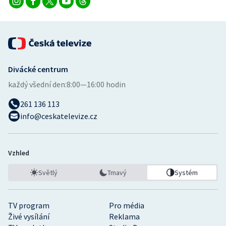
Divácké centrum
každý všední den:
8:00—16:00 hodin
261 136 113
info@ceskatelevize.cz
Vzhled
Světlý
Tmavý
Systém
TV program
Pro média
Živé vysílání
Reklama