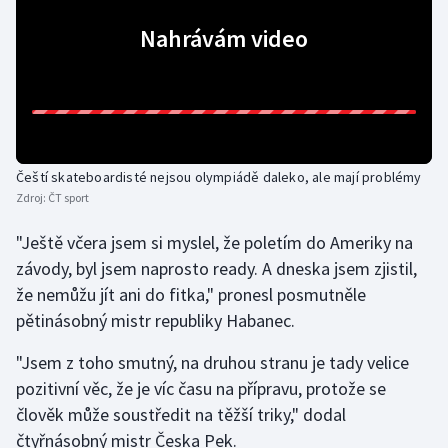
Nahrávám video
Gymnastika
Házená
Jezdectví
Čeští skateboardisté nejsou olympiádě daleko, ale mají problémy
Judo
Zdroj:
ČT sport
Krasobruslení
"Ještě včera jsem si myslel, že poletím do Ameriky na
závody, byl jsem naprosto ready. A dneska jsem zjistil,
Lezení
že nemůžu jít ani do fitka," pronesl posmutněle
pětinásobný mistr republiky Habanec.
Lyže a snowboard
"Jsem z toho smutný, na druhou stranu je tady velice
Moderní pětiboj
pozitivní věc, že je víc času na přípravu, protože se
člověk může soustředit na těžší triky," dodal
Motorsport
čtyřnásobný mistr Česka Pek.