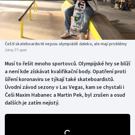
Baseball a softbal
Soutěže
Basketbal
Historické návraty
Biatlon
Aplikace ČT sport
Čeští skateboardisté nejsou olympiádě daleko, ale mají problémy
Boby a skeleton
AZ kvíz
Zdroj:
ČT sport
Box
Musí to řešit mnoho sportovců. Olympijské hry se blíží
a není kde získávat kvalifikační body. Opatření proti
Curling
šíření koronaviru se týkají také skateboardistů.
Úvodní závod sezony v Las Vegas, kam se chystali i
Dostihy
Češi Maxim Habanec a Martin Pek, byl zrušen a osud
dalších je zatím nejistý.
Florbal
Futsal
Golf