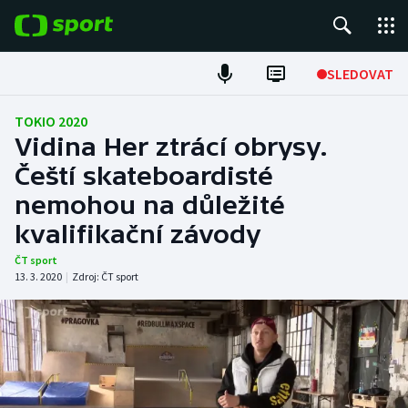
POPULÁRNÍ
SLEDOVAT
Fotbal
TOKIO 2020
Vidina Her ztrácí obrysy.
Hokej
Čeští skateboardisté
nemohou na důležité
Tenis
kvalifikační závody
Atletika
ČT sport
13. 3. 2020
|
Zdroj:
ČT sport
Cyklistika
DALŠÍ SPORTY
Americký fotbal
NEPŘEHLÉDNĚTE