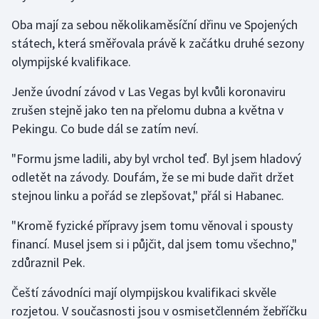
Olympijské hry
Oba mají za sebou několikaměsíční dřinu ve Spojených
státech, která směřovala právě k začátku druhé sezony
Parasport
olympijské kvalifikace.
Plavání
Jenže úvodní závod v Las Vegas byl kvůli koronaviru
zrušen stejně jako ten na přelomu dubna a května v
Plážový volejbal
Pekingu. Co bude dál se zatím neví.
"Formu jsme ladili, aby byl vrchol teď. Byl jsem hladový
Ragby
odletět na závody. Doufám, že se mi bude dařit držet
Rychlobruslení
stejnou linku a pořád se zlepšovat," přál si Habanec.
"Kromě fyzické přípravy jsem tomu věnoval i spousty
Rychlostní kanoistika
financí. Musel jsem si i půjčit, dal jsem tomu všechno,"
Short track
zdůraznil Pek.
Čeští závodníci mají olympijskou kvalifikaci skvěle
Sportovní střelba
rozjetou. V současnosti jsou v osmisetčlenném žebříčku