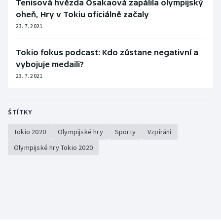
Tenisová hvězda Ósakaová zapálila olympijský
Olympijské hry
oheň, Hry v Tokiu oficiálně začaly
23. 7. 2021
Parasport
Tokio fokus podcast: Kdo zůstane negativní a
Plavání
vybojuje medaili?
23. 7. 2021
Plážový volejbal
Ragby
ŠTÍTKY
Tokio 2020
Olympijské hry
Sporty
Vzpírání
Rychlobruslení
Olympijské hry Tokio 2020
Rychlostní kanoistika
Short track
Sportovní střelba