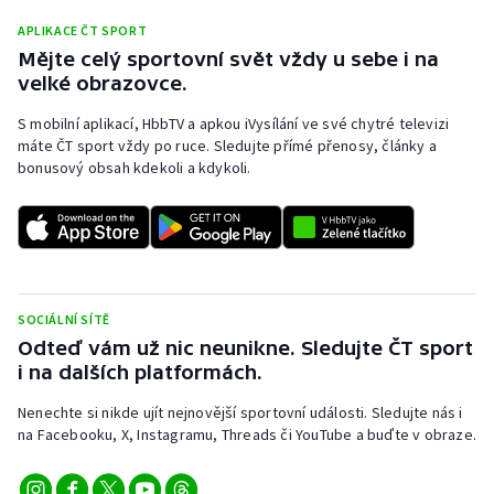
Stolní tenis
APLIKACE ČT SPORT
Mějte celý sportovní svět vždy u sebe i na
Triatlon
velké obrazovce.
Veslování
S mobilní aplikací, HbbTV a apkou iVysílání ve své chytré televizi
máte ČT sport vždy po ruce. Sledujte přímé přenosy, články a
bonusový obsah kdekoli a kdykoli.
Vodní slalom
Volejbal
Ostatní
SOCIÁLNÍ SÍTĚ
Odteď vám už nic neunikne. Sledujte ČT sport
i na dalších platformách.
Nenechte si nikde ujít nejnovější sportovní události. Sledujte nás i
na Facebooku, X, Instagramu, Threads či YouTube a buďte v obraze.