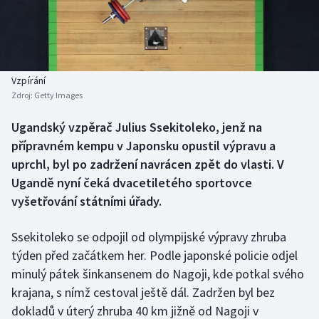
Baseball a softbal
Soutěže
Basketbal
Historické návraty
Biatlon
Aplikace ČT sport
Vzpírání
Zdroj:
Getty Images
Boby a skeleton
AZ kvíz
Ugandský vzpěrač Julius Ssekitoleko, jenž na
přípravném kempu v Japonsku opustil výpravu a
Box
uprchl, byl po zadržení navrácen zpět do vlasti. V
Curling
Ugandě nyní čeká dvacetiletého sportovce
vyšetřování státními úřady.
Dostihy
Ssekitoleko se odpojil od olympijské výpravy zhruba
Florbal
týden před začátkem her. Podle japonské policie odjel
minulý pátek šinkansenem do Nagoji, kde potkal svého
Futsal
krajana, s nímž cestoval ještě dál. Zadržen byl bez
dokladů v úterý zhruba 40 km jižně od Nagoji v
Golf