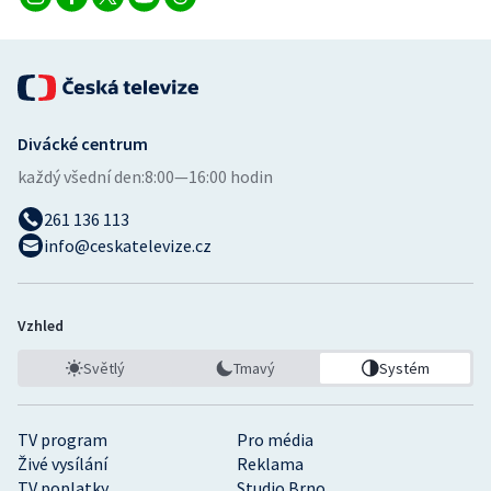
Divácké centrum
každý všední den:
8:00—16:00 hodin
261 136 113
info@ceskatelevize.cz
Vzhled
Světlý
Tmavý
Systém
TV program
Pro média
Živé vysílání
Reklama
TV poplatky
Studio Brno