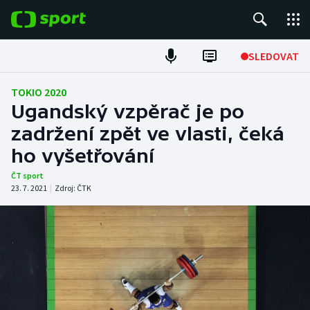
POPULÁRNÍ
SLEDOVAT
Fotbal
TOKIO 2020
Ugandský vzpěrač je po
Hokej
zadržení zpět ve vlasti, čeká
ho vyšetřování
Tenis
ČT sport
Atletika
23. 7. 2021
|
Zdroj:
ČTK
Cyklistika
DALŠÍ SPORTY
Americký fotbal
NEPŘEHLÉDNĚTE