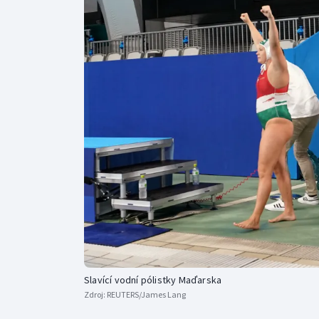
Curling
Dostihy
Florbal
Futsal
Golf
Gymnastika
Slavící vodní pólistky Maďarska
Zdroj:
REUTERS/James Lang