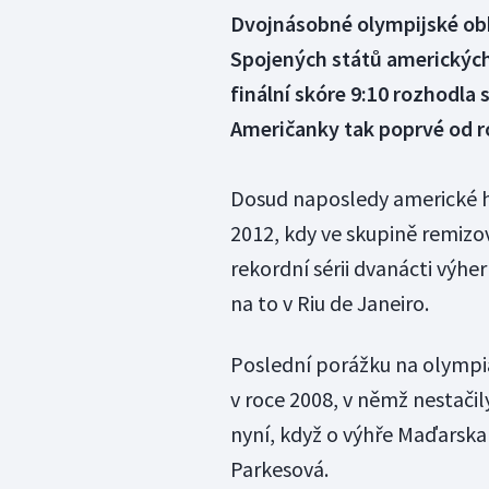
Dvojnásobné olympijské obh
Spojených států amerických
finální skóre 9:10 rozhodla
Američanky tak poprvé od ro
Dosud naposledy americké h
2012, kdy ve skupině remiz
rekordní sérii dvanácti výhe
na to v Riu de Janeiro.
Poslední porážku na olympiá
v roce 2008, v němž nestači
nyní, když o výhře Maďarsk
Parkesová.