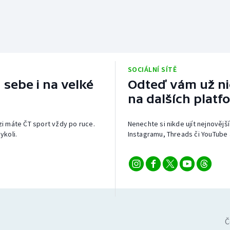
SOCIÁLNÍ SÍTĚ
 sebe i na velké
Odteď vám už nic
na dalších platf
izi máte ČT sport vždy po ruce.
Nenechte si nikde ujít nejnovější
ykoli.
Instagramu, Threads či YouTube 
Č