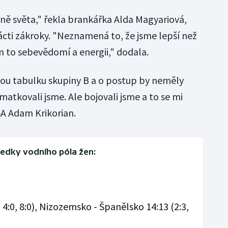
ně světa," řekla brankářka Alda Magyariová,
ácti zákroky. "Neznamená to, že jsme lepší než
m to sebevědomí a energii," dodala.
dou tabulku skupiny B a o postup by neměly
 zmatkovali jsme. Ale bojovali jsme a to se mi
USA Adam Krikorian.
ledky vodního póla žen:
, 4:0, 8:0), Nizozemsko - Španělsko 14:13 (2:3,