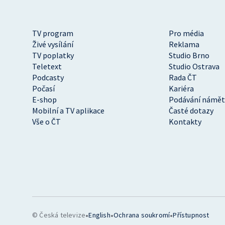
TV program
Pro média
Živé vysílání
Reklama
TV poplatky
Studio Brno
Teletext
Studio Ostrava
Podcasty
Rada ČT
Počasí
Kariéra
E-shop
Podávání námět
Mobilní a TV aplikace
Časté dotazy
Vše o ČT
Kontakty
•
•
•
© Česká televize
English
Ochrana soukromí
Přístupnost