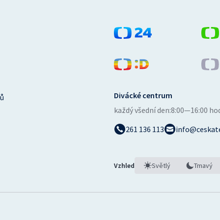
Divácké centrum
ů
každý všední den:
8:00—16:00 ho
261 136 113
info@ceskate
Vzhled
Světlý
Tmavý