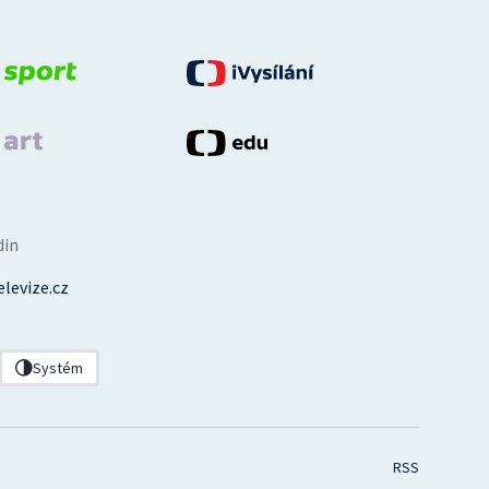
din
levize.cz
Systém
RSS