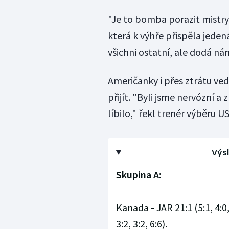
"Je to bomba porazit mistry
která k výhře přispěla jeden
všichni ostatní, ale dodá ná
Američanky i přes ztrátu ve
přijít. "Byli jsme nervózní a
líbilo," řekl trenér výběru 
Výs
Skupina A:
Kanada - JAR 21:1 (5:1, 4:0
3:2, 3:2, 6:6).