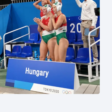
Moderní pětiboj
Triatlon
Motorsport
Veslování
Olympijské hry
Vodní slalom
Parasport
Volejbal
Plavání
Ostatní
Plážový volejbal