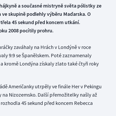
ájkyně a současné mistryně světa pólistky ze
 ve skupině podlehly výběru Maďarska. O
 střela 45 sekund před koncem utkání.
ku 2008 pocítily prohru.
ráčky zaváhaly na Hrách v Londýně v roce
ovaly 9:9 se Španělskem. Poté zaznamenaly
r a kromě Londýna získaly zlato také čtyři roky
dě Američanky utrpěly ve finále Her v Pekingu
ly na Nizozemsko. Další přemožitelky našly až
a rozhodla 45 sekund před koncem Rebecca