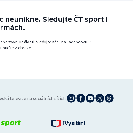
 neunikne. Sledujte ČT sport i
ormách.
 sportovní události. Sledujte nás i na Facebooku, X,
a buďte v obraze.
eská televize na sociálních sítích: