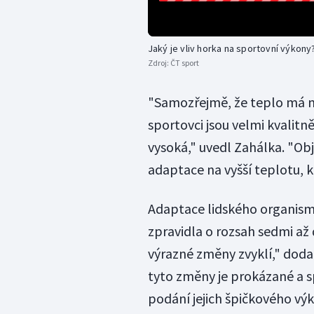
Jaký je vliv horka na sportovní výkony
Zdroj:
ČT sport
"Samozřejmě, že teplo má na
sportovci jsou velmi kvalitně
vysoká," uvedl Zahálka. "Ob
adaptace na vyšší teplotu, kt
Adaptace lidského organismu
zpravidla o rozsah sedmi až 
výrazné změny zvyklí," dodal
tyto změny je prokázané a 
podání jejich špičkového vý