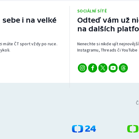
SOCIÁLNÍ SÍTĚ
 sebe i na velké
Odteď vám už nic
na dalších platf
izi máte ČT sport vždy po ruce.
Nenechte si nikde ujít nejnovější
ykoli.
Instagramu, Threads či YouTube 
Č