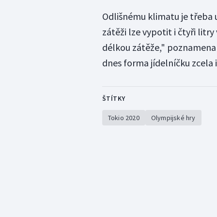
Odlišnému klimatu je třeba u
zátěži lze vypotit i čtyři lit
délkou zátěže," poznamenal 
dnes forma jídelníčku zcela 
ŠTÍTKY
Tokio 2020
Olympijské hry