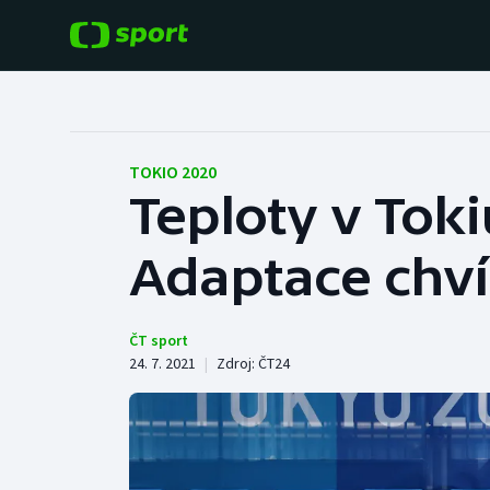
POPULÁRNÍ
DALŠÍ SPORTY
Fotbal
Americký fotbal
TOKIO 2020
Teploty v Toki
Hokej
Baseball a softbal
Adaptace chvíl
Tenis
Basketbal
Atletika
Biatlon
ČT sport
24. 7. 2021
|
Zdroj:
ČT24
Cyklistika
Boby a skeleton
Box