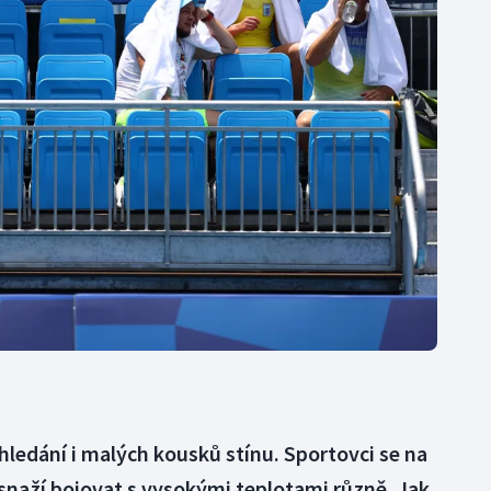
Moderní pětiboj
Triatlon
Motorsport
Veslování
Olympijské hry
Vodní slalom
Parasport
Volejbal
Plavání
Ostatní
Plážový volejbal
hledání i malých kousků stínu. Sportovci se na
snaží bojovat s vysokými teplotami různě. Jak