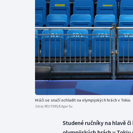
Curling
Dostihy
Florbal
Futsal
Golf
Gymnastika
Hráči se snaží ochladit na olympijských hrách v Tokiu
Zdroj:
REUTERS/Edgar Su
Studené ručníky na hlavě či 
olympijských hrách v Tokiu 