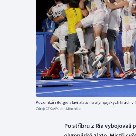
Curling
Dostihy
Florbal
Futsal
Golf
Gymnastika
Pozemkáři Belgie slaví zlato na olympijských hrách v 
Zdroj:
ČTK/AP/John Minchillo
Po stříbru z Ria vybojovali
olympijské zlato. Mistři světa