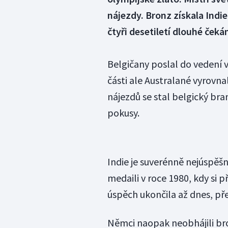
nájezdy. Bronz získala Indi
čtyři desetiletí dlouhé čekán
Belgičany poslal do vedení v
části ale Australané vyrov
nájezdů se stal belgický bran
pokusy.
Indie je suverénně nejúspěšn
medaili v roce 1980, kdy si p
úspěch ukončila až dnes, př
Němci naopak neobhájili bro