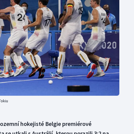
Moderní pětiboj
Triatlon
Motorsport
Veslování
Olympijské hry
Vodní slalom
Parasport
Volejbal
Plavání
Ostatní
Plážový volejbal
Tokiu
 pozemní hokejisté Belgie premiérové
 se utkali s Austrálií, kterou porazili 3:2 na