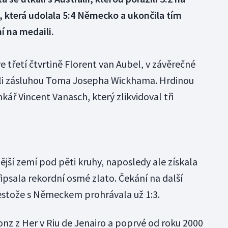
e, která udolala 5:4 Německo a ukončila tím
í na medaili.
e třetí čtvrtině Florent van Aubel, v závěrečné
nali zásluhou Toma Josepha Wickhama. Hrdinou
kář Vincent Vanasch, který zlikvidoval tři
ější zemí pod pěti kruhy, naposledy ale získala
řipsala rekordní osmé zlato. Čekání na další
estože s Německem prohrávala už 1:3.
nz z Her v Riu de Jenairo a poprvé od roku 2000