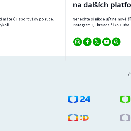
na dalších platf
izi máte ČT sport vždy po ruce.
Nenechte si nikde ujít nejnovější
ykoli.
Instagramu, Threads či YouTube 
Č