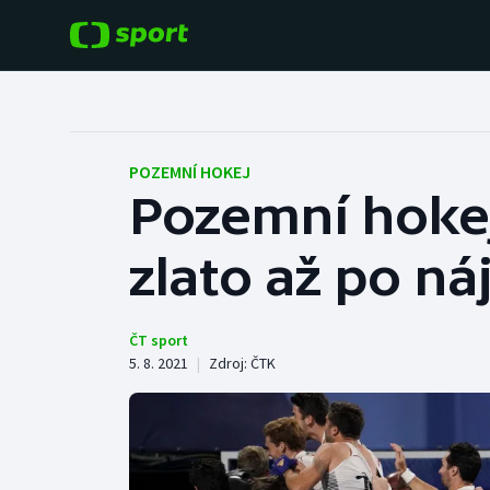
POPULÁRNÍ
DALŠÍ SPORTY
Fotbal
Americký fotbal
POZEMNÍ HOKEJ
Pozemní hokej
Hokej
Baseball a softbal
zlato až po n
Tenis
Basketbal
Atletika
Biatlon
ČT sport
5. 8. 2021
|
Zdroj:
ČTK
Cyklistika
Boby a skeleton
Box