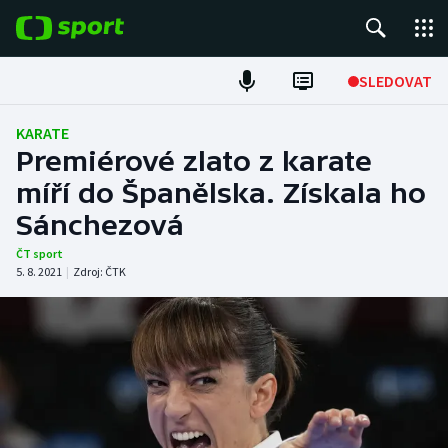
POPULÁRNÍ
SLEDOVAT
Fotbal
KARATE
Premiérové zlato z karate
Hokej
míří do Španělska. Získala ho
Sánchezová
Tenis
ČT sport
Atletika
5. 8. 2021
|
Zdroj:
ČTK
Cyklistika
DALŠÍ SPORTY
Americký fotbal
NEPŘEHLÉDNĚTE