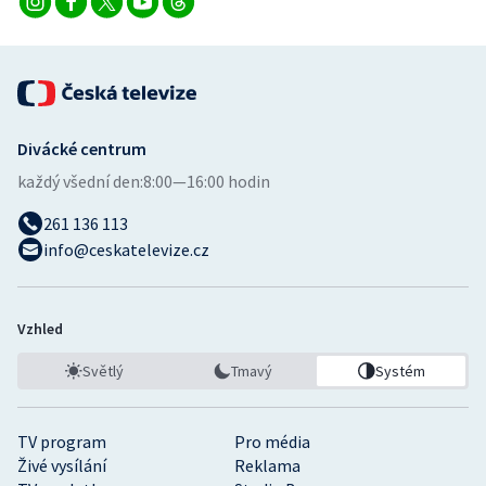
Divácké centrum
každý všední den:
8:00—16:00 hodin
261 136 113
info@ceskatelevize.cz
Vzhled
Světlý
Tmavý
Systém
TV program
Pro média
Živé vysílání
Reklama