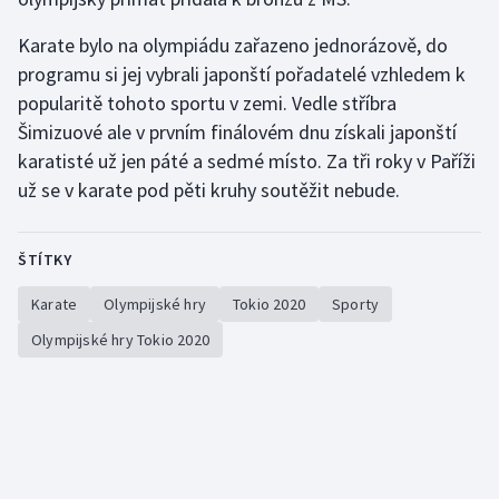
Olympijské hry
Karate bylo na olympiádu zařazeno jednorázově, do
programu si jej vybrali japonští pořadatelé vzhledem k
Parasport
popularitě tohoto sportu v zemi. Vedle stříbra
Šimizuové ale v prvním finálovém dnu získali japonští
Plavání
karatisté už jen páté a sedmé místo. Za tři roky v Paříži
už se v karate pod pěti kruhy soutěžit nebude.
Plážový volejbal
Ragby
ŠTÍTKY
Rychlobruslení
Karate
Olympijské hry
Tokio 2020
Sporty
Olympijské hry Tokio 2020
Rychlostní kanoistika
Short track
Sportovní střelba