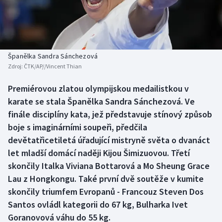
Baseball a softbal
Soutěže
Basketbal
Historické návraty
Biatlon
Aplikace ČT sport
Španělka Sandra Sánchezová
Zdroj:
ČTK/AP//Vincent Thian
Boby a skeleton
AZ kvíz
Premiérovou zlatou olympijskou medailistkou v
karate se stala Španělka Sandra Sánchezová. Ve
Box
finále disciplíny kata, jež představuje stínový způsob
Curling
boje s imaginárními soupeři, předčila
devětatřicetiletá úřadující mistryně světa o dvanáct
Dostihy
let mladší domácí naději Kijou Šimizuovou. Třetí
skončily Italka Viviana Bottarová a Mo Sheung Grace
Florbal
Lau z Hongkongu. Také první dvě soutěže v kumite
skončily triumfem Evropanů - Francouz Steven Dos
Futsal
Santos ovládl kategorii do 67 kg, Bulharka Ivet
Goranovová váhu do 55 kg.
Golf