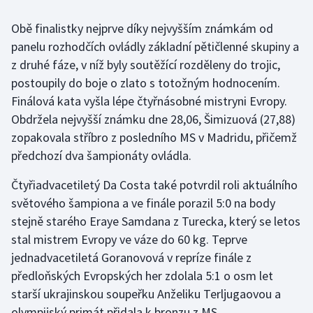
Obě finalistky nejprve díky nejvyšším známkám od
Gymnastika
panelu rozhodčích ovládly základní pětičlenné skupiny a
z druhé fáze, v níž byly soutěžící rozděleny do trojic,
Házená
postoupily do boje o zlato s totožným hodnocením.
Jezdectví
Finálová kata vyšla lépe čtyřnásobné mistryni Evropy.
Obdržela nejvyšší známku dne 28,06, Šimizuová (27,88)
Judo
zopakovala stříbro z posledního MS v Madridu, přičemž
předchozí dva šampionáty ovládla.
Krasobruslení
Čtyřiadvacetiletý Da Costa také potvrdil roli aktuálního
Lezení
světového šampiona a ve finále porazil 5:0 na body
stejně starého Eraye Samdana z Turecka, který se letos
Lyže a snowboard
stal mistrem Evropy ve váze do 60 kg. Teprve
jednadvacetiletá Goranovová v repríze finále z
Moderní pětiboj
předloňských Evropských her zdolala 5:1 o osm let
starší ukrajinskou soupeřku Anželiku Terljugaovou a
Motorsport
olympijský primát přidala k bronzu z MS.