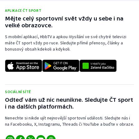
Stolní tenis
APLIKACE ČT SPORT
Mějte celý sportovní svět vždy u sebe i na
Triatlon
velké obrazovce.
Veslování
S mobilní aplikací, HbbTV a apkou iVysílání ve své chytré televizi
máte ČT sport vždy po ruce. Sledujte přímé přenosy, články a
Vodní slalom
bonusový obsah kdekoli a kdykoli.
Volejbal
Ostatní
SOCIÁLNÍ SÍTĚ
Odteď vám už nic neunikne. Sledujte ČT sport
i na dalších platformách.
Nenechte si nikde ujít nejnovější sportovní události. Sledujte nás i
na Facebooku, X, Instagramu, Threads či YouTube a buďte v obraze.