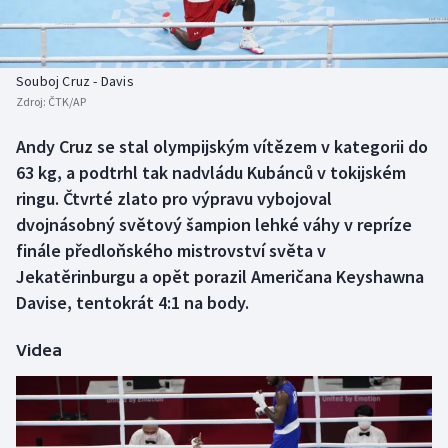
Baseball a softbal
Soutěže
Basketbal
Historické návraty
Souboj Cruz - Davis
Zdroj:
ČTK/AP
Biatlon
Aplikace ČT sport
Andy Cruz se stal olympijským vítězem v kategorii do
Boby a skeleton
AZ kvíz
63 kg, a podtrhl tak nadvládu Kubánců v tokijském
ringu. Čtvrté zlato pro výpravu vybojoval
Box
dvojnásobný světový šampion lehké váhy v repríze
finále předloňského mistrovství světa v
Curling
Jekatěrinburgu a opět porazil Američana Keyshawna
Davise, tentokrát 4:1 na body.
Dostihy
Florbal
Videa
Futsal
Golf