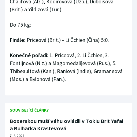
Chalífová (Alž.), Kodirovová (Uzb.), Duboisová
(Brit.) a Yildizová (Tur.).
Do 75 kg:
Finále:
Priceová (Brit.) - Li Čchien (Čína) 5:0.
Konečné pořadí:
1. Priceová, 2. Li Čchien, 3.
Fontijnová (Niz.) a Magomedalijevová (Rus.), 5.
Thibeaultová (Kan.), Raniová (Indie), Gramaneová
(Mos.) a Bylonová (Pan.).
SOUVISEJÍCÍ ČLÁNKY
Boxerskou muší váhu ovládli v Tokiu Brit Yafai
a Bulharka Krastevová
7. 8. 2021