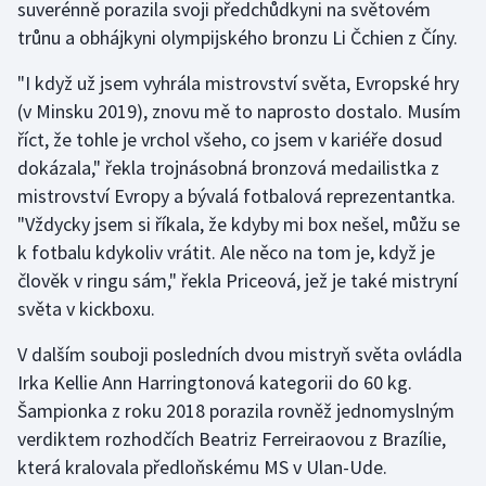
suverénně porazila svoji předchůdkyni na světovém
trůnu a obhájkyni olympijského bronzu Li Čchien z Číny.
"I když už jsem vyhrála mistrovství světa, Evropské hry
(v Minsku 2019), znovu mě to naprosto dostalo. Musím
říct, že tohle je vrchol všeho, co jsem v kariéře dosud
dokázala," řekla trojnásobná bronzová medailistka z
mistrovství Evropy a bývalá fotbalová reprezentantka.
"Vždycky jsem si říkala, že kdyby mi box nešel, můžu se
k fotbalu kdykoliv vrátit. Ale něco na tom je, když je
člověk v ringu sám," řekla Priceová, jež je také mistryní
světa v kickboxu.
V dalším souboji posledních dvou mistryň světa ovládla
Irka Kellie Ann Harringtonová kategorii do 60 kg.
Šampionka z roku 2018 porazila rovněž jednomyslným
verdiktem rozhodčích Beatriz Ferreiraovou z Brazílie,
která kralovala předloňskému MS v Ulan-Ude.