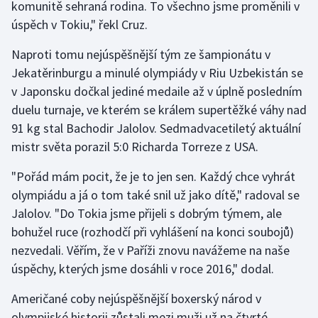
komunitě sehraná rodina. To všechno jsme proměnili v
Olympijské hry
úspěch v Tokiu," řekl Cruz.
Naproti tomu nejúspěšnější tým ze šampionátu v
Parasport
Jekatěrinburgu a minulé olympiády v Riu Uzbekistán se
Plavání
v Japonsku dočkal jediné medaile až v úplně posledním
duelu turnaje, ve kterém se králem supertěžké váhy nad
Plážový volejbal
91 kg stal Bachodir Jalolov. Sedmadvacetiletý aktuální
mistr světa porazil 5:0 Richarda Torreze z USA.
Ragby
"Pořád mám pocit, že je to jen sen. Každý chce vyhrát
Rychlobruslení
olympiádu a já o tom také snil už jako dítě," radoval se
Jalolov. "Do Tokia jsme přijeli s dobrým týmem, ale
Rychlostní kanoistika
bohužel ruce (rozhodčí při vyhlášení na konci soubojů)
nezvedali. Věřím, že v Paříži znovu navážeme na naše
Short track
úspěchy, kterých jsme dosáhli v roce 2016," dodal.
Sportovní střelba
Američané coby nejúspěšnější boxerský národ v
olympijské historii zůstali mezi muži už na čtvrté