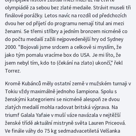
Stolní tenis
olympiádě za sebou bez zlaté medaile. Strávit museli tři
finálové porážky. Letos navíc na rozdíl od předchozích
Triatlon
dvou her od přijetí do programu nemají titul ani mezi
ženami. Se třemi stříbry a jedním bronzem nicméně co
Veslování
do počtu medailí zažili nejpovedenější hry od Sydney
2000. "Bojovali jsme srdcem a celkově si myslím, že
Vodní slalom
jako tým pomalu vracíme box do USA. Je mi líto, že
jsem nebyl tím, kdo to (čekání na zlato) ukončí," řekl
Volejbal
Torrez.
Ostatní
Kromě Kubánců měly ostatní země v mužském turnaji v
Tokiu vždy maximálně jednoho šampiona. Spolu s
ženskými kategoriemi se nicméně alespoň ze dvou
zlatých medailí mohla radovat britská výprava. Na
triumf Galala Yafaie v muší váze navázala v nejtěžší
ženské třídě aktuální mistryně světa Lauren Priceová.
Ve finále váhy do 75 kg sedmadvacetiletá Velšanka