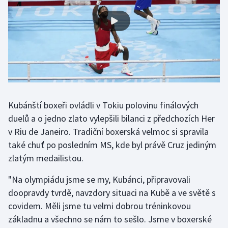
Gymnastika
Házená
Jezdectví
Judo
Kubánští boxeři ovládli v Tokiu polovinu finálových
duelů a o jedno zlato vylepšili bilanci z předchozích Her
Krasobruslení
v Riu de Janeiro. Tradiční boxerská velmoc si spravila
také chuť po posledním MS, kde byl právě Cruz jediným
Lezení
zlatým medailistou.
Lyže a snowboard
"Na olympiádu jsme se my, Kubánci, připravovali
doopravdy tvrdě, navzdory situaci na Kubě a ve světě s
Moderní pětiboj
covidem. Měli jsme tu velmi dobrou tréninkovou
základnu a všechno se nám to sešlo. Jsme v boxerské
Motorsport