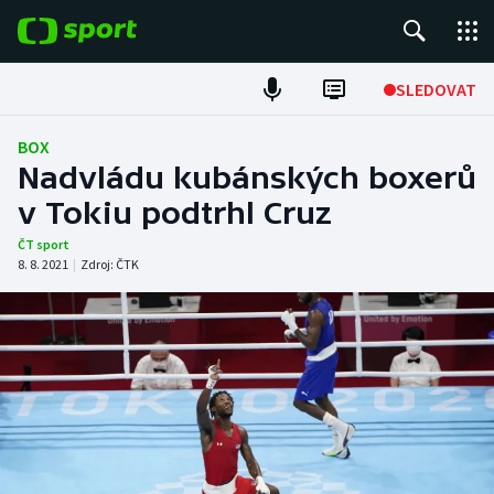
POPULÁRNÍ
SLEDOVAT
Fotbal
BOX
Nadvládu kubánských boxerů
Hokej
v Tokiu podtrhl Cruz
Tenis
ČT sport
8. 8. 2021
|
Zdroj:
ČTK
Atletika
Cyklistika
DALŠÍ SPORTY
Americký fotbal
NEPŘEHLÉDNĚTE