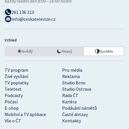
každý všední den:
8:00—16:00 hodin
261 136 113
info@ceskatelevize.cz
Vzhled
Světlý
Tmavý
Systém
TV program
Pro média
Živé vysílání
Reklama
TV poplatky
Studio Brno
Teletext
Studio Ostrava
Podcasty
Rada ČT
Počasí
Kariéra
E-shop
Podávání námětů
Mobilní a TV aplikace
Časté dotazy
Vše o ČT
Kontakty