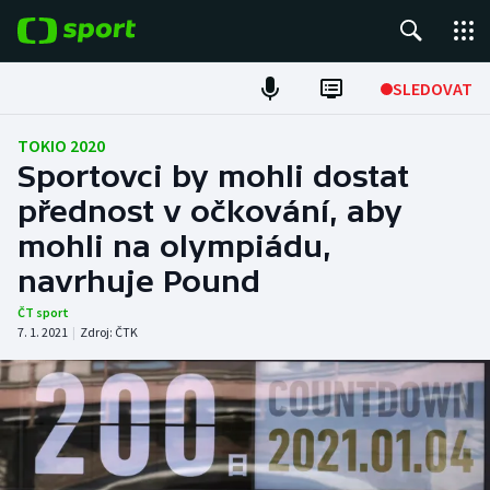
POPULÁRNÍ
SLEDOVAT
Fotbal
TOKIO 2020
Sportovci by mohli dostat
Hokej
přednost v očkování, aby
mohli na olympiádu,
Tenis
navrhuje Pound
Atletika
ČT sport
7. 1. 2021
|
Zdroj:
ČTK
Cyklistika
DALŠÍ SPORTY
Americký fotbal
NEPŘEHLÉDNĚTE