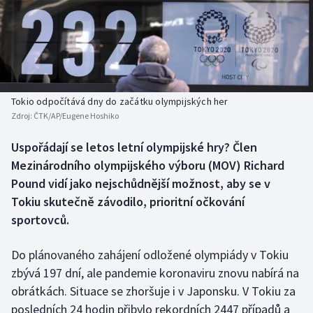
Baseball a softbal
Soutěže
Basketbal
Historické návraty
Biatlon
Aplikace ČT sport
Tokio odpočítává dny do začátku olympijských her
Boby a skeleton
AZ kvíz
Zdroj:
ČTK/AP/Eugene Hoshiko
Box
Uspořádají se letos letní olympijské hry? Člen
Mezinárodního olympijského výboru (MOV) Richard
Curling
Pound vidí jako nejschůdnější možnost, aby se v
Tokiu skutečně závodilo, prioritní očkování
Dostihy
sportovců.
Florbal
Do plánovaného zahájení odložené olympiády v Tokiu
zbývá 197 dní, ale pandemie koronaviru znovu nabírá na
Futsal
obrátkách. Situace se zhoršuje i v Japonsku. V Tokiu za
posledních 24 hodin přibylo rekordních 2447 případů a
Golf