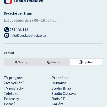
Divácké centrum
každý všední den:
8:00—16:00 hodin
261 136 113
info@ceskatelevize.cz
Vzhled
Světlý
Tmavý
Systém
TV program
Pro média
Živé vysílání
Reklama
TV poplatky
Studio Brno
Teletext
Studio Ostrava
Podcasty
Rada ČT
Počasí
Kariéra