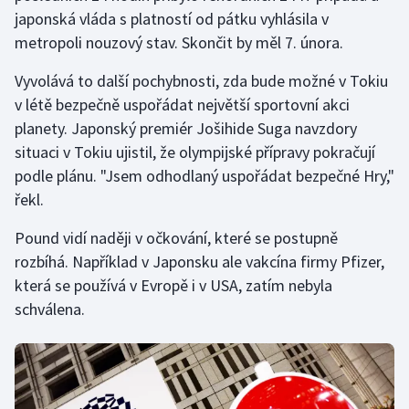
japonská vláda s platností od pátku vyhlásila v
metropoli nouzový stav. Skončit by měl 7. února.
Gymnastika
Vyvolává to další pochybnosti, zda bude možné v Tokiu
Házená
v létě bezpečně uspořádat největší sportovní akci
planety. Japonský premiér Jošihide Suga navzdory
Jezdectví
situaci v Tokiu ujistil, že olympijské přípravy pokračují
Judo
podle plánu. "Jsem odhodlaný uspořádat bezpečné Hry,"
řekl.
Krasobruslení
Pound vidí naději v očkování, které se postupně
rozbíhá. Například v Japonsku ale vakcína firmy Pfizer,
Lezení
která se používá v Evropě i v USA, zatím nebyla
Lyže a snowboard
schválena.
Moderní pětiboj
Motorsport