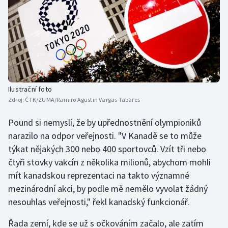
Olympijské hry
Parasport
Plavání
Plážový volejbal
Ilustrační foto
Zdroj:
ČTK/ZUMA/Ramiro Agustin Vargas Tabares
Ragby
Pound si nemyslí, že by upřednostnění olympioniků
narazilo na odpor veřejnosti. "V Kanadě se to může
Rychlobruslení
týkat nějakých 300 nebo 400 sportovců. Vzít tři nebo
čtyři stovky vakcín z několika milionů, abychom mohli
Rychlostní kanoistika
mít kanadskou reprezentaci na takto významné
Short track
mezinárodní akci, by podle mě nemělo vyvolat žádný
nesouhlas veřejnosti," řekl kanadský funkcionář.
Sportovní střelba
Řada zemí, kde se už s očkováním začalo, ale zatím