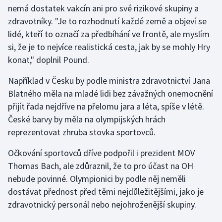
Stolní tenis
nemá dostatek vakcín ani pro své rizikové skupiny a
zdravotníky. "Je to rozhodnutí každé země a objeví se
Triatlon
lidé, kteří to označí za předbíhání ve frontě, ale myslím
si, že je to nejvíce realistická cesta, jak by se mohly Hry
Veslování
konat," doplnil Pound.
Vodní slalom
Například v Česku by podle ministra zdravotnictví Jana
Blatného měla na mladé lidi bez závažných onemocnění
Volejbal
přijít řada nejdříve na přelomu jara a léta, spíše v létě.
České barvy by měla na olympijských hrách
Ostatní
reprezentovat zhruba stovka sportovců.
Očkování sportovců dříve podpořil i prezident MOV
Thomas Bach, ale zdůraznil, že to pro účast na OH
nebude povinné. Olympionici by podle něj neměli
dostávat přednost před těmi nejdůležitějšími, jako je
zdravotnický personál nebo nejohroženější skupiny.