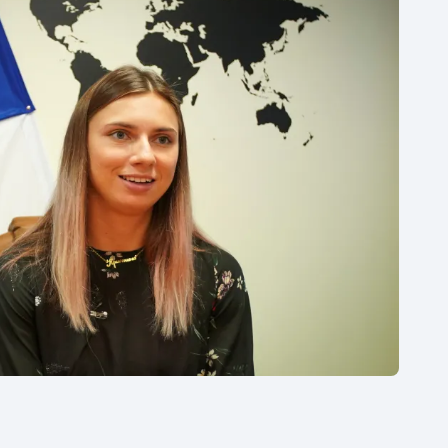
Moderní pětiboj
Triatlon
Motorsport
Veslování
Olympijské hry
Vodní slalom
Parasport
Volejbal
Plavání
Ostatní
Plážový volejbal