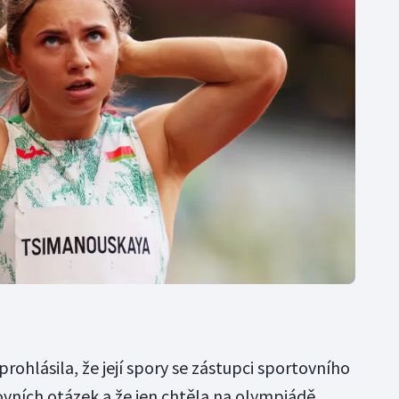
rohlásila, že její spory se zástupci sportovního
ovních otázek a že jen chtěla na olympiádě