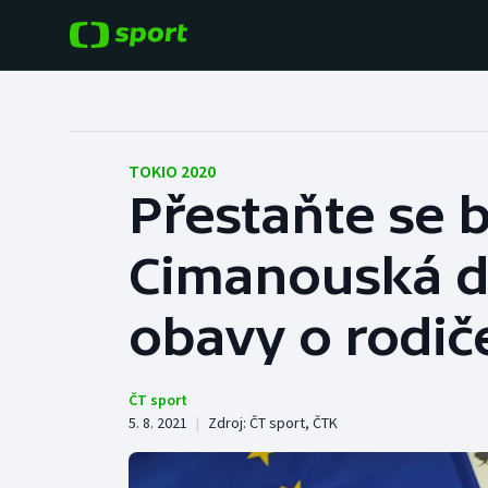
POPULÁRNÍ
DALŠÍ SPORTY
Fotbal
Americký fotbal
TOKIO 2020
Přestaňte se b
Hokej
Baseball a softbal
Cimanouská do
Tenis
Basketbal
Atletika
obavy o rodič
Biatlon
Cyklistika
Boby a skeleton
ČT sport
5. 8. 2021
|
Zdroj:
ČT sport
,
ČTK
Box