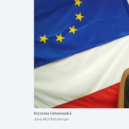
Curling
Dostihy
Florbal
Futsal
Golf
Gymnastika
Kryscina Cimanouská
Zdroj:
REUTERS/Stringer