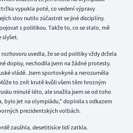
oztržka vypukla poté, co vedení výpravy
jejích slov nutilo zúčastnit se jiné disciplíny.
pojovat s politikou. Takže to, co se stalo, mě
 slyšet.
rozhovoru uvedla, že se od politiky vždy držela
é dopisy, nechodila jsem na žádné protesty.
ruské vládě. Jsem sportovkyně a nerozuměla
) Může to znít krutě kvůli všem těm hrozným
rusku minulé léto, ale snažila jsem se od toho
la, bylo jet na olympiádu," doplnila s odkazem
orných prezidentských volbách.
rdě zasáhla, desetitisíce lidí zatkla.