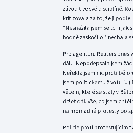
závodit ve své disciplíně. R
kritizovala za to, že ji podle 
"Nesnažila jsem se to nijak s
hodně zaskočilo," nechala se
Pro agenturu Reuters dnes v 
dál. "Nepodepsala jsem žádn
Neřekla jsem nic proti bělo
jsem politickému životu (...
věcem, které se staly v Bělo
držet dál. Vše, co jsem chtě
na hromadné protesty po sp
Policie proti protestujícím tv