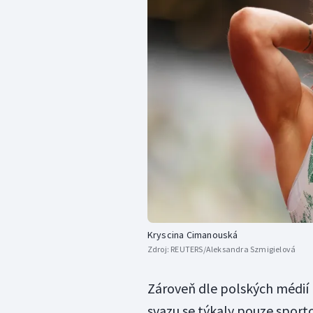
Kryscina Cimanouská
Zdroj:
REUTERS/Aleksandra Szmigielová
Zároveň dle polských médií p
svazu se týkaly pouze sport