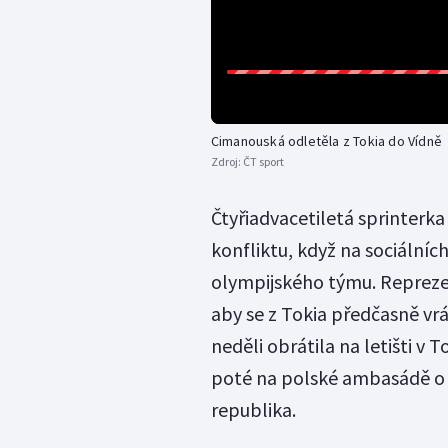
Cimanouská odletěla z Tokia do Vídně
Zdroj:
ČT sport
Čtyřiadvacetiletá sprinterka
konfliktu, když na sociálníc
olympijského týmu. Reprezent
aby se z Tokia předčasně vrá
neděli obrátila na letišti v 
poté na polské ambasádě o h
republika.