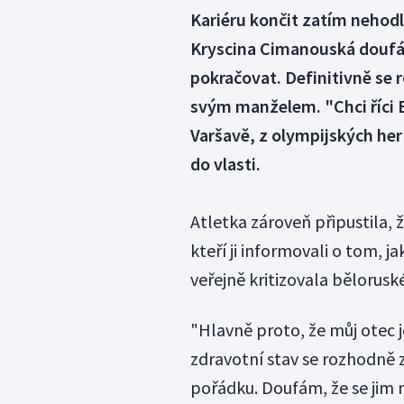
Kariéru končit zatím nehod
Kryscina Cimanouská doufá, 
pokračovat. Definitivně se 
svým manželem. "Chci říci B
Varšavě, z olympijských her 
do vlasti.
Atletka zároveň připustila, ž
kteří ji informovali o tom, j
veřejně kritizovala bělorusk
"Hlavně proto, že můj otec
zdravotní stav se rozhodně zho
pořádku. Doufám, že se jim n