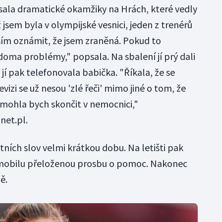
sala dramatické okamžiky na Hrách, které vedly
ž jsem byla v olympijské vesnici, jeden z trenérů
ím oznámit, že jsem zraněná. Pokud to
ma problémy," popsala. Na sbalení jí prý dali
 jí pak telefonovala babička. "Říkala, že se
vizi se už nesou 'zlé řeči' mimo jiné o tom, že
ohla bych skončit v nemocnici,"
et.pl.
ních slov velmi krátkou dobu. Na letišti pak
a mobilu přeloženou prosbu o pomoc. Nakonec
ě.