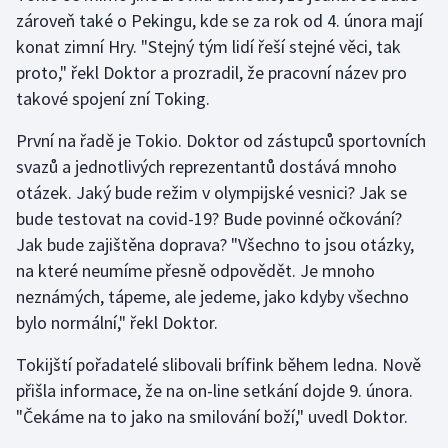
zároveň také o Pekingu, kde se za rok od 4. února mají
konat zimní Hry. "Stejný tým lidí řeší stejné věci, tak
Gymnastika
proto," řekl Doktor a prozradil, že pracovní název pro
Házená
takové spojení zní Toking.
První na řadě je Tokio. Doktor od zástupců sportovních
Jezdectví
svazů a jednotlivých reprezentantů dostává mnoho
Judo
otázek. Jaký bude režim v olympijské vesnici? Jak se
bude testovat na covid-19? Bude povinné očkování?
Krasobruslení
Jak bude zajištěna doprava? "Všechno to jsou otázky,
na které neumíme přesně odpovědět. Je mnoho
Lezení
neznámých, tápeme, ale jedeme, jako kdyby všechno
bylo normální," řekl Doktor.
Lyže a snowboard
Tokijští pořadatelé slibovali brífink během ledna. Nově
Moderní pětiboj
přišla informace, že na on-line setkání dojde 9. února.
"Čekáme na to jako na smilování boží," uvedl Doktor.
Motorsport