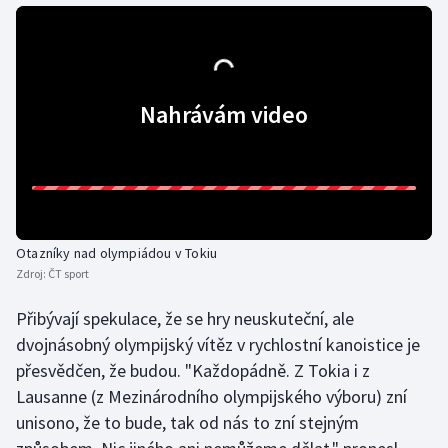
Olympijské hry
Parasport
Nahrávám video
Plavání
Plážový volejbal
Ragby
Otazníky nad olympiádou v Tokiu
Rychlobruslení
Zdroj:
ČT sport
Přibývají spekulace, že se hry neuskuteční, ale
Rychlostní kanoistika
dvojnásobný olympijský vítěz v rychlostní kanoistice je
Short track
přesvědčen, že budou. "Každopádně. Z Tokia i z
Lausanne (z Mezinárodního olympijského výboru) zní
Sportovní střelba
unisono, že to bude, tak od nás to zní stejným