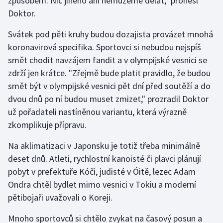
způsobem. Nic jiného ani nemůžeme dělat," pronesl
Stolní tenis
Doktor.
Triatlon
Svátek pod pěti kruhy budou dozajista provázet mnohá
koronavirová specifika. Sportovci si nebudou nejspíš
Veslování
smět chodit navzájem fandit a v olympijské vesnici se
zdrží jen krátce. "Zřejmě bude platit pravidlo, že budou
Vodní slalom
smět být v olympijské vesnici pět dní před soutěží a do
dvou dnů po ní budou muset zmizet," prozradil Doktor
Volejbal
už pořadateli nastíněnou variantu, která výrazně
zkomplikuje přípravu.
Ostatní
Na aklimatizaci v Japonsku je totiž třeba minimálně
deset dnů. Atleti, rychlostní kanoisté či plavci plánují
pobyt v prefektuře Kóči, judisté v Óitě, lezec Adam
Ondra chtěl bydlet mimo vesnici v Tokiu a moderní
pětibojaři uvažovali o Koreji.
Mnoho sportovců si chtělo zvykat na časový posun a