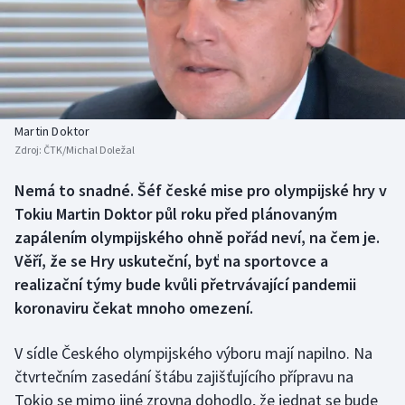
Baseball a softbal
Soutěže
Basketbal
Historické návraty
Biatlon
Aplikace ČT sport
Martin Doktor
Boby a skeleton
AZ kvíz
Zdroj:
ČTK/Michal Doležal
Box
Nemá to snadné. Šéf české mise pro olympijské hry v
Tokiu Martin Doktor půl roku před plánovaným
Curling
zapálením olympijského ohně pořád neví, na čem je.
Věří, že se Hry uskuteční, byť na sportovce a
Dostihy
realizační týmy bude kvůli přetrvávající pandemii
koronaviru čekat mnoho omezení.
Florbal
V sídle Českého olympijského výboru mají napilno. Na
Futsal
čtvrtečním zasedání štábu zajišťujícího přípravu na
Tokio se mimo jiné zrovna dohodlo, že jednat se bude
Golf