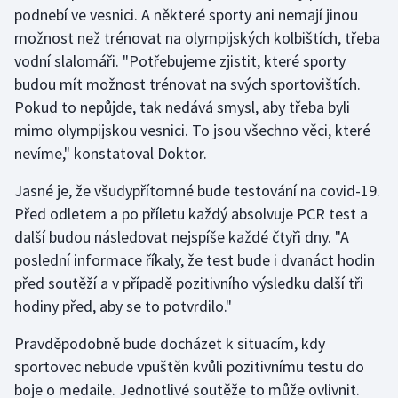
podnebí ve vesnici. A některé sporty ani nemají jinou
možnost než trénovat na olympijských kolbištích, třeba
vodní slalomáři. "Potřebujeme zjistit, které sporty
budou mít možnost trénovat na svých sportovištích.
Pokud to nepůjde, tak nedává smysl, aby třeba byli
mimo olympijskou vesnici. To jsou všechno věci, které
nevíme," konstatoval Doktor.
Jasné je, že všudypřítomné bude testování na covid-19.
Před odletem a po příletu každý absolvuje PCR test a
další budou následovat nejspíše každé čtyři dny. "A
poslední informace říkaly, že test bude i dvanáct hodin
před soutěží a v případě pozitivního výsledku další tři
hodiny před, aby se to potvrdilo."
Pravděpodobně bude docházet k situacím, kdy
sportovec nebude vpuštěn kvůli pozitivnímu testu do
boje o medaile. Jednotlivé soutěže to může ovlivnit.