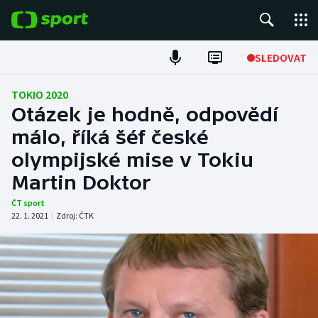
POPULÁRNÍ
SLEDOVAT
Fotbal
TOKIO 2020
Otázek je hodně, odpovědí
Hokej
málo, říká šéf české
olympijské mise v Tokiu
Tenis
Martin Doktor
Atletika
ČT sport
22. 1. 2021
|
Zdroj:
ČTK
Cyklistika
DALŠÍ SPORTY
Americký fotbal
NEPŘEHLÉDNĚTE