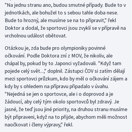
"Na jednu stranu ano, budou smutné případy. Bude to v
jednotkách, ale bohužel to s sebou tahle doba nese.
Bude to hrozný, ale musíme se na to připravit," řekl
Doktor a dodal, že sportovci jsou zvyklí se v přípravě na
vrcholnou událost obětovat.
Otázkou je, zda bude pro olympioniky povinné
očkování. Podle Doktora zní z MOV, že nikoliv, ale
chápal by, pokud by to Japonci vyžadovali. "Když tam
pojede celý svět...," doplnil. Zástupci ČOV si zatím dělají
mezi sportovci průzkum, kdo by měl o očkování zájem a
kdy by s ohledem na přípravu připadalo v úvahu.
"Nejedná se jen o sportovce, ale i o doprovod a je
žádoucí, aby celý tým okolo sportovců byl zdravý. Je
jasné, že teď jsou jiné priority, na druhou stranu musíme
být připraveni, když na to přijde, abychom měli možnost
naočkovat i členy výpravy," řekl.