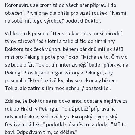
Koronavirus se promítá do všech sfér příprav. I do
oblečení. První pravidla přišla pro vizáž roušek. "Nesmí
na sobě mít logo výrobce," podotkl Doktor.
Vzhledem k posunutí Her v Tokiu o rok musí národní
týmy zároveň řešit letní a také blížící se zimní hry.
Doktora tak čeká v únoru během pár dnů mítink šéfů
misí pro Peking a poté pro Tokio. "Míchá se to. Čím víc
se bude blížit Tokio, tím intenzivnější bude i příprava na
Peking. Prosili jsme organizátory v Pekingu, aby
posunuli některé uzávěrky, aby se nekonaly během
Tokia, ale zatím s tím moc nehnuli," posteskl si.
Zdá se, že Doktor se na dovolenou dostane nejdříve za
rok po Hrách v Pekingu. "To už poběží příprava na
odsunuté akce, Světové hry a Evropský olympijský
festival mládeže," podotkl s úsměvem a dodal: "Mě to
baví. Odpočívám tím, co dělám."