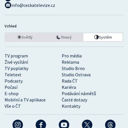
info@ceskatelevize.cz
Vzhled
Světlý
Tmavý
Systém
TV program
Pro média
Živé vysílání
Reklama
TV poplatky
Studio Brno
Teletext
Studio Ostrava
Podcasty
Rada ČT
Počasí
Kariéra
E-shop
Podávání námětů
Mobilní a TV aplikace
Časté dotazy
Vše o ČT
Kontakty