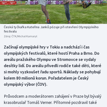
Baseball a softbal
Soutěže
Basketbal
Historické návraty
Biatlon
Aplikace ČT sport
Česká tyčkařka Kateřina Janků pózuje při otevření Olympijského
festivalu
Zdroj:
ČTK/Michal Kamaryt
Boby a skeleton
AZ kvíz
Začínají olympijské hry v Tokiu a nadchází i čas
Box
olympijských festivalů, které hostí Praha a Brno. Do
areálu pražského Olympu ve Stromovce se vydaly
Curling
desítky lidí. Do areálu přivedli rodiče také děti, které
si mohly vyzkoušet řadu sportů. Náklady se pohybují
Dostihy
kolem 80 milionů korun. Pořadatelem je Český
Florbal
olympijský výbor (ČOV).
Futsal
Průvodcem a moderátorem zahájení v Praze byl bývalý
krasobruslař Tomáš Verner. Přítomné pozdravil také
Golf