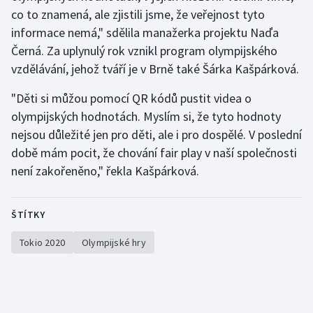
co to znamená, ale zjistili jsme, že veřejnost tyto
informace nemá," sdělila manažerka projektu Naďa
Černá. Za uplynulý rok vznikl program olympijského
vzdělávání, jehož tváří je v Brně také Šárka Kašpárková.
"Děti si můžou pomocí QR kódů pustit videa o
olympijských hodnotách. Myslím si, že tyto hodnoty
nejsou důležité jen pro děti, ale i pro dospělé. V poslední
době mám pocit, že chování fair play v naší společnosti
není zakořeněno," řekla Kašpárková.
ŠTÍTKY
Tokio 2020
Olympijské hry