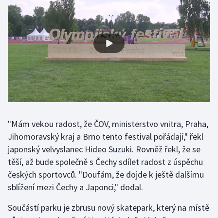
Olympijské hry
Parasport
Plavání
Plážový volejbal
Ragby
"Mám vekou radost, že ČOV, ministerstvo vnitra, Praha,
Rychlobruslení
Jihomoravský kraj a Brno tento festival pořádají," řekl
japonský velvyslanec Hideo Suzuki. Rovněž řekl, že se
Rychlostní kanoistika
těší, až bude společně s Čechy sdílet radost z úspěchu
českých sportovců. "Doufám, že dojde k ještě dalšímu
Short track
sblížení mezi Čechy a Japonci," dodal.
Sportovní střelba
Součástí parku je zbrusu nový skatepark, který na místě