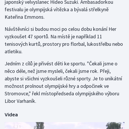
japonský velvyslanec Hideo Suzuki. Ambasadorkou
festivalu je olympijská vítězka a bývalá střelkyně
Gymnastika
Kateřina Emmons.
Házená
Návštěvníci si budou moci po celou dobu konání Her
vyzkoušet 47 sportů. Na místě je například 11
Jezdectví
tenisových kurtů, prostory pro florbal, lukostřelbu nebo
atletiku.
Judo
Jedním z cílů je přivést děti ke sportu. "Čekali jsme o
Krasobruslení
něco déle, než jsme mysleli, čekali jsme rok. Přeji,
abyste si všichni vyzkoušeli různé sporty. Je to unikátní
Lezení
možnost prolnout olympijské hry a odpočinek ve
Stromovce," řekl místopředseda olympijského výboru
Lyže a snowboard
Libor Varhaník.
Moderní pětiboj
Videa
Motorsport