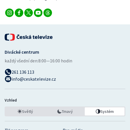
Divácké centrum
každý všední den:
8:00—16:00 hodin
261 136 113
info@ceskatelevize.cz
Vzhled
Světlý
Tmavý
Systém