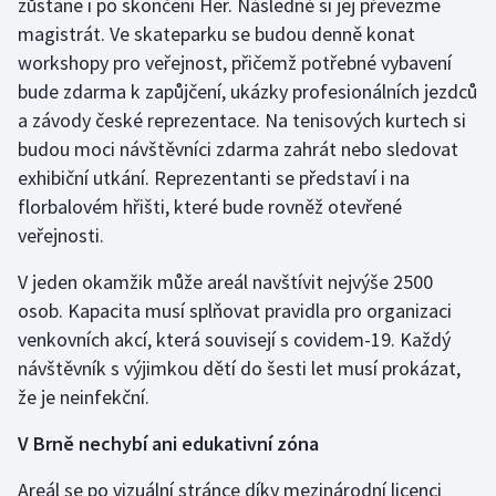
zůstane i po skončení Her. Následně si jej převezme
Stolní tenis
magistrát. Ve skateparku se budou denně konat
workshopy pro veřejnost, přičemž potřebné vybavení
Triatlon
bude zdarma k zapůjčení, ukázky profesionálních jezdců
a závody české reprezentace. Na tenisových kurtech si
Veslování
budou moci návštěvníci zdarma zahrát nebo sledovat
Vodní slalom
exhibiční utkání. Reprezentanti se představí i na
florbalovém hřišti, které bude rovněž otevřené
Volejbal
veřejnosti.
V jeden okamžik může areál navštívit nejvýše 2500
Ostatní
osob. Kapacita musí splňovat pravidla pro organizaci
venkovních akcí, která souvisejí s covidem-19. Každý
návštěvník s výjimkou dětí do šesti let musí prokázat,
že je neinfekční.
V Brně nechybí ani edukativní zóna
Areál se po vizuální stránce díky mezinárodní licenci