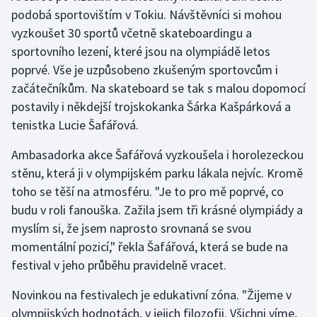
podobá sportovištím v Tokiu. Návštěvníci si mohou
vyzkoušet 30 sportů včetně skateboardingu a
sportovního lezení, které jsou na olympiádě letos
poprvé. Vše je uzpůsobeno zkušeným sportovcům i
začátečníkům. Na skateboard se tak s malou dopomocí
postavily i někdejší trojskokanka Šárka Kašpárková a
tenistka Lucie Šafářová.
Ambasadorka akce Šafářová vyzkoušela i horolezeckou
stěnu, která ji v olympijském parku lákala nejvíc. Kromě
toho se těší na atmosféru. "Je to pro mě poprvé, co
budu v roli fanouška. Zažila jsem tři krásné olympiády a
myslím si, že jsem naprosto srovnaná se svou
momentální pozicí," řekla Šafářová, která se bude na
festival v jeho průběhu pravidelně vracet.
Novinkou na festivalech je edukativní zóna. "Žijeme v
olympijských hodnotách, v jejich filozofii. Všichni víme,