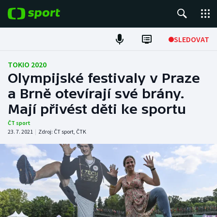
POPULÁRNÍ
SLEDOVAT
Fotbal
TOKIO 2020
Olympijské festivaly v Praze
Hokej
a Brně otevírají své brány.
Mají přivést děti ke sportu
Tenis
ČT sport
Atletika
23. 7. 2021
|
Zdroj:
ČT sport
,
ČTK
Cyklistika
DALŠÍ SPORTY
Americký fotbal
NEPŘEHLÉDNĚTE