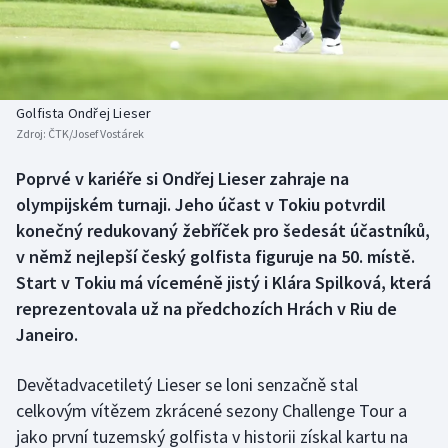
Baseball a softbal
Soutěže
Basketbal
Historické návraty
Biatlon
Aplikace ČT sport
Golfista Ondřej Lieser
Zdroj:
ČTK/Josef Vostárek
Boby a skeleton
AZ kvíz
Poprvé v kariéře si Ondřej Lieser zahraje na
olympijském turnaji. Jeho účast v Tokiu potvrdil
Box
konečný redukovaný žebříček pro šedesát účastníků,
Curling
v němž nejlepší český golfista figuruje na 50. místě.
Start v Tokiu má víceméně jistý i Klára Spilková, která
Dostihy
reprezentovala už na předchozích Hrách v Riu de
Janeiro.
Florbal
Devětadvacetiletý Lieser se loni senzačně stal
Futsal
celkovým vítězem zkrácené sezony Challenge Tour a
jako první tuzemský golfista v historii získal kartu na
Golf