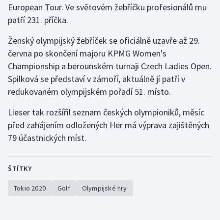
European Tour. Ve světovém žebříčku profesionálů mu
patří 231. příčka.
Gymnastika
Ženský olympijský žebříček se oficiálně uzavře až 29.
Házená
června po skončení majoru KPMG Women's
Championship a berounském turnaji Czech Ladies Open.
Jezdectví
Spilková se představí v zámoří, aktuálně jí patří v
redukovaném olympijském pořadí 51. místo.
Judo
Lieser tak rozšířil seznam českých olympioniků, měsíc
Krasobruslení
před zahájením odložených Her má výprava zajištěných
79 účastnických míst.
Lezení
Lyže a snowboard
ŠTÍTKY
Moderní pětiboj
Tokio 2020
Golf
Olympijské hry
Motorsport