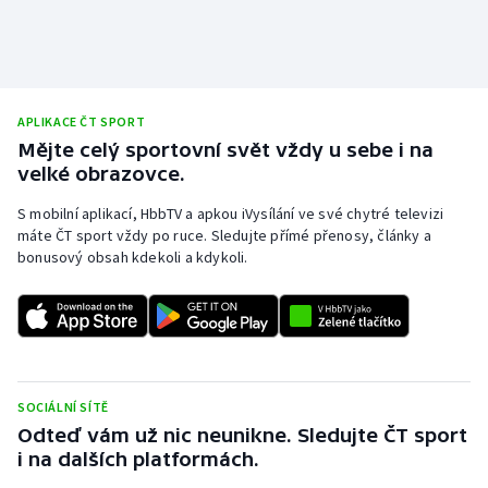
Olympijské hry
Parasport
APLIKACE ČT SPORT
Plavání
Mějte celý sportovní svět vždy u sebe i na
velké obrazovce.
Plážový volejbal
S mobilní aplikací, HbbTV a apkou iVysílání ve své chytré televizi
máte ČT sport vždy po ruce. Sledujte přímé přenosy, články a
Ragby
bonusový obsah kdekoli a kdykoli.
Rychlobruslení
Rychlostní kanoistika
Short track
SOCIÁLNÍ SÍTĚ
Odteď vám už nic neunikne. Sledujte ČT sport
Sportovní střelba
i na dalších platformách.