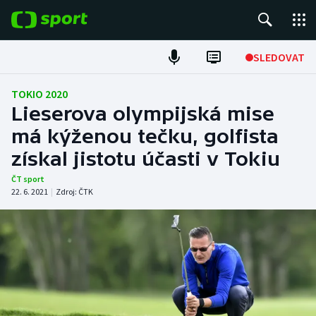
POPULÁRNÍ
SLEDOVAT
Fotbal
TOKIO 2020
Lieserova olympijská mise
Hokej
má kýženou tečku, golfista
získal jistotu účasti v Tokiu
Tenis
ČT sport
Atletika
22. 6. 2021
|
Zdroj:
ČTK
Cyklistika
DALŠÍ SPORTY
Americký fotbal
NEPŘEHLÉDNĚTE