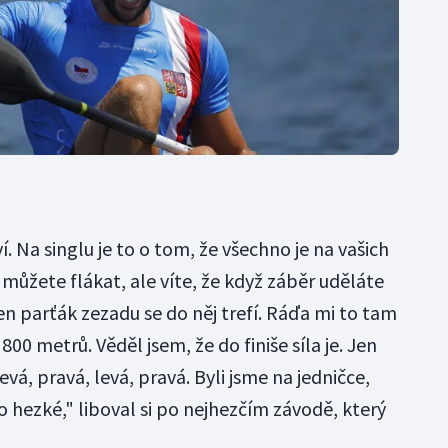
. Na singlu je to o tom, že všechno je na vašich
 můžete flákat, ale víte, že když záběr uděláte
ten parťák zezadu se do něj trefí. Ráďa mi to tam
00 metrů. Věděl jsem, že do finiše síla je. Jen
evá, pravá, levá, pravá. Byli jsme na jedničce,
o hezké," liboval si po nejhezčím závodě, který