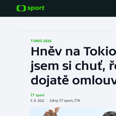
POPULÁRNÍ
DALŠÍ SPORTY
Fotbal
Americký fotbal
TOKIO 2020
Hněv na Tokio 
Hokej
Baseball a softbal
jsem si chuť, ř
Tenis
Basketbal
Atletika
dojatě omlouv
Biatlon
Cyklistika
Boby a skeleton
ČT sport
5. 8. 2021
|
Zdroj:
ČT sport
,
ČTK
Box