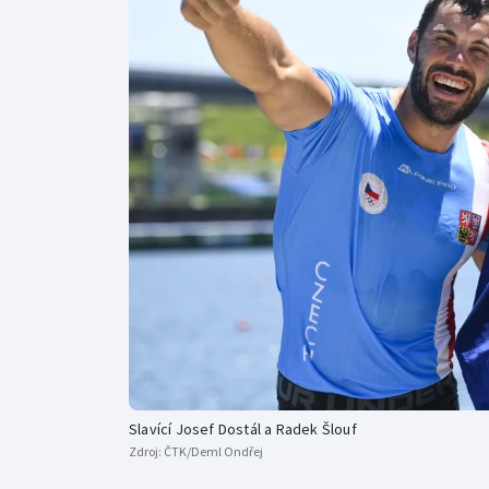
Curling
Dostihy
Florbal
Futsal
Golf
Gymnastika
Slavící Josef Dostál a Radek Šlouf
Zdroj:
ČTK/Deml Ondřej