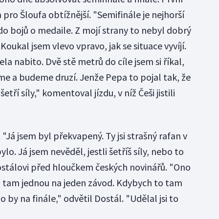
ro Šloufa obtížnější. "Semifinále je nejhorší
do bojů o medaile. Z mojí strany to nebyl dobrý
Koukal jsem vlevo vpravo, jak se situace vyvíjí.
ocela nabito. Dvě stě metrů do cíle jsem si říkal,
me a budeme druzí. Jenže Pepa to pojal tak, že
etří síly," komentoval jízdu, v níž Češi jistili
. "Já jsem byl překvapený. Ty jsi strašný rafan v
o. Já jsem nevěděl, jestli šetříš síly, nebo to
ostálovi před hloučkem českých novinářů. "Ono
o tam jednou na jeden závod. Kdybych to tam
o by na finále," odvětil Dostál. "Udělal jsi to