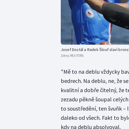
Josef Dostál a Radek Šlouf slaví bronz
Zdroj:
REUTERS
"Mě to na deblu vždycky baví
bedrech. Na deblu, ne, že se
kvalitní a dobře čitelný, že 
zezadu pěkně šoupal celých 8
to soustředění, ten švuňk – l
daleko od všech. Fakt to byl
kdy na deblu absolvoval.