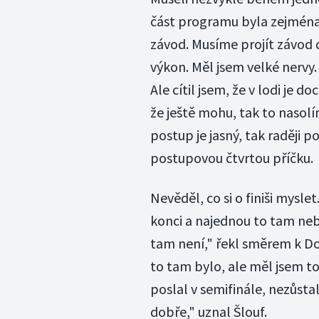
část programu byla zejména p
závod. Musíme projít závod 
výkon. Měl jsem velké nervy. 
Ale cítil jsem, že v lodi je d
že ještě mohu, tak to nasolí
postup je jasný, tak raději poš
postupovou čtvrtou příčku.
Nevěděl, co si o finiši myslet
konci a najednou to tam nebyl
tam není," řekl směrem k D
to tam bylo, ale měl jsem t
poslal v semifinále, nezůstal
dobře," uznal Šlouf.