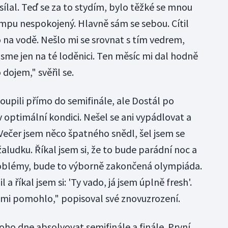
ílal. Teď se za to stydím, bylo těžké se mnou
empu nespokojený. Hlavně sám se sebou. Cítil
 na vodě. Nešlo mi se srovnat s tím vedrem,
 jsme jen na té loděnici. Ten měsíc mi dal hodně
 dojem," svěřil se.
oupili přímo do semifinále, ale Dostál po
 optimální kondici. Nešel se ani vypádlovat a
Večer jsem něco špatného snědl, šel jsem se
žaludku. Říkal jsem si, že to bude parádní noc a
problémy, bude to výborně zakončená olympiáda.
a říkal jsem si: 'Ty vado, já jsem úplně fresh'.
o mi pomohlo," popisoval své znovuzrození.
ho dne absolvovat semifinále a finále. První