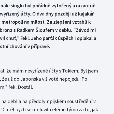
ále singlu byl pořádně vytočený a razantně
evyřízený účty. O dva dny později už kajakář
 metropoli na milost. Za zlepšení vztahů k
bronz s Radkem Šloufem v deblu. "Závod mi
vil chuť," řekl. Jeho parťák úspěch i oplakal a
stní chování v přípravě.
íkal, že mám nevyřízené účty s Tokiem. Byl jsem
l, že už do Japonska v životě nepojedu. Po
m," řekl Dostál.
en na debl a na předolympijském soustředění v
. "Chtěl bych se omluvit celému týmu za to, jak