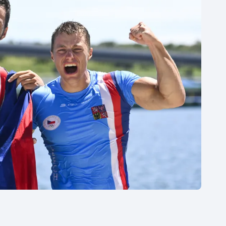
Moderní pětiboj
Triatlon
Motorsport
Veslování
Olympijské hry
Vodní slalom
Parasport
Volejbal
Plavání
Ostatní
Plážový volejbal