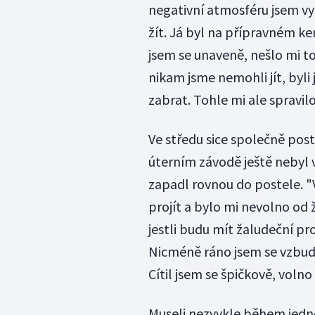
negativní atmosféru jsem vys
žít. Já byl na přípravném k
jsem se unaveně, nešlo mi to
nikam jsme nemohli jít, byli
zabrat. Tohle mi ale spravilo
Ve středu sice společně post
úterním závodě ještě nebyl v
zapadl rovnou do postele. "
projít a bylo mi nevolno od 
jestli budu mít žaludeční 
Nicméně ráno jsem se vzbudil 
Cítil jsem se špičkově, voln
Museli nezvykle během jedno