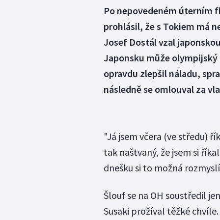
Po nepovedeném úterním fin
prohlásil, že s Tokiem má n
Josef Dostál vzal japonskou
Japonsku může olympijský 
opravdu zlepšil náladu, spra
následně se omlouval za vla
"Já jsem včera (ve středu) ř
tak naštvaný, že jsem si říka
dnešku si to možná rozmyslí
Šlouf se na OH soustředil j
Susaki prožíval těžké chvíle