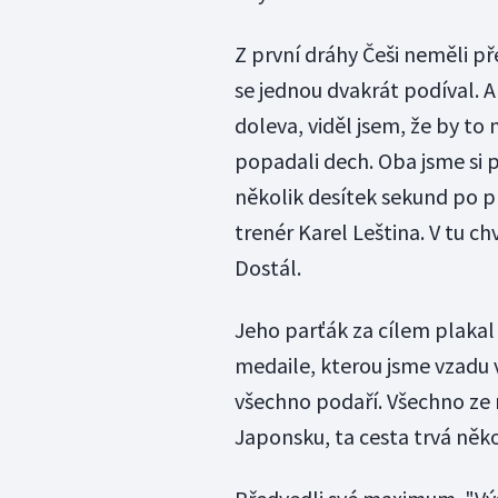
Z první dráhy Češi neměli p
se jednou dvakrát podíval. Al
doleva, viděl jsem, že by to
popadali dech. Oba jsme si pak
několik desítek sekund po pr
trenér Karel Leština. V tu ch
Dostál.
Jeho parťák za cílem plakal 
medaile, kterou jsme vzadu v
všechno podaří. Všechno ze 
Japonsku, ta cesta trvá několi