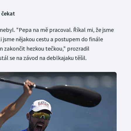
 čekat
 nebyl. "Pepa na mě pracoval. Říkal mi, že jsme
šli jsme nějakou cestu a postupem do finále
zakončit hezkou tečkou," prozradil
stál se na závod na deblkajaku těšil.