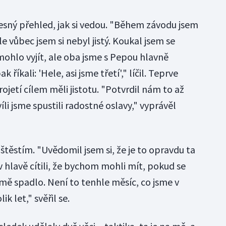
řesný přehled, jak si vedou. "Během závodu jsem
e vůbec jsem si nebyl jistý. Koukal jsem se
 mohlo vyjít, ale oba jsme s Pepou hlavně
 říkali: 'Hele, asi jsme třetí'," líčil. Teprve
ojetí cílem měli jistotu. "Potvrdil nám to až
víli jsme spustili radostné oslavy," vyprávěl
štěstím. "Uvědomil jsem si, že je to opravdu ta
 hlavě cítili, že bychom mohli mít, pokud se
mě spadlo. Není to tenhle měsíc, co jsme v
k let," svěřil se.