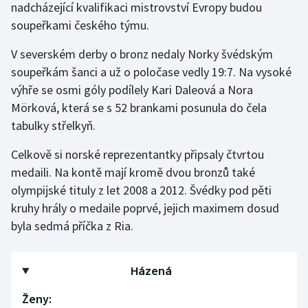
nadcházející kvalifikaci mistrovství Evropy budou
Stolní tenis
soupeřkami českého týmu.
Triatlon
V severském derby o bronz nedaly Norky švédským
soupeřkám šanci a už o poločase vedly 19:7. Na vysoké
Veslování
výhře se osmi góly podílely Kari Daleová a Nora
Mörková, která se s 52 brankami posunula do čela
Vodní slalom
tabulky střelkyň.
Volejbal
Celkově si norské reprezentantky připsaly čtvrtou
medaili. Na kontě mají kromě dvou bronzů také
Ostatní
olympijské tituly z let 2008 a 2012. Švédky pod pěti
kruhy hrály o medaile poprvé, jejich maximem dosud
byla sedmá příčka z Ria.
Házená
Ženy: