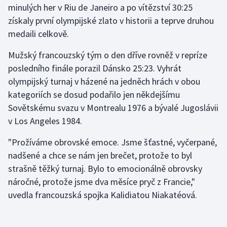
minulých her v Riu de Janeiro a po vítězství 30:25
získaly první olympijské zlato v historii a teprve druhou
Gymnastika
medaili celkově.
Házená
Mužský francouzský tým o den dříve rovněž v repríze
posledního finále porazil Dánsko 25:23. Vyhrát
Jezdectví
olympijský turnaj v házené na jedněch hrách v obou
kategoriích se dosud podařilo jen někdejšímu
Judo
Sovětskému svazu v Montrealu 1976 a bývalé Jugoslávii
v Los Angeles 1984.
Krasobruslení
"Prožíváme obrovské emoce. Jsme šťastné, vyčerpané,
Lezení
nadšené a chce se nám jen brečet, protože to byl
strašně těžký turnaj. Bylo to emocionálně obrovsky
Lyže a snowboard
náročné, protože jsme dva měsíce pryč z Francie,"
Moderní pětiboj
uvedla francouzská spojka Kalidiatou Niakatéová.
Motorsport