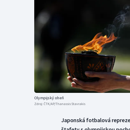
Curling
Dostihy
Florbal
Futsal
Golf
Gymnastika
Olympijský oheň
Zdroj:
ČTK/AP/Thanassis Stavrakis
Japonská fotbalová reprez
štafety s olympijskou pocho