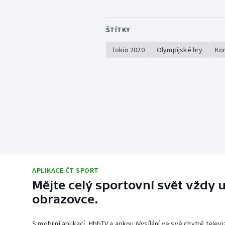
ŠTÍTKY
Tokio 2020
Olympijské hry
Kor
APLIKACE ČT SPORT
Mějte celý sportovní svět vždy u
obrazovce.
S mobilní aplikací, HbbTV a apkou iVysílání ve své chytré telev