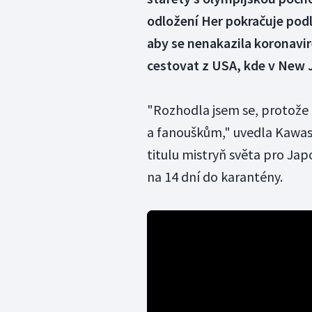
odložení Her pokračuje podl
aby se nenakazila koronavir
cestovat z USA, kde v New J
"Rozhodla jsem se, protože
a fanouškům," uvedla Kawasu
titulu mistryň světa pro Jap
na 14 dní do karantény.