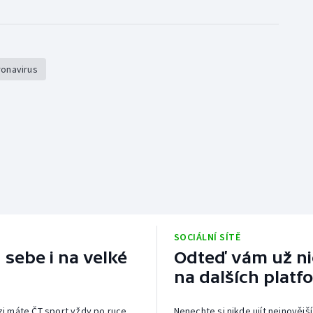
onavirus
SOCIÁLNÍ SÍTĚ
 sebe i na velké
Odteď vám už nic
na dalších platf
izi máte ČT sport vždy po ruce.
Nenechte si nikde ujít nejnovější