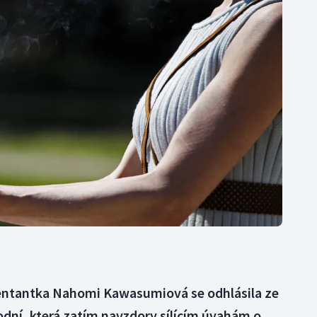
Moderní pětiboj
Triatlon
Motorsport
Veslování
Olympijské hry
Vodní slalom
Parasport
Volejbal
Plavání
Ostatní
Plážový volejbal
entantka Nahomi Kawasumiová se odhlásila ze
dní, která zatím navzdory sílícím úvahám o