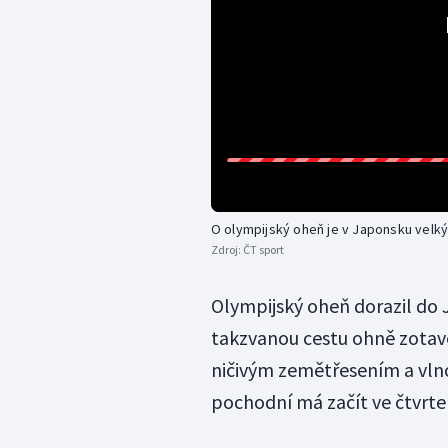
O olympijský oheň je v Japonsku velk
Zdroj:
ČT sport
Olympijský oheň dorazil do 
takzvanou cestu ohně zotave
ničivým zemětřesením a vlnou
pochodní má začít ve čtvrte