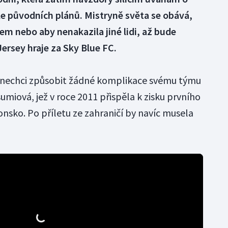
e původních plánů. Mistryně světa se obává,
em nebo aby nenakazila jiné lidi, až bude
ersey hraje za Sky Blue FC.
 nechci způsobit žádné komplikace svému týmu
miová, jež v roce 2011 přispěla k zisku prvního
onsko. Po příletu ze zahraničí by navíc musela