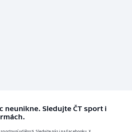
 neunikne. Sledujte ČT sport i
ormách.
 sportovní události. Sledujte nás i na Facebooku, X,