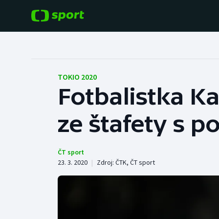
POPULÁRNÍ
DALŠÍ SPORTY
Fotbal
Americký fotbal
TOKIO 2020
Fotbalistka K
Hokej
Baseball a softbal
ze štafety s p
Tenis
Basketbal
Atletika
Biatlon
ČT sport
23. 3. 2020
|
Zdroj:
ČTK
,
ČT sport
Cyklistika
Boby a skeleton
Box