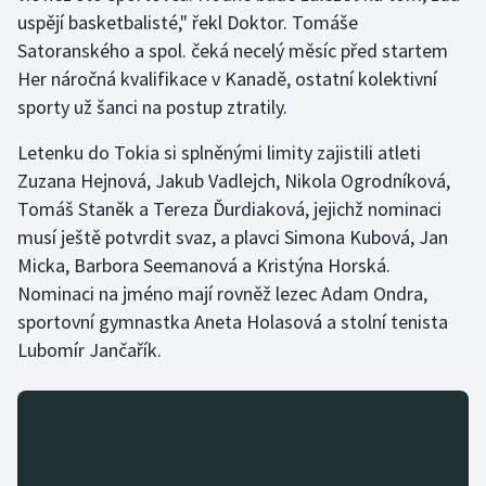
uspějí basketbalisté," řekl Doktor. Tomáše
Satoranského a spol. čeká necelý měsíc před startem
Gymnastika
Her náročná kvalifikace v Kanadě, ostatní kolektivní
Házená
sporty už šanci na postup ztratily.
Letenku do Tokia si splněnými limity zajistili atleti
Jezdectví
Zuzana Hejnová, Jakub Vadlejch, Nikola Ogrodníková,
Judo
Tomáš Staněk a Tereza Ďurdiaková, jejichž nominaci
musí ještě potvrdit svaz, a plavci Simona Kubová, Jan
Krasobruslení
Micka, Barbora Seemanová a Kristýna Horská.
Nominaci na jméno mají rovněž lezec Adam Ondra,
Lezení
sportovní gymnastka Aneta Holasová a stolní tenista
Lubomír Jančařík.
Lyže a snowboard
Moderní pětiboj
Motorsport