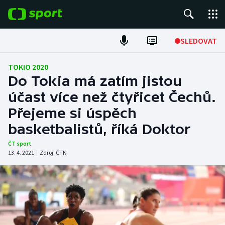
POPULÁRNÍ
SLEDOVAT
Fotbal
TOKIO 2020
Do Tokia má zatím jistou
Hokej
účast více než čtyřicet Čechů.
Přejeme si úspěch
Tenis
basketbalistů, říká Doktor
Atletika
ČT sport
13. 4. 2021
|
Zdroj:
ČTK
Cyklistika
DALŠÍ SPORTY
Americký fotbal
NEPŘEHLÉDNĚTE