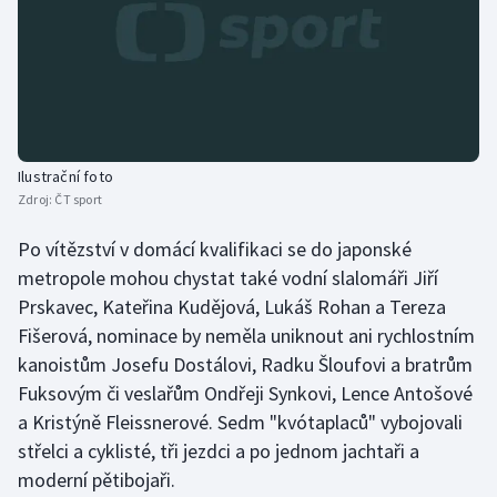
Olympijské hry
Parasport
Plavání
Ilustrační foto
Plážový volejbal
Zdroj:
ČT sport
Ragby
Po vítězství v domácí kvalifikaci se do japonské
metropole mohou chystat také vodní slalomáři Jiří
Rychlobruslení
Prskavec, Kateřina Kudějová, Lukáš Rohan a Tereza
Fišerová, nominace by neměla uniknout ani rychlostním
Rychlostní kanoistika
kanoistům Josefu Dostálovi, Radku Šloufovi a bratrům
Fuksovým či veslařům Ondřeji Synkovi, Lence Antošové
Short track
a Kristýně Fleissnerové. Sedm "kvótaplaců" vybojovali
střelci a cyklisté, tři jezdci a po jednom jachtaři a
Sportovní střelba
moderní pětibojaři.