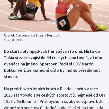
Baseball a softbal
Soutěže
Basketbal
Historické návraty
Biatlon
Aplikace ČT sport
Rushell Claytonová a Zuzana Hejnová
Boby a skeleton
AZ kvíz
Zdroj:
REUTERS
Box
Do startu olympijských her zbývá sto dnů. Místo do
Tokia si zatím zajistilo 44 českých sportovců, z toho
Curling
dvanáct na jméno. Sportovní ředitel ČOV Martin
Doktor věří, že konečné číslo by mohlo přesáhnout
Dostihy
stovku.
Florbal
Na předchozích letních hrách v Riu de Janeiro v roce
2016 startovalo 104 českých sportovců, nejméně od OH
Futsal
1956 v Melbourne. "Přáli bychom si, aby ve výpravě bylo
víc než sto sportovců. Hodně bude záležet na tom, zda
Golf