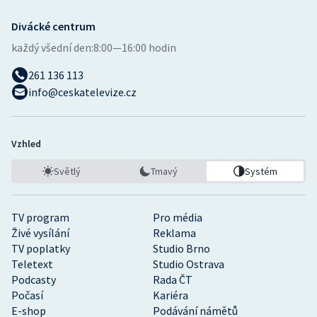
Divácké centrum
každý všední den:
8:00—16:00 hodin
261 136 113
info@ceskatelevize.cz
Vzhled
Světlý
Tmavý
Systém
TV program
Pro média
Živé vysílání
Reklama
TV poplatky
Studio Brno
Teletext
Studio Ostrava
Podcasty
Rada ČT
Počasí
Kariéra
E-shop
Podávání námětů