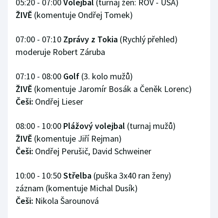
05:20 - 07:00
Volejbal
(turnaj žen: ROV - USA)
ŽIVĚ
(komentuje Ondřej Tomek)
07:00 - 07:10
Zprávy z Tokia
(Rychlý přehled)
moderuje Robert Záruba
07:10 - 08:00
Golf
(3. kolo mužů)
ŽIVĚ
(komentuje Jaromír Bosák a Čeněk Lorenc)
Češi:
Ondřej Lieser
08:00 - 10:00
Plážový volejbal
(turnaj mužů)
ŽIVĚ
(komentuje Jiří Rejman)
Češi:
Ondřej Perušič, David Schweiner
10:00 - 10:50
Střelba
(puška 3x40 ran ženy)
záznam (komentuje Michal Dusík)
Češi:
Nikola Šarounová