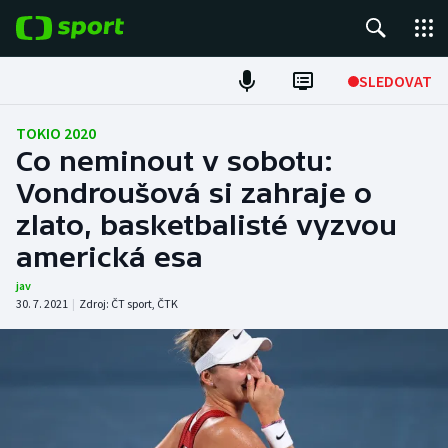
POPULÁRNÍ
SLEDOVAT
Fotbal
TOKIO 2020
Co neminout v sobotu:
Hokej
Vondroušová si zahraje o
zlato, basketbalisté vyzvou
Tenis
americká esa
Atletika
jav
30. 7. 2021
|
Zdroj:
ČT sport
,
ČTK
Cyklistika
DALŠÍ SPORTY
Americký fotbal
NEPŘEHLÉDNĚTE