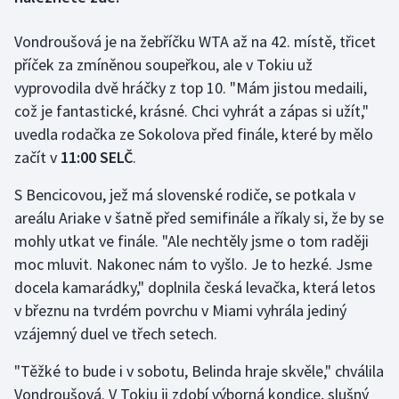
Vondroušová je na žebříčku WTA až na 42. místě, třicet
Gymnastika
příček za zmíněnou soupeřkou, ale v Tokiu už
Házená
vyprovodila dvě hráčky z top 10. "Mám jistou medaili,
což je fantastické, krásné. Chci vyhrát a zápas si užít,"
Jezdectví
uvedla rodačka ze Sokolova před finále, které by mělo
začít v
11:00 SELČ
.
Judo
S Bencicovou, jež má slovenské rodiče, se potkala v
Krasobruslení
areálu Ariake v šatně před semifinále a říkaly si, že by se
mohly utkat ve finále. "Ale nechtěly jsme o tom raději
Lezení
moc mluvit. Nakonec nám to vyšlo. Je to hezké. Jsme
docela kamarádky," doplnila česká levačka, která letos
Lyže a snowboard
v březnu na tvrdém povrchu v Miami vyhrála jediný
vzájemný duel ve třech setech.
Moderní pětiboj
"Těžké to bude i v sobotu, Belinda hraje skvěle," chválila
Motorsport
Vondroušová. V Tokiu ji zdobí výborná kondice, slušný