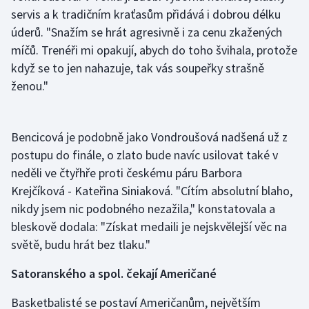
servis a k tradičním kraťasům přidává i dobrou délku
Olympijské hry
úderů. "Snažím se hrát agresivně i za cenu zkažených
míčů. Trenéři mi opakují, abych do toho švihala, protože
Parasport
když se to jen nahazuje, tak vás soupeřky strašně
ženou."
Plavání
Plážový volejbal
Bencicová je podobně jako Vondroušová nadšená už z
Ragby
postupu do finále, o zlato bude navíc usilovat také v
neděli ve čtyřhře proti českému páru Barbora
Rychlobruslení
Krejčíková - Kateřina Siniaková. "Cítím absolutní blaho,
nikdy jsem nic podobného nezažila," konstatovala a
Rychlostní kanoistika
bleskově dodala: "Získat medaili je nejskvělejší věc na
světě, budu hrát bez tlaku."
Short track
Satoranského a spol. čekají Američané
Sportovní střelba
Basketbalisté se postaví Američanům, největším