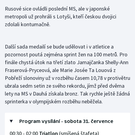
Rusové sice ovládli poslední MS, ale v japonské
metropoli už prohráli s Lotyši, kteří českou dvojici
zdolali kontumačně.
Další sada medailí se bude udělovat i v atletice a
pozornost poutá zejména sprint žen na 100 metrů. Pro
finále chystá útok na třetí zlato Jamajčanka Shelly-Ann
Fraserová-Pryceová, ale Marie Josée Ta Louová z
Pobřeží slonoviny už v rozběhu časem 10,78 v protivětru
ubrala sedm setin ze svého rekordu, jímž před dvěma
lety na MS v Dauhá získala bronz. Tak rychle ještě žádná
sprinterka v olympijském rozběhu neběžela.
Program vysílání - sobota 31. července
00:30 - 02:00
Triatlon
(smíšená štafeta)