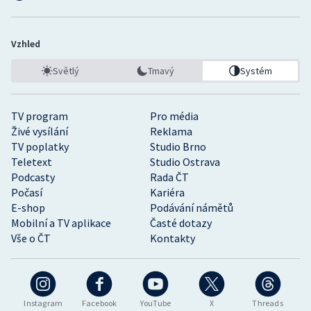
Vzhled
Světlý
Tmavý
Systém
TV program
Pro média
Živé vysílání
Reklama
TV poplatky
Studio Brno
Teletext
Studio Ostrava
Podcasty
Rada ČT
Počasí
Kariéra
E-shop
Podávání námětů
Mobilní a TV aplikace
Časté dotazy
Vše o ČT
Kontakty
Instagram
Facebook
YouTube
X
Threads