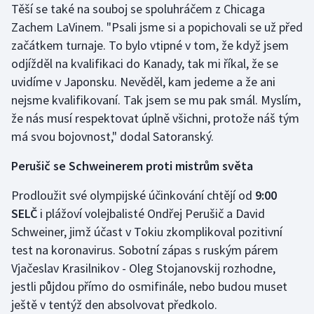
Těší se také na souboj se spoluhráčem z Chicaga
Zachem LaVinem. "Psali jsme si a popichovali se už před
začátkem turnaje. To bylo vtipné v tom, že když jsem
odjížděl na kvalifikaci do Kanady, tak mi říkal, že se
uvidíme v Japonsku. Nevěděl, kam jedeme a že ani
nejsme kvalifikovaní. Tak jsem se mu pak smál. Myslím,
že nás musí respektovat úplně všichni, protože náš tým
má svou bojovnost," dodal Satoranský.
Perušič se Schweinerem proti mistrům světa
Prodloužit své olympijské účinkování chtějí od
9:00
SELČ
i plážoví volejbalisté Ondřej Perušič a David
Schweiner, jimž účast v Tokiu zkomplikoval pozitivní
test na koronavirus. Sobotní zápas s ruským párem
Vjačeslav Krasilnikov - Oleg Stojanovskij rozhodne,
jestli půjdou přímo do osmifinále, nebo budou muset
ještě v tentýž den absolvovat předkolo.