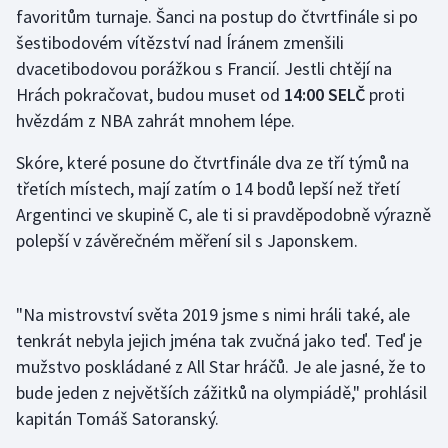
Stolní tenis
favoritům turnaje. Šanci na postup do čtvrtfinále si po
šestibodovém vítězství nad Íránem zmenšili
Triatlon
dvacetibodovou porážkou s Francií. Jestli chtějí na
Hrách pokračovat, budou muset od
14:00 SELČ
proti
Veslování
hvězdám z NBA zahrát mnohem lépe.
Vodní slalom
Skóre, které posune do čtvrtfinále dva ze tří týmů na
třetích místech, mají zatím o 14 bodů lepší než třetí
Volejbal
Argentinci ve skupině C, ale ti si pravděpodobně výrazně
polepší v závěrečném měření sil s Japonskem.
Ostatní
"Na mistrovství světa 2019 jsme s nimi hráli také, ale
tenkrát nebyla jejich jména tak zvučná jako teď. Teď je
mužstvo poskládané z All Star hráčů. Je ale jasné, že to
bude jeden z největších zážitků na olympiádě," prohlásil
kapitán Tomáš Satoranský.