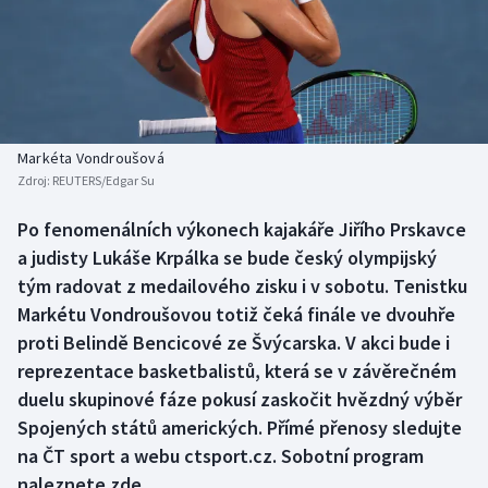
Baseball a softbal
Soutěže
Basketbal
Historické návraty
Biatlon
Aplikace ČT sport
Markéta Vondroušová
Boby a skeleton
AZ kvíz
Zdroj:
REUTERS/Edgar Su
Box
Po fenomenálních výkonech kajakáře Jiřího Prskavce
a judisty Lukáše Krpálka se bude český olympijský
Curling
tým radovat z medailového zisku i v sobotu. Tenistku
Markétu Vondroušovou totiž čeká finále ve dvouhře
Dostihy
proti Belindě Bencicové ze Švýcarska. V akci bude i
reprezentace basketbalistů, která se v závěrečném
Florbal
duelu skupinové fáze pokusí zaskočit hvězdný výběr
Spojených států amerických. Přímé přenosy sledujte
Futsal
na ČT sport a webu ctsport.cz. Sobotní program
naleznete zde.
Golf