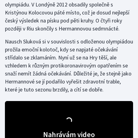
olympiádu. V Londýně 2012 obsadily společně s
Kristýnou Kolocovou páté místo, což je dosud nejlepší
Gymnastika
český výsledek na písku pod pěti kruhy. O čtyři roky
později v Riu skončily s Hermannovou sedmnácté.
Házená
Nausch Sluková si v souvislosti s odloženou olympiádou
Jezdectví
prožila emoční kolotoč, kdy se napjaté očekávání
střídalo se zklamáním. Nyní už se na Hry těší, ale
Judo
vzhledem k různým protikoronavirovým opatřením se
snaží nemít žádná očekávání. Důležité je, že stejně jako
Krasobruslení
Hermannové se jí podařilo vyřešit zdravotní trable,
Lezení
které je tuto sezonu brzdily, a cítí se dobře.
Lyže a snowboard
Moderní pětiboj
Motorsport
Nahrávám video