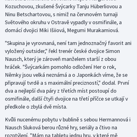
Stolní tenis
Kozuchovou, zkušené Švýcarky Tanju Hüberliovou a
Ninu Betschartovou, s nimiž na červnovém turnaji
Triatlon
Světového okruhu v Ostravě vypadly v osmifinále, a
domácí dvojici Miki Išiiová, Megumi Murakamiová.
Veslování
"Skupina je vyrovnaná, není tam jednoznačný favorit ani
Vodní slalom
vyložený outsider," řekl trenér české dvojice Simon
Nausch, který je zároveň manželem starší z obou
Volejbal
hráček. "Švýcarkám pomohlo odložení Her o rok,
Němky jsou velká neznámá a o Japonkách víme, že se
Ostatní
připravují tvrdě a s maximální precizností," dodal. První
dva a nejlepší dva páry z třetích míst postoupí do
osmifinále, další čtyři dvojice na třetí příčce se utkají v
předkole o zbylá dvě místa.
Kvůli nucenému pobytu v bublině s sebou Hermannová i
Nausch Sluková berou různé hry, seriály a čtivo na
rozptýlení. "Mám na tabletu jednu hru, v které mě