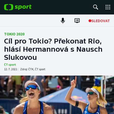
POPULÁRNÍ
SLEDOVAT
Fotbal
TOKIO 2020
Cíl pro Tokio? Překonat Rio,
Hokej
hlásí Hermannová s Nausch
Slukovou
Tenis
ČT sport
Atletika
12. 7. 2021
|
Zdroj:
ČTK
,
ČT sport
Cyklistika
DALŠÍ SPORTY
Americký fotbal
NEPŘEHLÉDNĚTE