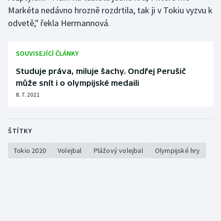
Markéta nedávno hrozně rozdrtila, tak ji v Tokiu vyzvu k
odvetě," řekla Hermannová.
SOUVISEJÍCÍ ČLÁNKY
Studuje práva, miluje šachy. Ondřej Perušič
může snít i o olympijské medaili
8. 7. 2021
ŠTÍTKY
Tokio 2020
Volejbal
Plážový volejbal
Olympijské hry