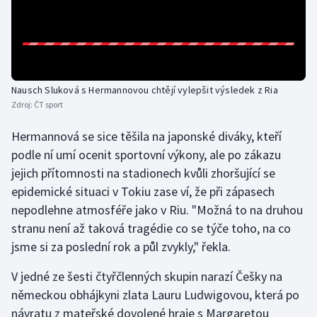
Olympijské hry
Parasport
Plavání
Nausch Sluková s Hermannovou chtějí vylepšit výsledek z Ria
Zdroj:
ČT sport
Plážový volejbal
Hermannová se sice těšila na japonské diváky, kteří
podle ní umí ocenit sportovní výkony, ale po zákazu
Ragby
jejich přítomnosti na stadionech kvůli zhoršující se
epidemické situaci v Tokiu zase ví, že při zápasech
Rychlobruslení
nepodlehne atmosféře jako v Riu. "Možná to na druhou
Rychlostní kanoistika
stranu není až taková tragédie co se týče toho, na co
jsme si za poslední rok a půl zvykly," řekla.
Short track
V jedné ze šesti čtyřčlenných skupin narazí Češky na
Sportovní střelba
německou obhájkyni zlata Lauru Ludwigovou, která po
návratu z mateřské dovolené hraje s Margaretou