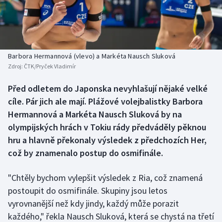
Baseball a softbal
Soutěže
Basketbal
Historické návraty
Biatlon
Aplikace ČT sport
Barbora Hermannová (vlevo) a Markéta Nausch Sluková
Zdroj:
ČTK/Pryček Vladimír
Boby a skeleton
AZ kvíz
Před odletem do Japonska nevyhlašují nějaké velké
cíle. Pár jich ale mají. Plážové volejbalistky Barbora
Box
Hermannová a Markéta Nausch Sluková by na
Curling
olympijských hrách v Tokiu rády předváděly pěknou
hru a hlavně překonaly výsledek z předchozích Her,
Dostihy
což by znamenalo postup do osmifinále.
Florbal
"Chtěly bychom vylepšit výsledek z Ria, což znamená
postoupit do osmifinále. Skupiny jsou letos
Futsal
vyrovnanější než kdy jindy, každý může porazit
každého," řekla Nausch Sluková, která se chystá na třetí
Golf