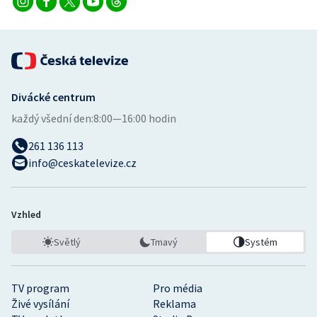
Divácké centrum
každý všední den:
8:00—16:00 hodin
261 136 113
info@ceskatelevize.cz
Vzhled
Světlý
Tmavý
Systém
TV program
Pro média
Živé vysílání
Reklama