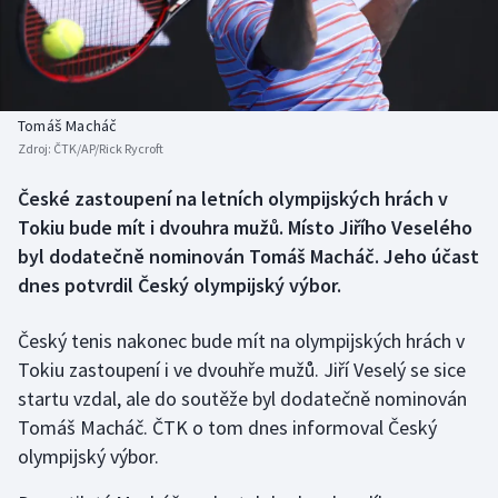
Baseball a softbal
Soutěže
Basketbal
Historické návraty
Biatlon
Aplikace ČT sport
Tomáš Macháč
Zdroj:
ČTK/AP/Rick Rycroft
Boby a skeleton
AZ kvíz
České zastoupení na letních olympijských hrách v
Tokiu bude mít i dvouhra mužů. Místo Jiřího Veselého
Box
byl dodatečně nominován Tomáš Macháč. Jeho účast
Curling
dnes potvrdil Český olympijský výbor.
Dostihy
Český tenis nakonec bude mít na olympijských hrách v
Tokiu zastoupení i ve dvouhře mužů. Jiří Veselý se sice
Florbal
startu vzdal, ale do soutěže byl dodatečně nominován
Tomáš Macháč. ČTK o tom dnes informoval Český
Futsal
olympijský výbor.
Golf