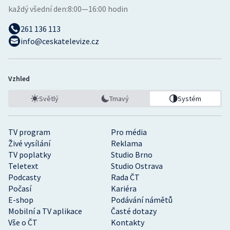
každý všední den:
8:00—16:00 hodin
261 136 113
info@ceskatelevize.cz
Vzhled
Světlý
Tmavý
Systém
TV program
Pro média
Živé vysílání
Reklama
TV poplatky
Studio Brno
Teletext
Studio Ostrava
Podcasty
Rada ČT
Počasí
Kariéra
E-shop
Podávání námětů
Mobilní a TV aplikace
Časté dotazy
Vše o ČT
Kontakty