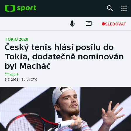
POPULÁRNÍ
SLEDOVAT
Fotbal
TOKIO 2020
Český tenis hlásí posilu do
Hokej
Tokia, dodatečně nominován
byl Macháč
Tenis
ČT sport
Atletika
7. 7. 2021
|
Zdroj:
ČTK
Cyklistika
DALŠÍ SPORTY
Americký fotbal
NEPŘEHLÉDNĚTE