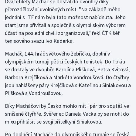
Dvacetiletý Macháč se dostal do dvouhry díky
přerozdělování uvolněných míst. "Na základě mého
Gymnastika
jednání s ITF nám byla tato možnost nabídnuta. Jeho
start jsme přivítali a společně s olympijským výborem
Házená
účast na poslední chvíli zorganizovali," řekl ČTK šéf
tenisového svazu Ivo Kaderka.
Jezdectví
Macháč, 144. hráč světového žebříčku, doplní v
Judo
olympijském turnaji pětici českých tenistek. Do Tokia
se dostaly ve dvouhře Karolína Plíšková, Petra Kvitová,
Krasobruslení
Barbora Krejčíková a Markéta Vondroušová. Do čtyřhry
jsou nahlášeny páry Krejčíková s Kateřinou Siniakovou a
Lezení
Plíšková s Vondroušovou.
Lyže a snowboard
Díky Macháčovi by Česko mohlo mít i pár pro soutěž ve
smíšené čtyřhře. Svěřenec Daniela Vacka by se mohl do
Moderní pětiboj
mixu přihlásit se svojí přítelkyní Siniakovou.
Motorsport
Po doplnění Macháče do olympijského turnaje se česká