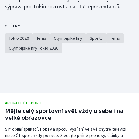
výprava pro Tokio rozrostla na 117 reprezentantů.
Olympijské hry
Parasport
ŠTÍTKY
Tokio 2020
Tenis
Olympijské hry
Sporty
Tenis
Plavání
Olympijské hry Tokio 2020
Plážový volejbal
Ragby
Rychlobruslení
Rychlostní kanoistika
APLIKACE ČT SPORT
Mějte celý sportovní svět vždy u sebe i na
Short track
velké obrazovce.
Sportovní střelba
S mobilní aplikací, HbbTV a apkou iVysílání ve své chytré televizi
máte ČT sport vždy po ruce. Sledujte přímé přenosy, články a