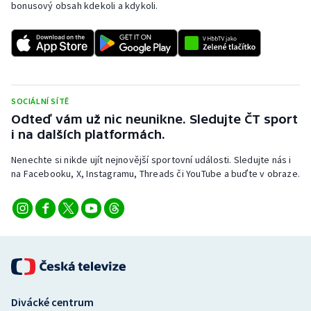
bonusový obsah kdekoli a kdykoli.
Stolní tenis
Triatlon
Veslování
SOCIÁLNÍ SÍTĚ
Vodní slalom
Odteď vám už nic neunikne. Sledujte ČT sport
i na dalších platformách.
Volejbal
Nenechte si nikde ujít nejnovější sportovní události. Sledujte nás i
na Facebooku, X, Instagramu, Threads či YouTube a buďte v obraze.
Ostatní
Divácké centrum