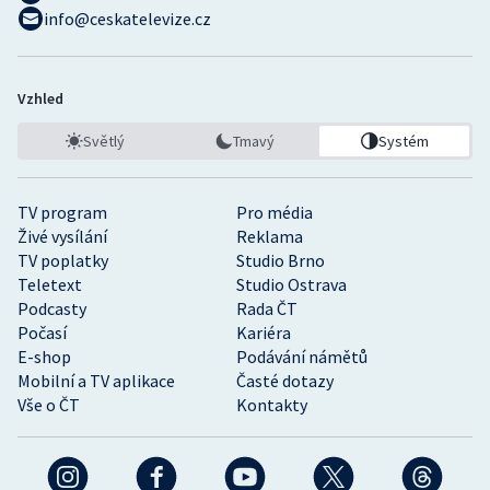
info@ceskatelevize.cz
Vzhled
Světlý
Tmavý
Systém
TV program
Pro média
Živé vysílání
Reklama
TV poplatky
Studio Brno
Teletext
Studio Ostrava
Podcasty
Rada ČT
Počasí
Kariéra
E-shop
Podávání námětů
Mobilní a TV aplikace
Časté dotazy
Vše o ČT
Kontakty