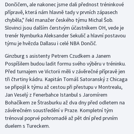
Dončičem, ale nakonec jsme dali přednost tréninkové
přípravě, která nám hlavně tady v prvních zápasech
Gymnastika
chyběla," řekl manažer českého týmu Michal Šob.
Slovinci jsou dalším čerstvým účastníkem OH, vede je
Házená
trenér Nymburka Aleksander Sekulič a hlavní postavou
Jezdectví
týmu je hvězda Dallasu i celé NBA Dončič.
Ginzburg s asistenty Petrem Czudkem a Janem
Judo
Pospíšilem budou ladit formu svého výběru v tréninku.
Před turnajem ve Victorii měli v závěrečné přípravě jen
Krasobruslení
tři čtvrtiny kádru. Kapitán Tomáš Satoranský z Chicaga
Lezení
se připojil k týmu až cestou při přestupu v Montrealu,
Jan Veselý z Fenerbahce Istanbul s Jaromírem
Lyže a snowboard
Bohačíkem ze Štrasburku až dva dny před odletem na
závěrečném soustředění v Praze. Kompletní tým
Moderní pětiboj
trénoval poprvé pohromadě až pět dní před prvním
duelem s Tureckem.
Motorsport