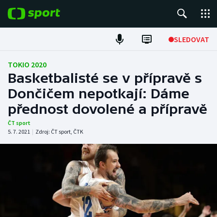
POPULÁRNÍ
SLEDOVAT
Fotbal
TOKIO 2020
Basketbalisté se v přípravě s
Hokej
Dončičem nepotkají: Dáme
přednost dovolené a přípravě
Tenis
ČT sport
Atletika
5. 7. 2021
|
Zdroj:
ČT sport
,
ČTK
Cyklistika
DALŠÍ SPORTY
Americký fotbal
NEPŘEHLÉDNĚTE