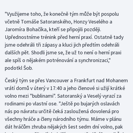
Olympijské hry
"Využijeme toho, že konečně tým může být pospolu
včetně Tomáše Satoranského, Honzy Veselého a
Parasport
Jaromíra Bohačíka, kteří se připojili později.
Upřednostníme trénink před herní praxí. Ostatně tady
Plavání
jsme odehráli tři zápasy a kluci jich předtím odehráli
Plážový volejbal
dalších pět. Shodli jsme se, že už to není o herní praxi
ale spíš o nějakém potrénování a synchronizaci,"
Ragby
podotkl Šob.
Český tým se přes Vancouver a Frankfurt nad Mohanem
Rychlobruslení
vrátí domů v úterý v 17:40 a jeho členové si užijí krátké
Rychlostní kanoistika
volno mezi "bublinami". Satoranský a Veselý vyrazí za
rodinami po vlastní ose. "Ještě po bujarých oslavách
Short track
nás po návratu určitě čeká zasloužená dovolená pro
všechny hráče a členy národního týmu. Máme v plánu
Sportovní střelba
dát hráčům zhruba nějakých šest sedm dní volno, pak