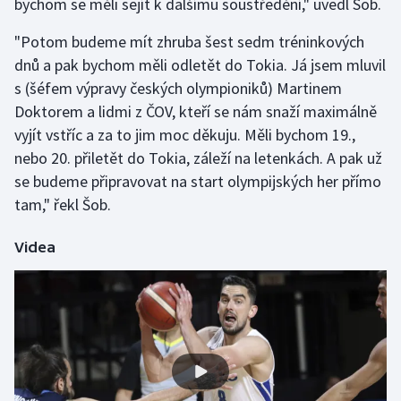
bychom se měli sejít k dalšímu soustředění," uvedl Šob.
Stolní tenis
"Potom budeme mít zhruba šest sedm tréninkových
Triatlon
dnů a pak bychom měli odletět do Tokia. Já jsem mluvil
s (šéfem výpravy českých olympioniků) Martinem
Veslování
Doktorem a lidmi z ČOV, kteří se nám snaží maximálně
vyjít vstříc a za to jim moc děkuju. Měli bychom 19.,
Vodní slalom
nebo 20. přiletět do Tokia, záleží na letenkách. A pak už
se budeme připravovat na start olympijských her přímo
Volejbal
tam," řekl Šob.
Ostatní
Videa