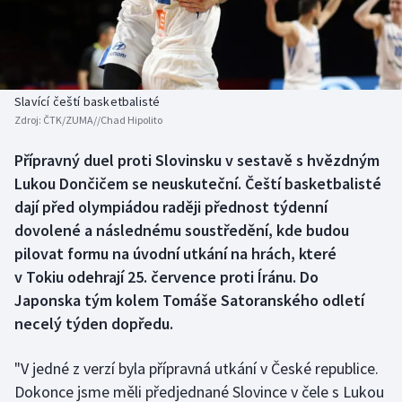
Baseball a softbal
Soutěže
Basketbal
Historické návraty
Biatlon
Aplikace ČT sport
Slavící čeští basketbalisté
Zdroj:
ČTK/ZUMA//Chad Hipolito
Boby a skeleton
AZ kvíz
Přípravný duel proti Slovinsku v sestavě s hvězdným
Lukou Dončičem se neuskuteční. Čeští basketbalisté
Box
dají před olympiádou raději přednost týdenní
Curling
dovolené a následnému soustředění, kde budou
pilovat formu na úvodní utkání na hrách, které
Dostihy
v Tokiu odehrají 25. července proti Íránu. Do
Japonska tým kolem Tomáše Satoranského odletí
Florbal
necelý týden dopředu.
Futsal
"V jedné z verzí byla přípravná utkání v České republice.
Dokonce jsme měli předjednané Slovince v čele s Lukou
Golf