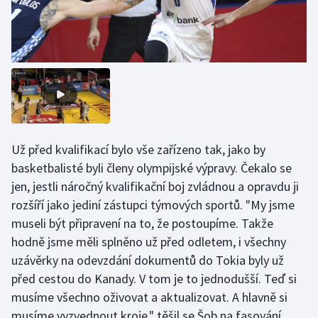
Už před kvalifikací bylo vše zařízeno tak, jako by
basketbalisté byli členy olympijské výpravy. Čekalo se
jen, jestli náročný kvalifikační boj zvládnou a opravdu ji
rozšíří jako jediní zástupci týmových sportů. "My jsme
museli být připravení na to, že postoupíme. Takže
hodně jsme měli splněno už před odletem, i všechny
uzávěrky na odevzdání dokumentů do Tokia byly už
před cestou do Kanady. V tom je to jednodušší. Teď si
musíme všechno oživovat a aktualizovat. A hlavně si
musíme vyzvednout kroje," těšil se Šob na fasování