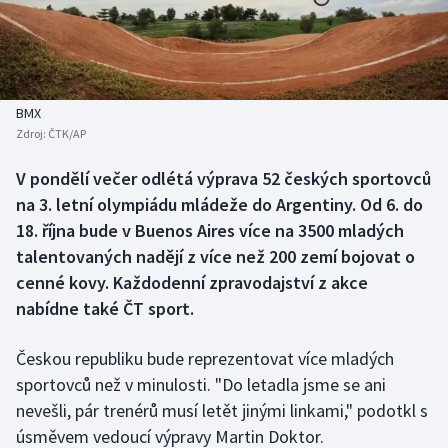
Baseball a softbal
Soutěže
Basketbal
Historické návraty
Biatlon
Aplikace ČT sport
BMX
Zdroj:
ČTK/AP
Boby a skeleton
AZ kvíz
V pondělí večer odlétá výprava 52 českých sportovců
na 3. letní olympiádu mládeže do Argentiny. Od 6. do
Box
18. října bude v Buenos Aires více na 3500 mladých
Curling
talentovaných nadějí z více než 200 zemí bojovat o
cenné kovy. Každodenní zpravodajství z akce
Dostihy
nabídne také ČT sport.
Florbal
Českou republiku bude reprezentovat více mladých
sportovců než v minulosti. "Do letadla jsme se ani
Futsal
nevešli, pár trenérů musí letět jinými linkami," podotkl s
úsměvem vedoucí výpravy Martin Doktor.
Golf