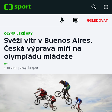
POPULÁRNÍ
SLEDOVAT
Fotbal
OLYMPIJSKÉ HRY
Svěží vítr v Buenos Aires.
Hokej
Česká výprava míří na
olympiádu mládeže
Tenis
roh
Atletika
1. 10. 2018
|
Zdroj:
ČT sport
Cyklistika
DALŠÍ SPORTY
Americký fotbal
NEPŘEHLÉDNĚTE