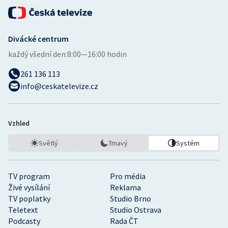
Divácké centrum
každý všední den:
8:00—16:00 hodin
261 136 113
info@ceskatelevize.cz
Vzhled
Světlý
Tmavý
Systém
TV program
Pro média
Živé vysílání
Reklama
TV poplatky
Studio Brno
Teletext
Studio Ostrava
Podcasty
Rada ČT