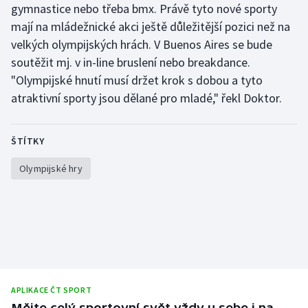
gymnastice nebo třeba bmx. Právě tyto nové sporty
Stolní tenis
mají na mládežnické akci ještě důležitější pozici než na
Triatlon
velkých olympijských hrách. V Buenos Aires se bude
soutěžit mj. v in-line bruslení nebo breakdance.
Veslování
"Olympijské hnutí musí držet krok s dobou a tyto
atraktivní sporty jsou dělané pro mladé," řekl Doktor.
Vodní slalom
ŠTÍTKY
Volejbal
Olympijské hry
Ostatní
APLIKACE ČT SPORT
Mějte celý sportovní svět vždy u sebe i na