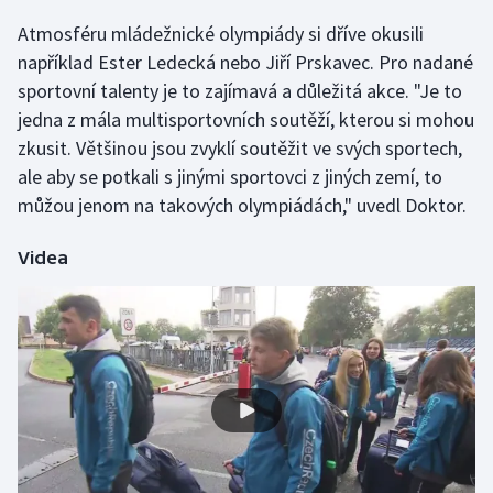
Atmosféru mládežnické olympiády si dříve okusili
Gymnastika
například Ester Ledecká nebo Jiří Prskavec. Pro nadané
sportovní talenty je to zajímavá a důležitá akce. "Je to
Házená
jedna z mála multisportovních soutěží, kterou si mohou
zkusit. Většinou jsou zvyklí soutěžit ve svých sportech,
Jezdectví
ale aby se potkali s jinými sportovci z jiných zemí, to
můžou jenom na takových olympiádách," uvedl Doktor.
Judo
Videa
Krasobruslení
Lezení
Lyže a snowboard
Moderní pětiboj
Motorsport