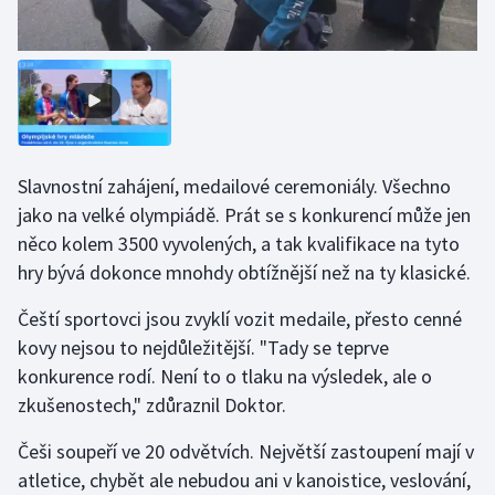
Olympijské hry
Parasport
Plavání
Slavnostní zahájení, medailové ceremoniály. Všechno
Plážový volejbal
jako na velké olympiádě. Prát se s konkurencí může jen
něco kolem 3500 vyvolených, a tak kvalifikace na tyto
Ragby
hry bývá dokonce mnohdy obtížnější než na ty klasické.
Rychlobruslení
Čeští sportovci jsou zvyklí vozit medaile, přesto cenné
kovy nejsou to nejdůležitější. "Tady se teprve
Rychlostní kanoistika
konkurence rodí. Není to o tlaku na výsledek, ale o
zkušenostech," zdůraznil Doktor.
Short track
Češi soupeří ve 20 odvětvích. Největší zastoupení mají v
Sportovní střelba
atletice, chybět ale nebudou ani v kanoistice, veslování,