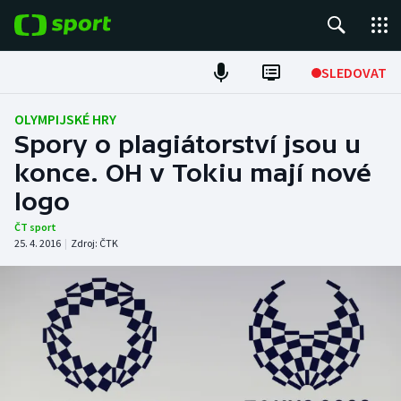
POPULÁRNÍ
SLEDOVAT
Fotbal
OLYMPIJSKÉ HRY
Spory o plagiátorství jsou u
Hokej
konce. OH v Tokiu mají nové
logo
Tenis
ČT sport
Atletika
25. 4. 2016
|
Zdroj:
ČTK
Cyklistika
DALŠÍ SPORTY
Americký fotbal
NEPŘEHLÉDNĚTE