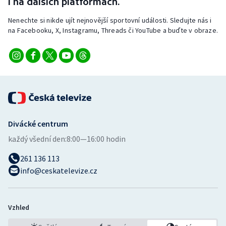
i na dalších platformách.
Stolní tenis
Nenechte si nikde ujít nejnovější sportovní události. Sledujte nás i
na Facebooku, X, Instagramu, Threads či YouTube a buďte v obraze.
Triatlon
Veslování
Vodní slalom
Volejbal
Divácké centrum
Ostatní
každý všední den:
8:00—16:00 hodin
261 136 113
info@ceskatelevize.cz
Vzhled