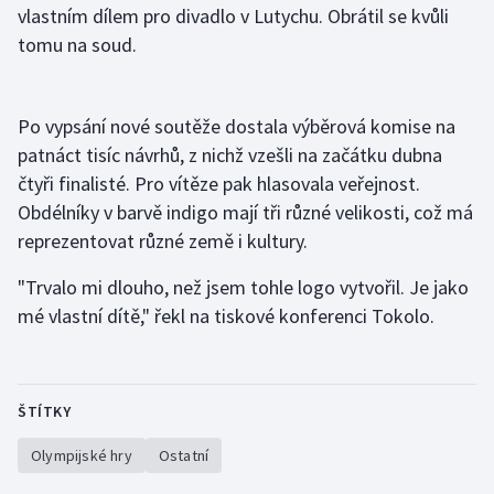
vlastním dílem pro divadlo v Lutychu. Obrátil se kvůli
tomu na soud.
Gymnastika
Házená
Po vypsání nové soutěže dostala výběrová komise na
patnáct tisíc návrhů, z nichž vzešli na začátku dubna
Jezdectví
čtyři finalisté. Pro vítěze pak hlasovala veřejnost.
Judo
Obdélníky v barvě indigo mají tři různé velikosti, což má
reprezentovat různé země i kultury.
Krasobruslení
"Trvalo mi dlouho, než jsem tohle logo vytvořil. Je jako
mé vlastní dítě," řekl na tiskové konferenci Tokolo.
Lezení
Lyže a snowboard
ŠTÍTKY
Moderní pětiboj
Olympijské hry
Ostatní
Motorsport