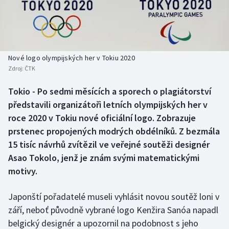
Baseball a softbal
Soutěže
Basketbal
Historické návraty
Biatlon
Aplikace ČT sport
Nové logo olympijských her v Tokiu 2020
Zdroj:
ČTK
Boby a skeleton
AZ kvíz
Tokio - Po sedmi měsících a sporech o plagiátorství
představili organizátoři letních olympijských her v
Box
roce 2020 v Tokiu nové oficiální logo. Zobrazuje
Curling
prstenec propojených modrých obdélníků. Z bezmála
15 tisíc návrhů zvítězil ve veřejné soutěži designér
Dostihy
Asao Tokolo, jenž je znám svými matematickými
motivy.
Florbal
Japonští pořadatelé museli vyhlásit novou soutěž loni v
Futsal
září, neboť původně vybrané logo Kenžira Sanóa napadl
belgický designér a upozornil na podobnost s jeho
Golf