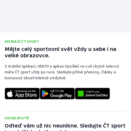
Olympijské hry
Parasport
Plavání
APLIKACE ČT SPORT
Mějte celý sportovní svět vždy u sebe i na
Plážový volejbal
velké obrazovce.
Ragby
S mobilní aplikací, HbbTV a apkou iVysílání ve své chytré televizi
máte ČT sport vždy po ruce. Sledujte přímé přenosy, články a
bonusový obsah kdekoli a kdykoli.
Rychlobruslení
Rychlostní kanoistika
Short track
SOCIÁLNÍ SÍTĚ
Sportovní střelba
Odteď vám už nic neunikne. Sledujte ČT sport