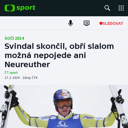
POPULÁRNÍ
SLEDOVAT
Fotbal
SOČI 2014
Svindal skončil, obří slalom
Hokej
možná nepojede ani
Neureuther
Tenis
ČT sport
Atletika
17. 2. 2014
|
Zdroj:
ČTK
Cyklistika
DALŠÍ SPORTY
Americký fotbal
NEPŘEHLÉDNĚTE