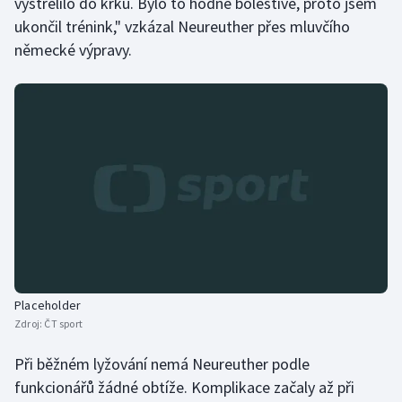
vystřelilo do krku. Bylo to hodně bolestivé, proto jsem
Stolní tenis
ukončil trénink," vzkázal Neureuther přes mluvčího
německé výpravy.
Triatlon
Veslování
Vodní slalom
Volejbal
Ostatní
Placeholder
Zdroj:
ČT sport
Při běžném lyžování nemá Neureuther podle
funkcionářů žádné obtíže. Komplikace začaly až při