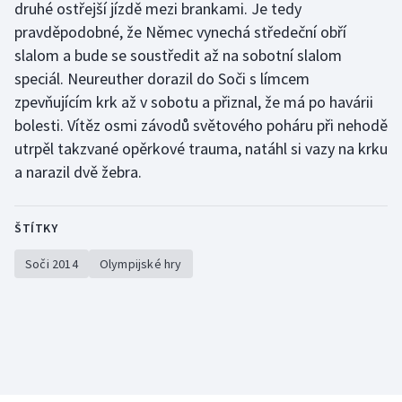
druhé ostřejší jízdě mezi brankami. Je tedy
pravděpodobné, že Němec vynechá středeční obří
slalom a bude se soustředit až na sobotní slalom
speciál. Neureuther dorazil do Soči s límcem
zpevňujícím krk až v sobotu a přiznal, že má po havárii
bolesti. Vítěz osmi závodů světového poháru při nehodě
utrpěl takzvané opěrkové trauma, natáhl si vazy na krku
a narazil dvě žebra.
ŠTÍTKY
Soči 2014
Olympijské hry