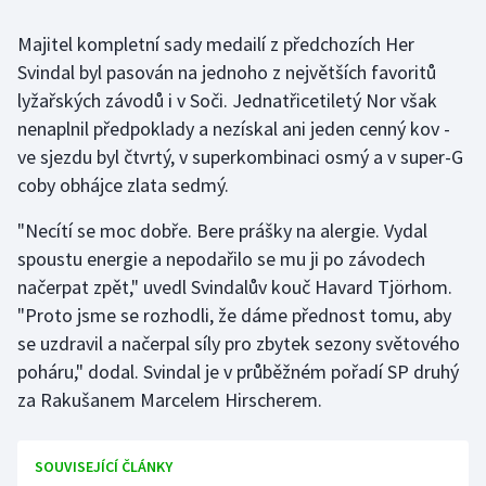
Majitel kompletní sady medailí z předchozích Her
Gymnastika
Svindal byl pasován na jednoho z největších favoritů
lyžařských závodů i v Soči. Jednatřicetiletý Nor však
Házená
nenaplnil předpoklady a nezískal ani jeden cenný kov -
Jezdectví
ve sjezdu byl čtvrtý, v superkombinaci osmý a v super-G
coby obhájce zlata sedmý.
Judo
"Necítí se moc dobře. Bere prášky na alergie. Vydal
spoustu energie a nepodařilo se mu ji po závodech
Krasobruslení
načerpat zpět," uvedl Svindalův kouč Havard Tjörhom.
Lezení
"Proto jsme se rozhodli, že dáme přednost tomu, aby
se uzdravil a načerpal síly pro zbytek sezony světového
Lyže a snowboard
poháru," dodal. Svindal je v průběžném pořadí SP druhý
za Rakušanem Marcelem Hirscherem.
Moderní pětiboj
Motorsport
SOUVISEJÍCÍ ČLÁNKY