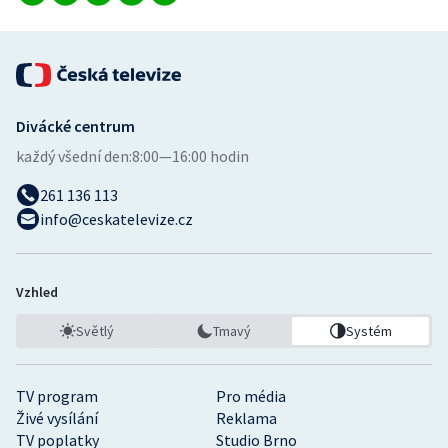
Divácké centrum
každý všední den:
8:00—16:00 hodin
261 136 113
info@ceskatelevize.cz
Vzhled
Světlý
Tmavý
Systém
TV program
Pro média
Živé vysílání
Reklama
TV poplatky
Studio Brno