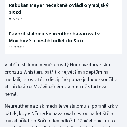
Rakušan Mayer nečekaně ovládl olympijský
Olympijské hry
sjezd
9. 2. 2014
Parasport
Favorit slalomu Neureuther havaroval v
Plavání
Mnichově a nestihl odlet do Soči
14. 2. 2014
Plážový volejbal
Ragby
V obřím slalomu neměl urostlý Nor navzdory zisku
bronzu z Whistleru patřit k největším adeptům na
Rychlobruslení
medaili, letos v této disciplíně pouze jednou skončil v
elitní desítce. V závěrečném slalomu už startovat
Rychlostní kanoistika
neměl.
Short track
Neureuther na zisk medaile ve slalomu si poranil krk v
pátek, kdy v Německu havaroval cestou na letiště a
Sportovní střelba
musel přílet do Soči o den odložit. "Zničehonic mi to