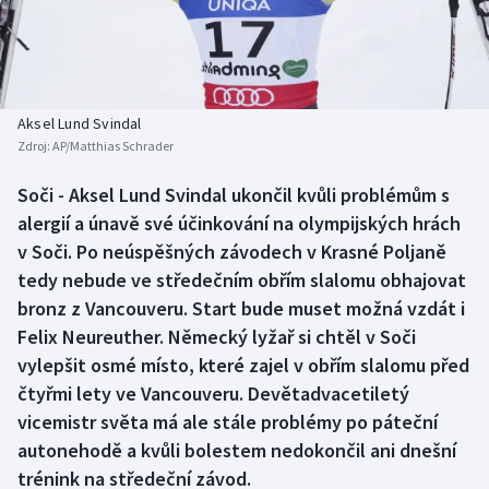
Baseball a softbal
Soutěže
Basketbal
Historické návraty
Biatlon
Aplikace ČT sport
Aksel Lund Svindal
Zdroj:
AP/Matthias Schrader
Boby a skeleton
AZ kvíz
Soči - Aksel Lund Svindal ukončil kvůli problémům s
alergií a únavě své účinkování na olympijských hrách
Box
v Soči. Po neúspěšných závodech v Krasné Poljaně
Curling
tedy nebude ve středečním obřím slalomu obhajovat
bronz z Vancouveru. Start bude muset možná vzdát i
Dostihy
Felix Neureuther. Německý lyžař si chtěl v Soči
vylepšit osmé místo, které zajel v obřím slalomu před
Florbal
čtyřmi lety ve Vancouveru. Devětadvacetiletý
vicemistr světa má ale stále problémy po páteční
Futsal
autonehodě a kvůli bolestem nedokončil ani dnešní
trénink na středeční závod.
Golf