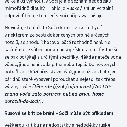
velké akci vyhnout, v Soči je ale seznam nedodělků
Stolní tenis
mimořádně dlouhý. "Tohle je Rusko," zní univerzální
odpověď těch, kteří teď v Soči přípravy finišují.
Triatlon
Novináři, kteří už do Soči dorazili a zatím bydlí
Veslování
v některém ze šesti dokončených pro ně určených
hotelů, se shodují: hotovo ještě rozhodně není. Ne
Vodní slalom
každému se vůbec podaří pokoj získat a i ti šťastnější
se pak potýkají s určitými specifiky. Někde neteče voda
Volejbal
vůbec, jinde není voda pitná nebo teplá. Do některých
hotelů se vchází přes staveniště, jinde už se stihlo jen
Ostatní
pár dnů staré vybavení porouchat a nejezdí tak třeba
výtahy -
více čtěte zde
(//zoh/zajimavosti/261110-
zadna-voda-zato-portrety-putina-prvni-hoste-
dorazili-do-soci/).
Rusové se kritice brání – Soči může být příkladem
Veškerou kritiku na nedostatky a nedodělky ruské