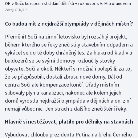
OH v Soči: korupce i strádání dělníků + rozhovor s A. Mitrofanovem
Zdroj:
ČTK/AP
Co budou mít z nejdražší olympiády v dějinách místní?
Přeměnit Soči na zimní letovisko byl rozsáhlý projekt,
během kterého se řeky znečistily stavebním odpadem a
vykácel se do té doby chráněný les. Za hluku od kladiv a
buldozerů se se svými domovy rozloučily stovky
obyvatel Soči a okolí. Někteří si možná i polepšili: za to,
že se přizpůsobili, dostali zbrusu nové domy. Dál od
centra Soči ale kompenzace končí. Úřady místním
slibovaly plyn a kanalizaci, nakonec ale kolem jejich
domů vyrostla nejdražší olympiáda v dějinách a oni z ní
nemají vůbec nic. Jen strach z dalšího znečištění řeky.
Hlavně si nestěžovat, platilo pro dělníky na stavbách
Vybudovat chloubu prezidenta Putina na břehu Černého