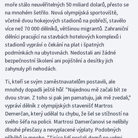
moře stálo neuvěřitelných 50 miliard dolarů, přesto se
na mnohém šetřilo. Nová olympijská sportoviště,
včetně dvou hokejových stadionů na pobřeží, stavělo
více než 70 000 dělníků, většinou migrantů. Zahraniční
dělníci pracující na stavbách hotelových komplexů i
stadionů vypráví o čekání na plat i špatných
podmínkách na ubytovnách. Nedostali ani žádné
bezpečnostní školení ani pojištění a desítky jich
zahynuly při nehodách.
Ti, kteří se svým zaměstnavatelům postavili, ale
mnohdy dopadli ještě hůř. "Najednou mě začali bít ze
dvou stran. Z toho si pak jen pamatuju, jak mě zvedali,"
vypráví dělník z olympijských stavenišť Martros
Demerčan, který udělal tu chybu, že šel se stížností na
svého šéfa na policii. Martrosi Damerčanovi se nelíbily
dlouhé přesčasy a nevyplacené výplaty. Podobných
příběhů je mnoho. "Tisíce lidí poslali domů po velmi