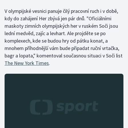
V olympijské vesnici panuje čilý pracovní ruch i v době,
Gymnastika
kdy do zahájení Her zbývá jen pár dnů. "Oficiálními
maskoty zimních olympijských her v ruském Soči jsou
Házená
lední medvěd, zajíc a levhart. Ale projděte se po
komplexech, kde se budou hry od pátku konat, a
Jezdectví
mnohem příhodnější vám bude připadat ruční vrtačka,
Judo
bagr a lopata," komentoval současnou situaci v Soči list
The New York Times
.
Krasobruslení
Lezení
Lyže a snowboard
Moderní pětiboj
Motorsport