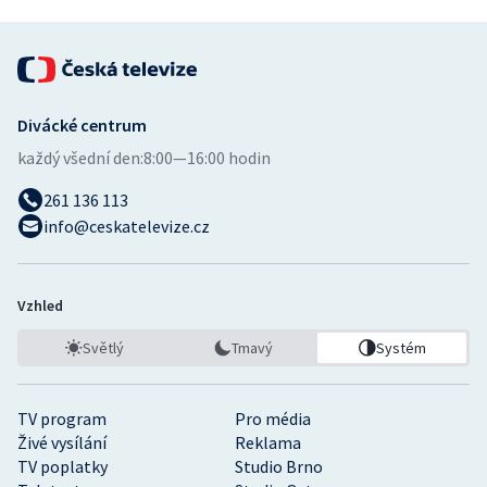
Divácké centrum
každý všední den:
8:00—16:00 hodin
261 136 113
info@ceskatelevize.cz
Vzhled
Světlý
Tmavý
Systém
TV program
Pro média
Živé vysílání
Reklama
TV poplatky
Studio Brno