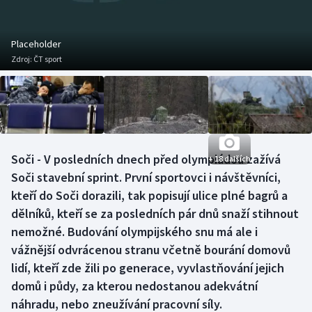
Baseball a softbal
Soutěže
Basketbal
Historické návraty
Placeholder
Zdroj:
ČT sport
Biatlon
Aplikace ČT sport
Boby a skeleton
AZ kvíz
Box
Soči - V posledních dnech před olympiádou zažívá
+ 18 dalších
Soči stavební sprint. První sportovci i návštěvníci,
Curling
kteří do Soči dorazili, tak popisují ulice plné bagrů a
Dostihy
dělníků, kteří se za posledních pár dnů snaží stihnout
nemožné. Budování olympijského snu má ale i
Florbal
vážnější odvrácenou stranu včetně bourání domovů
lidí, kteří zde žili po generace, vyvlastňování jejich
Futsal
domů i půdy, za kterou nedostanou adekvátní
náhradu, nebo zneužívání pracovní síly.
Golf