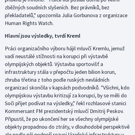
zběžných soudních slyšeních. Bez právníků, bez
překladatelů," upozornila Julia Gorbunova z organizace
Human Rights Watch.
Hlavní jsou výsledky, tvrdí Kreml
Práci organizačního výboru hájil mluvčí Kremlu, jemuž
vadí neustálé stížnosti na korupci při výstavbě
olympijských objektů. Výstavba sportovišť a
infrastruktury stála v přepočtu jeden bilion korun,
zhruba třetina z toho podle ruských nevládních
organizací skončila v kapsách podvodníků. "Všichni, kdo
olympijskou výstavbu kritizují za korupci, by se měli do
Soči přijet podívat na výsledky," řekl rozhlasové stanici
Kommersant FM prezidentský mluvčí Dmitrij Peskov.
Připustil, že po ukončení her se všechny olympijské
objekty propadnou do ztráty, v dlouhodobé perspektivě
ale podle něj podpoří rozvoj lázeňské infrastruktury v