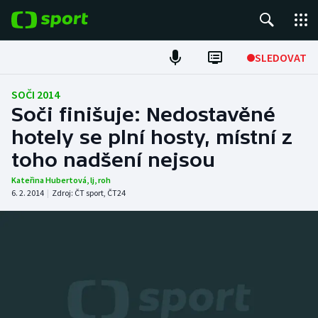
POPULÁRNÍ
SLEDOVAT
Fotbal
SOČI 2014
Soči finišuje: Nedostavěné
Hokej
hotely se plní hosty, místní z
toho nadšení nejsou
Tenis
Kateřina Hubertová
,
lj
,
roh
Atletika
6. 2. 2014
|
Zdroj:
ČT sport
,
ČT24
Cyklistika
DALŠÍ SPORTY
Americký fotbal
NEPŘEHLÉDNĚTE