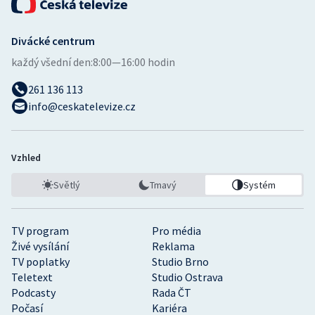
Divácké centrum
každý všední den:
8:00—16:00 hodin
261 136 113
info@ceskatelevize.cz
Vzhled
Světlý
Tmavý
Systém
TV program
Pro média
Živé vysílání
Reklama
TV poplatky
Studio Brno
Teletext
Studio Ostrava
Podcasty
Rada ČT
Počasí
Kariéra