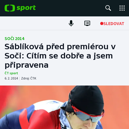
POPULÁRNÍ
SLEDOVAT
Fotbal
SOČI 2014
Sáblíková před premiérou v
Hokej
Soči: Cítím se dobře a jsem
připravena
Tenis
ČT sport
Atletika
6. 2. 2014
|
Zdroj:
ČTK
Cyklistika
DALŠÍ SPORTY
Americký fotbal
NEPŘEHLÉDNĚTE