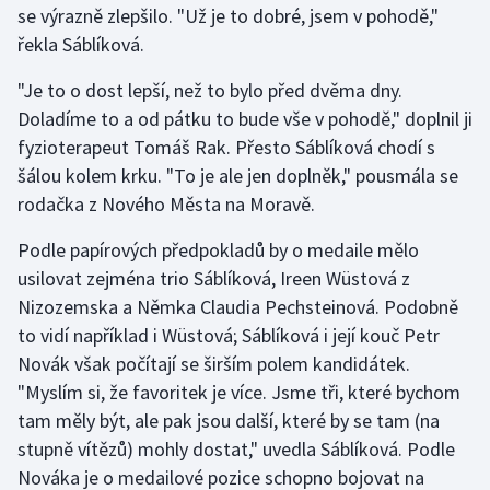
se výrazně zlepšilo. "Už je to dobré, jsem v pohodě,"
řekla Sáblíková.
Gymnastika
"Je to o dost lepší, než to bylo před dvěma dny.
Házená
Doladíme to a od pátku to bude vše v pohodě," doplnil ji
fyzioterapeut Tomáš Rak. Přesto Sáblíková chodí s
Jezdectví
šálou kolem krku. "To je ale jen doplněk," pousmála se
rodačka z Nového Města na Moravě.
Judo
Podle papírových předpokladů by o medaile mělo
Krasobruslení
usilovat zejména trio Sáblíková, Ireen Wüstová z
Nizozemska a Němka Claudia Pechsteinová. Podobně
Lezení
to vidí například i Wüstová; Sáblíková i její kouč Petr
Novák však počítají se širším polem kandidátek.
Lyže a snowboard
"Myslím si, že favoritek je více. Jsme tři, které bychom
Moderní pětiboj
tam měly být, ale pak jsou další, které by se tam (na
stupně vítězů) mohly dostat," uvedla Sáblíková. Podle
Motorsport
Nováka je o medailové pozice schopno bojovat na