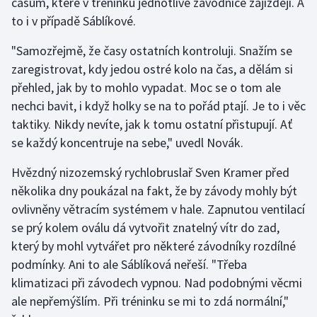
časům, které v tréninku jednotlivé závodnice zajíždějí. A
Stolní tenis
to i v případě Sáblíkové.
Triatlon
"Samozřejmě, že časy ostatních kontroluji. Snažím se
zaregistrovat, kdy jedou ostré kolo na čas, a dělám si
Veslování
přehled, jak by to mohlo vypadat. Moc se o tom ale
nechci bavit, i když holky se na to pořád ptají. Je to i věc
Vodní slalom
taktiky. Nikdy nevíte, jak k tomu ostatní přistupují. Ať
se každý koncentruje na sebe," uvedl Novák.
Volejbal
Hvězdný nizozemský rychlobruslař Sven Kramer před
Ostatní
několika dny poukázal na fakt, že by závody mohly být
ovlivněny větracím systémem v hale. Zapnutou ventilací
se prý kolem oválu dá vytvořit znatelný vítr do zad,
který by mohl vytvářet pro některé závodníky rozdílné
podmínky. Ani to ale Sáblíková neřeší. "Třeba
klimatizaci při závodech vypnou. Nad podobnými věcmi
ale nepřemýšlím. Při tréninku se mi to zdá normální,"