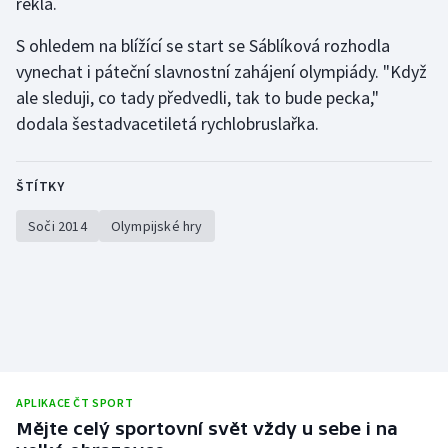
řekla.
S ohledem na blížící se start se Sáblíková rozhodla
vynechat i páteční slavnostní zahájení olympiády. "Když
ale sleduji, co tady předvedli, tak to bude pecka,"
dodala šestadvacetiletá rychlobruslařka.
ŠTÍTKY
Soči 2014
Olympijské hry
APLIKACE ČT SPORT
Mějte celý sportovní svět vždy u sebe i na