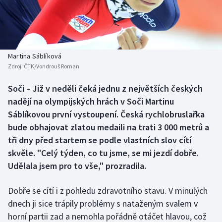
Baseball a softbal
Soutěže
Basketbal
Historické návraty
Biatlon
Aplikace ČT sport
Martina Sáblíková
Zdroj:
ČTK/Vondrouš Roman
Boby a skeleton
AZ kvíz
Soči – Již v neděli čeká jednu z největších českých
nadějí na olympijských hrách v Soči Martinu
Box
Sáblíkovou první vystoupení. Česká rychlobruslařka
Curling
bude obhajovat zlatou medaili na trati 3 000 metrů a
tři dny před startem se podle vlastních slov cítí
Dostihy
skvěle. "Celý týden, co tu jsme, se mi jezdí dobře.
Udělala jsem pro to vše," prozradila.
Florbal
Dobře se cítí i z pohledu zdravotního stavu. V minulých
Futsal
dnech ji sice trápily problémy s nataženým svalem v
horní partii zad a nemohla pořádně otáčet hlavou, což
Golf