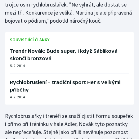
trojce osm rychlobruslařek. "Ne vyhrát, ale dostat se
Olympijské hry
mezi tři. Konkurence je veliká. Martina je ale připravená
bojovat o pódium," podotkl náročný kouč.
Parasport
Plavání
SOUVISEJÍCÍ ČLÁNKY
Trenér Novák: Bude super, i když Sáblíková
Plážový volejbal
skončí bronzová
5. 2. 2014
Ragby
Rychlobruslení – tradiční sport Her s velkými
Rychlobruslení
příběhy
4. 2. 2014
Rychlostní kanoistika
Short track
Rychlobruslařky i trenéři se snaží zjistit formu soupeřek
i přímo při tréninku v hale Adler, Novák tyto poznatky
Sportovní střelba
ale nepřeceňuje. Stejně jako příliš nevěnuje pozornost