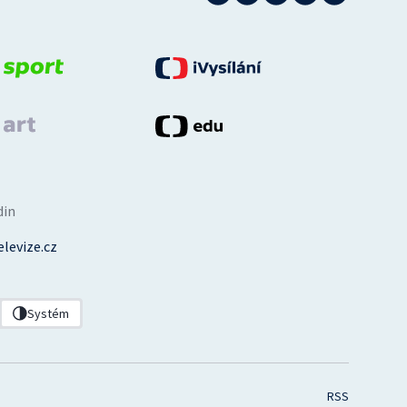
din
levize.cz
Systém
RSS