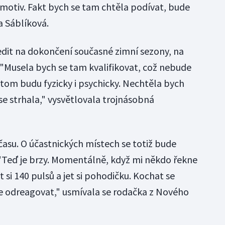
 motiv. Fakt bych se tam chtěla podívat, bude
a Sáblíková.
dit na dokončení současné zimní sezony, na
é. "Musela bych se tam kvalifikovat, což nebude
 tom budu fyzicky i psychicky. Nechtěla bych
se strhala," vysvětlovala trojnásobná
času. O účastnických místech se totiž bude
 "Teď je brzy. Momentálně, když mi někdo řekne
 si 140 pulsů a jet si pohodičku. Kochat se
se odreagovat," usmívala se rodačka z Nového