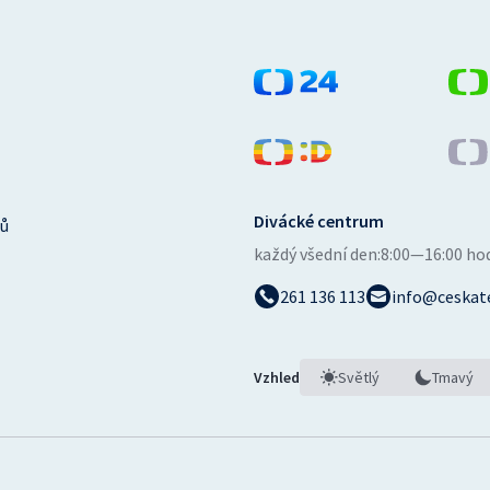
Divácké centrum
ů
každý všední den:
8:00—16:00 ho
261 136 113
info@ceskate
Vzhled
Světlý
Tmavý