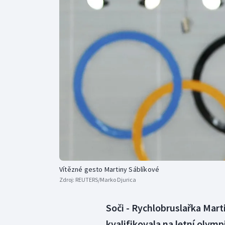
Curling
Dostihy
Florbal
Futsal
Golf
Gymnastika
Vítězné gesto Martiny Sáblíkové
Zdroj:
REUTERS/Marko Djurica
Soči - Rychlobruslařka Martin
kvalifikovala na letní olymp