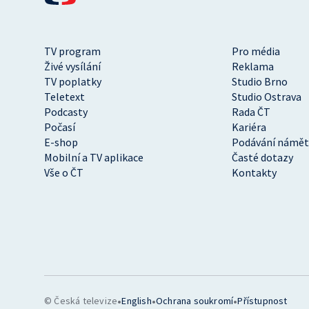
TV program
Pro média
Živé vysílání
Reklama
TV poplatky
Studio Brno
Teletext
Studio Ostrava
Podcasty
Rada ČT
Počasí
Kariéra
E-shop
Podávání námět
Mobilní a TV aplikace
Časté dotazy
Vše o ČT
Kontakty
•
•
•
© Česká televize
English
Ochrana soukromí
Přístupnost