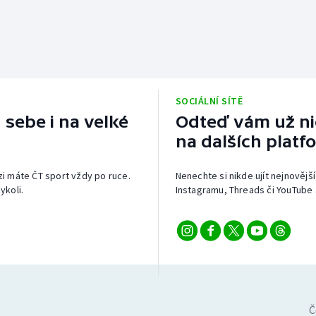
SOCIÁLNÍ SÍTĚ
 sebe i na velké
Odteď vám už nic
na dalších platf
izi máte ČT sport vždy po ruce.
Nenechte si nikde ujít nejnovější
ykoli.
Instagramu, Threads či YouTube 
Č