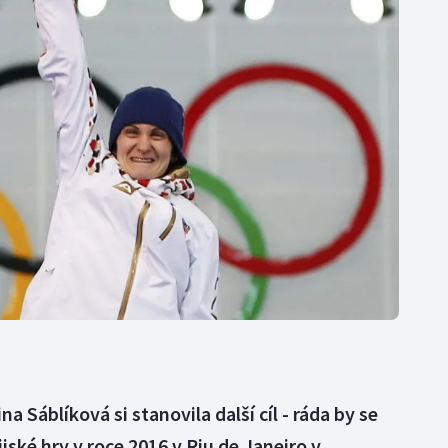
Moderní pětiboj
Triatlon
Motorsport
Veslování
Olympijské hry
Vodní slalom
Parasport
Volejbal
Plavání
Ostatní
Plážový volejbal
a Sáblíková si stanovila další cíl - ráda by se
ijské hry v roce 2016 v Riu de Janeiro v