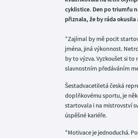
cyklistice. Den po triumfu n
přiznala, že by ráda okusila
"Zajímal by mě pocit startova
jména, jiná výkonnost. Netrou
by to výzva. Vyzkoušet si to
slavnostním předáváním med
Šestadvacetiletá česká reprez
doplňkovému sportu, je ně
startovala i na mistrovství sv
úspěšné kariéře.
"Motivace je jednoduchá. Poř