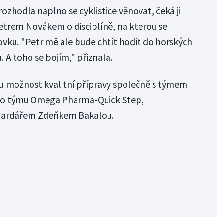
rozhodla naplno se cyklistice věnovat, čeká ji
etrem Novákem o disciplíně, na kterou se
ovku. "Petr mě ale bude chtít hodit do horských
 A toho se bojím," přiznala.
u možnost kvalitní přípravy společně s týmem
ního týmu Omega Pharma-Quick Step,
iardářem Zdeňkem Bakalou.