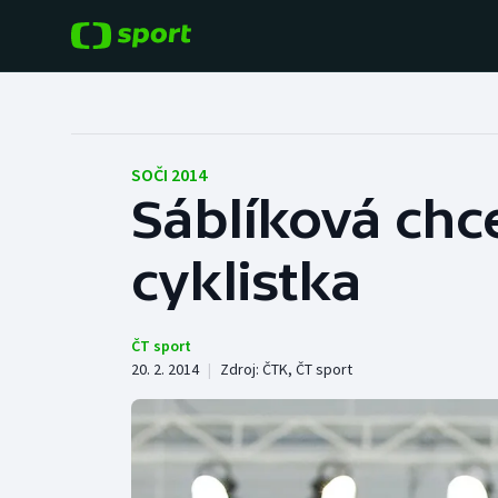
POPULÁRNÍ
DALŠÍ SPORTY
Fotbal
Americký fotbal
SOČI 2014
Sáblíková chce
Hokej
Baseball a softbal
cyklistka
Tenis
Basketbal
Atletika
Biatlon
ČT sport
20. 2. 2014
|
Zdroj:
ČTK
,
ČT sport
Cyklistika
Boby a skeleton
Box