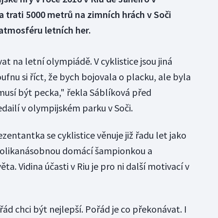
a trati 5000 metrů na zimních hrách v Soči
 atmosféru letních her.
t na letní olympiádě. V cyklistice jsou jiná
fnu si říct, že bych bojovala o placku, ale byla
 musí být pecka," řekla Sáblíková před
ailí v olympijském parku v Soči.
entantka se cyklistice věnuje již řadu let jako
kolikanásobnou domácí šampionkou a
ěta. Vidina účasti v Riu je pro ni další motivací v
ád chci být nejlepší. Pořád je co překonávat. I