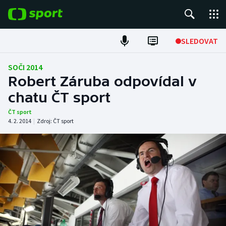
POPULÁRNÍ
SLEDOVAT
Fotbal
SOČI 2014
Robert Záruba odpovídal v
Hokej
chatu ČT sport
Tenis
ČT sport
4. 2. 2014
|
Zdroj:
ČT sport
Atletika
Cyklistika
DALŠÍ SPORTY
Americký fotbal
NEPŘEHLÉDNĚTE