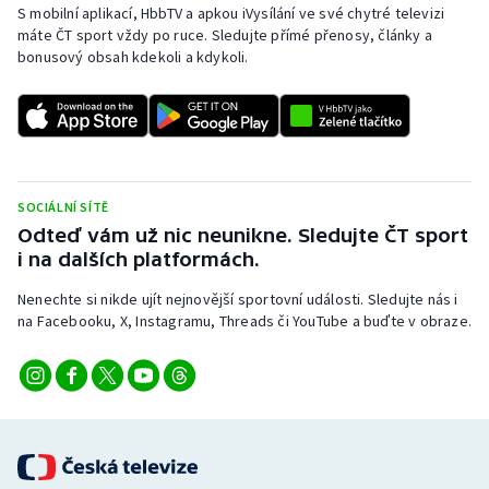
S mobilní aplikací, HbbTV a apkou iVysílání ve své chytré televizi
máte ČT sport vždy po ruce. Sledujte přímé přenosy, články a
Gymnastika
bonusový obsah kdekoli a kdykoli.
Házená
Jezdectví
Judo
SOCIÁLNÍ SÍTĚ
Odteď vám už nic neunikne. Sledujte ČT sport
i na dalších platformách.
Krasobruslení
Nenechte si nikde ujít nejnovější sportovní události. Sledujte nás i
Lezení
na Facebooku, X, Instagramu, Threads či YouTube a buďte v obraze.
Lyže a snowboard
Moderní pětiboj
Motorsport