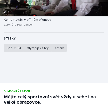
Baseball a softbal
Soutěže
Basketbal
Historické návraty
Komentování v přímém přenosu
Zdroj:
ČT24/Jan Langer
Biatlon
Aplikace ČT sport
Boby a skeleton
AZ kvíz
ŠTÍTKY
Soči 2014
Olympijské hry
Archiv
Box
Curling
Dostihy
Florbal
APLIKACE ČT SPORT
Futsal
Mějte celý sportovní svět vždy u sebe i na
velké obrazovce.
Golf