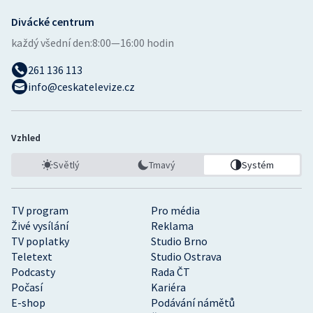
Olympijské hry
Divácké centrum
každý všední den:
8:00—16:00 hodin
Parasport
261 136 113
info@ceskatelevize.cz
Plavání
Plážový volejbal
Vzhled
Ragby
Světlý
Tmavý
Systém
Rychlobruslení
TV program
Pro média
Rychlostní kanoistika
Živé vysílání
Reklama
TV poplatky
Studio Brno
Short track
Teletext
Studio Ostrava
Podcasty
Rada ČT
Počasí
Kariéra
Sportovní střelba
E-shop
Podávání námětů