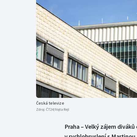
Curling
Dostihy
Florbal
Futsal
Golf
Gymnastika
Česká televize
Zdroj:
ČT24/Vojta Rejl
Praha – Velký zájem diváků
v rychlobruslení s Martinou