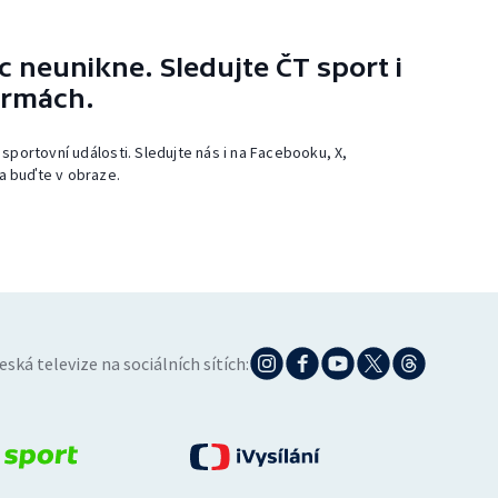
 neunikne. Sledujte ČT sport i
ormách.
 sportovní události. Sledujte nás i na Facebooku, X,
a buďte v obraze.
eská televize na sociálních sítích: