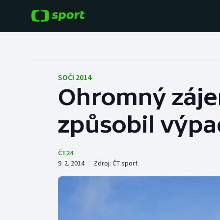
POPULÁRNÍ
DALŠÍ SPORTY
Fotbal
Americký fotbal
SOČI 2014
Ohromný zájem
Hokej
Baseball a softbal
způsobil výpa
Tenis
Basketbal
Atletika
Biatlon
ČT24
9. 2. 2014
|
Zdroj:
ČT sport
Cyklistika
Boby a skeleton
Box