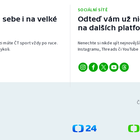
SOCIÁLNÍ SÍTĚ
 sebe i na velké
Odteď vám už nic
na dalších platf
izi máte ČT sport vždy po ruce.
Nenechte si nikde ujít nejnovější
ykoli.
Instagramu, Threads či YouTube 
Č