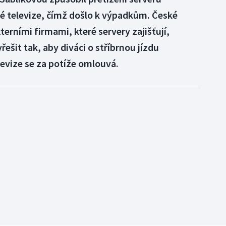
ké televize, čímž došlo k výpadkům. České
xterními firmami, které servery zajišťují,
řešit tak, aby diváci o stříbrnou jízdu
levize se za potíže omlouvá.