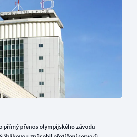
Moderní pětiboj
Triatlon
Motorsport
Veslování
Olympijské hry
Vodní slalom
Parasport
Volejbal
Plavání
Ostatní
Plážový volejbal
 o přímý přenos olympijského závodu
 Sáblíkovou způsobil přetížení serverů