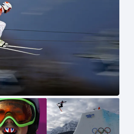
Moderní pětiboj
Triatlon
Motorsport
Veslování
Olympijské hry
Vodní slalom
Parasport
Volejbal
Plavání
Ostatní
Plážový volejbal