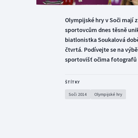
Olympijské hry v Soči mají 
sportovcům dnes těsně unik
biatlonistka Soukalová dob
čtvrtá. Podívejte se na výb
sportovišť očima fotografů
ŠTÍTKY
Soči 2014
Olympijské hry