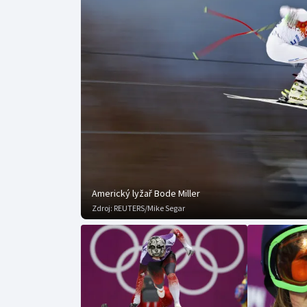
Curling
Dostihy
Florbal
Futsal
Golf
Gymnastika
Americký lyžař Bode Miller
Zdroj:
REUTERS/Mike Segar