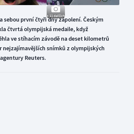
+ 11 dalších
za sebou první čtyři dny zápolení. Českým
la čtvrtá olympijská medaile, když
ěhla ve stíhacím závodě na deset kilometrů
ěr nejzajímavějších snímků z olympijských
 agentury Reuters.