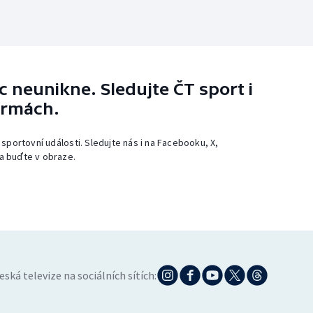
 neunikne. Sledujte ČT sport i
ormách.
 sportovní události. Sledujte nás i na Facebooku, X,
a buďte v obraze.
eská televize na sociálních sítích: