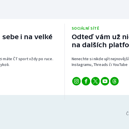
SOCIÁLNÍ SÍTĚ
 sebe i na velké
Odteď vám už nic
na dalších platf
izi máte ČT sport vždy po ruce.
Nenechte si nikde ujít nejnovější
ykoli.
Instagramu, Threads či YouTube 
Č