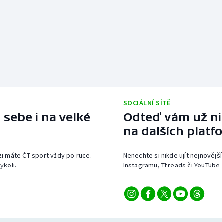
SOCIÁLNÍ SÍTĚ
 sebe i na velké
Odteď vám už nic
na dalších platf
izi máte ČT sport vždy po ruce.
Nenechte si nikde ujít nejnovější
ykoli.
Instagramu, Threads či YouTube 