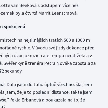
a Lotte van Beeková s odstupem více než
ozemek byla čtvrtá Marrit Leenstraová.
em spokojená
ístech na nejsilnějších tratích 500 a 1000 m
imořádně rychle. V úvodu své jízdy dokonce před
ečných dvou okruzích ale tempo neudržela a v
tá. Svěřenkyně trenéra Petra Nováka zaostala za
72 sekundy.
á. Dala jsem do toho úplně všechno. šla jsem
la jsem, že je to poslední distance, takže jsem
vše," řekla Erbanová a poukázala na to, že
atí.