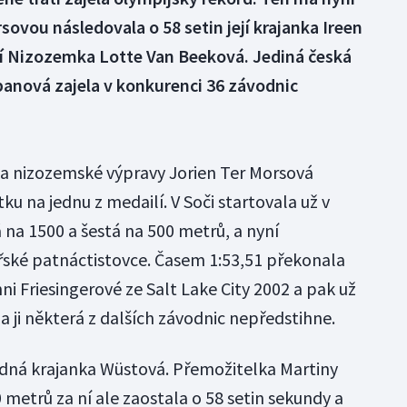
sovou následovala o 58 setin její krajanka Ireen
lší Nizozemka Lotte Van Beeková. Jediná česká
banová zajela v konkurenci 36 závodnic
ka nizozemské výpravy Jorien Ter Morsová
 na jednu z medailí. V Soči startovala už v
á na 1500 a šestá na 500 metrů, a nyní
ařské patnáctistovce. Časem 1:53,51 překonala
i Friesingerové ze Salt Lake City 2002 a pak už
a ji některá z dalších závodnic nepředstihne.
hvězdná krajanka Wüstová. Přemožitelka Martiny
metrů za ní ale zaostala o 58 setin sekundy a