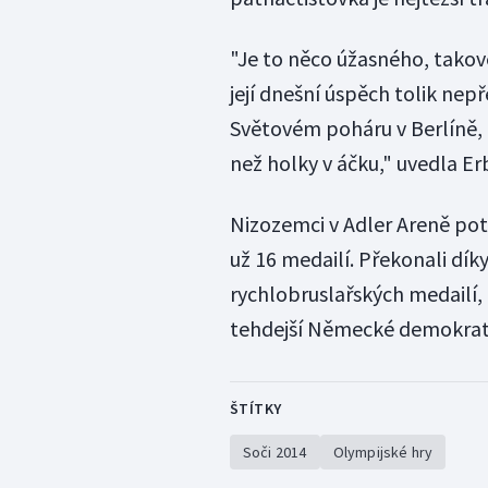
"Je to něco úžasného, takov
její dnešní úspěch tolik nepře
Světovém poháru v Berlíně, kd
než holky v áčku," uvedla Er
Nizozemci v Adler Areně potř
už 16 medailí. Překonali dí
rychlobruslařských medailí, 
tehdejší Německé demokrati
ŠTÍTKY
Soči 2014
Olympijské hry