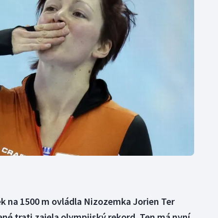
Moderní pětiboj
Triatlon
Motorsport
Veslování
Olympijské hry
Vodní slalom
Parasport
Volejbal
Plavání
Ostatní
Plážový volejbal
ek na 1500 m ovládla Nizozemka Jorien Ter
ené trati zajela olympijský rekord. Ten má nyní