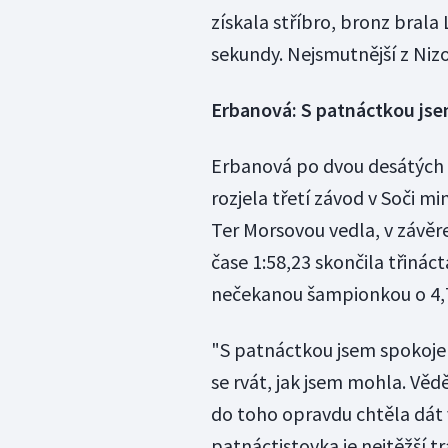
získala stříbro, bronz bral
sekundy. Nejsmutnější z Niz
Erbanová: S patnáctkou js
Erbanová po dvou desátých m
rozjela třetí závod v Soči m
Ter Morsovou vedla, v závěr
čase 1:58,23 skončila třinác
nečekanou šampionkou o 4,
"S patnáctkou jsem spokojen
se rvát, jak jsem mohla. Vědě
do toho opravdu chtěla dát 
patnáctistovka je nejtěžší tr