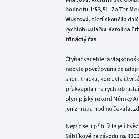
hodnotu 1:53,51. Za Ter Mor
Wustová, třetí skončila da
rychlobruslařka Karolína Er
třináctý čas.
Čtyřiadvacetiletá vlajkonoš
nebyla považována za adeptku
short tracku, kde byla čtvrt
překvapila i na rychlobrusl
olympijský rekord Němky Ann
jen zhruba hodinu čekala, zd
Nejvíc se jí přiblížila její 
Sáblíkové ze závodu na 3000 