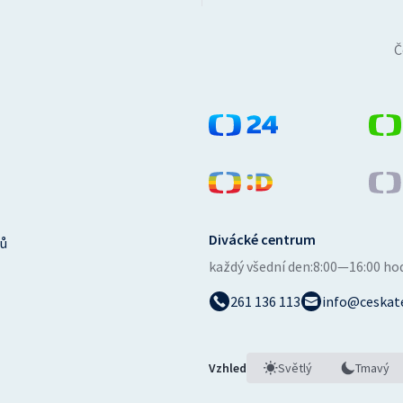
Č
Divácké centrum
ů
každý všední den:
8:00—16:00 ho
261 136 113
info@ceskate
Vzhled
Světlý
Tmavý