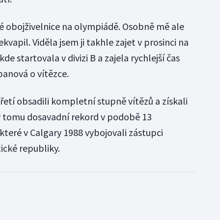
é obojživelnice na olympiádě. Osobně mě ale
kvapil. Viděla jsem ji takhle zajet v prosinci na
e startovala v divizi B a zajela rychlejší čas
banová o vítězce.
etí obsadili kompletní stupně vítězů a získali
ky tomu dosavadní rekord v podobě 13
které v Calgary 1988 vybojovali zástupci
cké republiky.