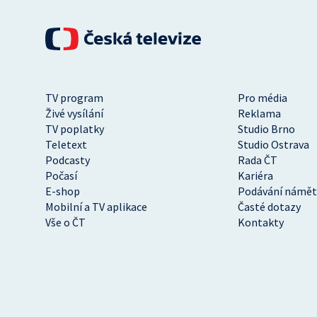
TV program
Pro média
Živé vysílání
Reklama
TV poplatky
Studio Brno
Teletext
Studio Ostrava
Podcasty
Rada ČT
Počasí
Kariéra
E-shop
Podávání námět
Mobilní a TV aplikace
Časté dotazy
Vše o ČT
Kontakty