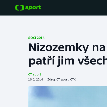
POPULÁRNÍ
DALŠÍ SPORTY
Fotbal
Americký fotbal
SOČI 2014
Nizozemky na
Hokej
Baseball a softbal
patří jim vše
Tenis
Basketbal
Atletika
Biatlon
ČT sport
16. 2. 2014
|
Zdroj:
ČT sport
,
ČTK
Cyklistika
Boby a skeleton
Box