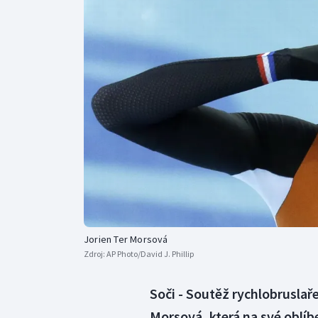
Curling
Dostihy
Florbal
Futsal
Golf
Gymnastika
Jorien Ter Morsová
Zdroj:
AP Photo/David J. Phillip
Soči - Soutěž rychlobruslař
Morsová, která na své oblíb