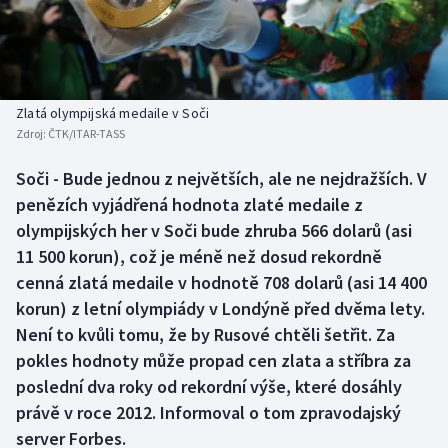
Baseball a softbal
Soutěže
Basketbal
Historické návraty
Biatlon
Aplikace ČT sport
Zlatá olympijská medaile v Soči
Zdroj:
ČTK/ITAR-TASS
Boby a skeleton
AZ kvíz
Soči - Bude jednou z největších, ale ne nejdražších. V
penězích vyjádřená hodnota zlaté medaile z
Box
olympijských her v Soči bude zhruba 566 dolarů (asi
Curling
11 500 korun), což je méně než dosud rekordně
cenná zlatá medaile v hodnotě 708 dolarů (asi 14 400
Dostihy
korun) z letní olympiády v Londýně před dvěma lety.
Není to kvůli tomu, že by Rusové chtěli šetřit. Za
Florbal
pokles hodnoty může propad cen zlata a stříbra za
poslední dva roky od rekordní výše, které dosáhly
Futsal
právě v roce 2012. Informoval o tom zpravodajský
server Forbes.
Golf