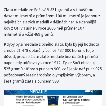
Zlatá medaile ze Soči váží 531 gramů a s tloušťkou
Gymnastika
deset milimetrů a průměrem 100 milimetrů je jednou z
největších zlatých medailí v dějinách her. Nejcennější
Házená
kov z OH v Turíně v roce 2006 měl průměr 107
Jezdectví
milimetrů a vážil 469 gramů.
Kdyby byla medaile z plného zlata, byla by její hodnota
Judo
zhruba 21 478 dolarů (více než 437 000 korun); to je
důvod, proč se čistě zlaté medaile bez dalších příměsí
Krasobruslení
naposledy udělovaly v roce 1912. Ty ze Soči obsahují
Lezení
525 gramů stříbra s puncem 960, což je víc než punc 925
požadovaný Mezinárodním olympijským výborem, a
Lyže a snowboard
šest gramů zlata s puncem 999.
Moderní pětiboj
Motorsport