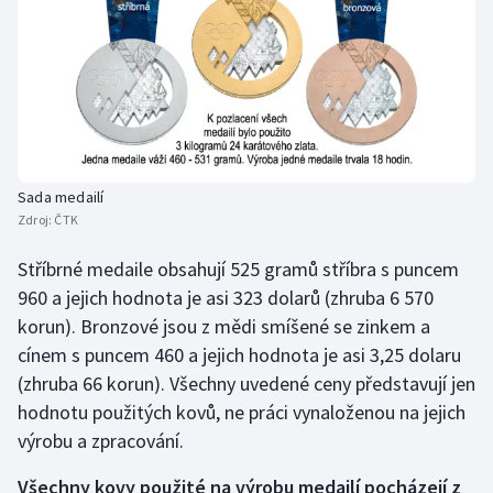
Olympijské hry
Parasport
Plavání
Plážový volejbal
Sada medailí
Zdroj:
ČTK
Ragby
Stříbrné medaile obsahují 525 gramů stříbra s puncem
960 a jejich hodnota je asi 323 dolarů (zhruba 6 570
Rychlobruslení
korun). Bronzové jsou z mědi smíšené se zinkem a
Rychlostní kanoistika
cínem s puncem 460 a jejich hodnota je asi 3,25 dolaru
(zhruba 66 korun). Všechny uvedené ceny představují jen
Short track
hodnotu použitých kovů, ne práci vynaloženou na jejich
výrobu a zpracování.
Sportovní střelba
Všechny kovy použité na výrobu medailí pocházejí z