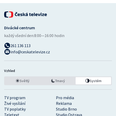
Divácké centrum
každý všední den:
8:00—16:00 hodin
261 136 113
info@ceskatelevize.cz
Vzhled
Světlý
Tmavý
Systém
TV program
Pro média
Živé vysílání
Reklama
TV poplatky
Studio Brno
Teletext
Studio Ostrava