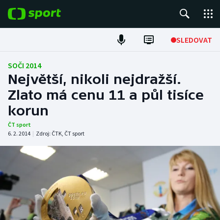
POPULÁRNÍ
SLEDOVAT
Fotbal
SOČI 2014
Největší, nikoli nejdražší.
Hokej
Zlato má cenu 11 a půl tisíce
korun
Tenis
ČT sport
Atletika
6. 2. 2014
|
Zdroj:
ČTK
,
ČT sport
Cyklistika
DALŠÍ SPORTY
Americký fotbal
NEPŘEHLÉDNĚTE