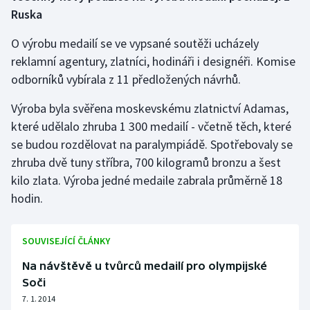
Stolní tenis
Ruska
O výrobu medailí se ve vypsané soutěži ucházely
Triatlon
reklamní agentury, zlatníci, hodináři i designéři. Komise
Veslování
odborníků vybírala z 11 předložených návrhů.
Výroba byla svěřena moskevskému zlatnictví Adamas,
Vodní slalom
které udělalo zhruba 1 300 medailí - včetně těch, které
Volejbal
se budou rozdělovat na paralympiádě. Spotřebovaly se
zhruba dvě tuny stříbra, 700 kilogramů bronzu a šest
Ostatní
kilo zlata. Výroba jedné medaile zabrala průměrně 18
hodin.
SOUVISEJÍCÍ ČLÁNKY
Na návštěvě u tvůrců medailí pro olympijské
Soči
7. 1. 2014