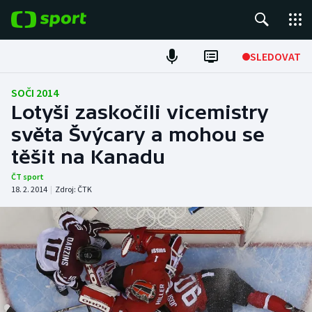
POPULÁRNÍ
SLEDOVAT
Fotbal
SOČI 2014
Lotyši zaskočili vicemistry
Hokej
světa Švýcary a mohou se
těšit na Kanadu
Tenis
ČT sport
Atletika
18. 2. 2014
|
Zdroj:
ČTK
Cyklistika
DALŠÍ SPORTY
Americký fotbal
NEPŘEHLÉDNĚTE