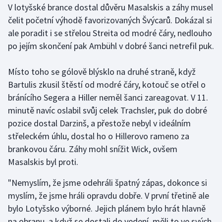
V lotyšské brance dostal důvěru Masalskis a záhy musel
čelit početní výhodě favorizovaných Švýcarů. Dokázal si
Gymnastika
ale poradit i se střelou Streita od modré čáry, nedlouho
po jejím skončení pak Ambühl v dobré šanci netrefil puk.
Házená
Jezdectví
Místo toho se gólově blýsklo na druhé straně, když
Bartulis zkusil štěstí od modré čáry, kotouč se otřel o
Judo
bránícího Segera a Hiller neměl šanci zareagovat. V 11.
minutě navíc oslabil svůj celek Trachsler, puk do dobré
Krasobruslení
pozice dostal Darzinš, a přestože nebyl v ideálním
střeleckém úhlu, dostal ho o Hillerovo rameno za
Lezení
brankovou čáru. Záhy mohl snížit Wick, ovšem
Masalskis byl proti.
Lyže a snowboard
"Nemyslím, že jsme odehráli špatný zápas, dokonce si
Moderní pětiboj
myslím, že jsme hráli opravdu dobře. V první třetině ale
bylo Lotyšsko výborné. Jejich plánem bylo hrát hlavně
Motorsport
na obranu, a když se dostali do vedení, měli to ve svých