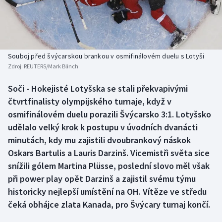
Baseball a softbal
Soutěže
Basketbal
Historické návraty
Biatlon
Aplikace ČT sport
Souboj před švýcarskou brankou v osmifinálovém duelu s Lotyši
Zdroj:
REUTERS/Mark Blinch
Boby a skeleton
AZ kvíz
Soči - Hokejisté Lotyšska se stali překvapivými
čtvrtfinalisty olympijského turnaje, když v
Box
osmifinálovém duelu porazili Švýcarsko 3:1. Lotyšsko
Curling
udělalo velký krok k postupu v úvodních dvanácti
minutách, kdy mu zajistili dvoubrankový náskok
Dostihy
Oskars Bartulis a Lauris Darzinš. Vicemistři světa sice
snížili gólem Martina Plüsse, poslední slovo měl však
Florbal
při power play opět Darzinš a zajistil svému týmu
historicky nejlepší umístění na OH. Vítěze ve středu
Futsal
čeká obhájce zlata Kanada, pro Švýcary turnaj končí.
Golf