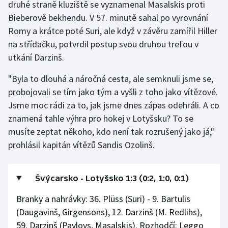
druhé straně kluziště se vyznamenal Masalskis proti
Stolní tenis
Bieberově bekhendu. V 57. minutě sahal po vyrovnání
Romy a krátce poté Suri, ale když v závěru zamířil Hiller
Triatlon
na střídačku, potvrdil postup svou druhou trefou v
Veslování
utkání Darzinš.
"Byla to dlouhá a náročná cesta, ale semknuli jsme se,
Vodní slalom
probojovali se tím jako tým a vyšli z toho jako vítězové.
Jsme moc rádi za to, jak jsme dnes zápas odehráli. A co
Volejbal
znamená tahle výhra pro hokej v Lotyšsku? To se
Ostatní
musíte zeptat někoho, kdo není tak rozrušený jako já,"
prohlásil kapitán vítězů Sandis Ozolinš.
Švýcarsko - Lotyšsko 1:3 (0:2, 1:0, 0:1)
Branky a nahrávky: 36. Plüss (Suri) - 9. Bartulis
(Daugavinš, Girgensons), 12. Darzinš (M. Redlihs),
59. Darzinš (Pavlovs, Masalskis). Rozhodčí: Leggo