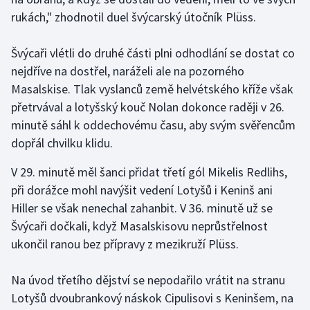
rukách," zhodnotil duel švýcarský útočník Plüss.
Olympijské hry
Švýcaři vlétli do druhé části plni odhodlání se dostat co
Parasport
nejdříve na dostřel, naráželi ale na pozorného
Plavání
Masalskise. Tlak vyslanců země helvétského kříže však
přetrvával a lotyšský kouč Nolan dokonce raději v 26.
Plážový volejbal
minutě sáhl k oddechovému času, aby svým svěřencům
dopřál chvilku klidu.
Ragby
V 29. minutě měl šanci přidat třetí gól Mikelis Redlihs,
Rychlobruslení
při dorážce mohl navýšit vedení Lotyšů i Keninš ani
Hiller se však nenechal zahanbit. V 36. minutě už se
Rychlostní kanoistika
Švýcaři dočkali, když Masalskisovu neprůstřelnost
ukončil ranou bez přípravy z mezikruží Plüss.
Short track
Na úvod třetího dějství se nepodařilo vrátit na stranu
Sportovní střelba
Lotyšů dvoubrankový náskok Cipulisovi s Keninšem, na