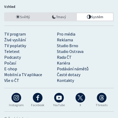
Vzhled
Světlý
Tmavý
Systém
TV program
Pro média
Živé vysílání
Reklama
TV poplatky
Studio Brno
Teletext
Studio Ostrava
Podcasty
Rada ČT
Počasí
Kariéra
E-shop
Podávání námětů
Mobilní a TV aplikace
Časté dotazy
Vše o ČT
Kontakty
Instagram
Facebook
YouTube
X
Threads