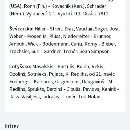
(USA), Rönn (Fin.) - Kovachik (Kan.), Schrader
(Něm.). Vyloučení: 2:1. Využití: 0:1. Diváci: 7912.
Švýcarsko:
Hiller - Streit, Diaz, Vauclair, Seger, Josi,
Weber - Moser, M. Plüss, Niederreiter - Brunner,
Ambühl, Wick - Bodenmann, Cunti, Romy - Bieber,
Trachsler, Suri - Gardner. Trenér: Sean Simpson.
Lotyšsko:
Masalskis - Bartulis, Kulda, Rekis,
Ozolinš, Sotnieks, Pujacs, K. Redlihs, od 21. navíc
Freibergs - Karsums, Girgensons, Daugavinš - M.
Redlihs, Sprukts, Darzinš - Cipulis, Pavlovs, Keninš -
Jass, Vasiljevs, Indrašis. Trenér: Ted Nolan.
ŠTÍTKY