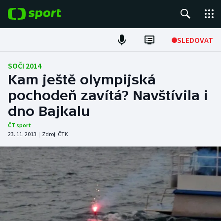
POPULÁRNÍ
SLEDOVAT
Fotbal
SOČI 2014
Kam ještě olympijská
Hokej
pochodeň zavítá? Navštívila i
dno Bajkalu
Tenis
ČT sport
Atletika
23. 11. 2013
|
Zdroj:
ČTK
Cyklistika
DALŠÍ SPORTY
Americký fotbal
NEPŘEHLÉDNĚTE