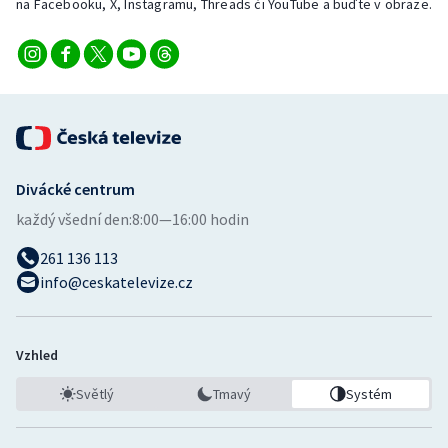
na Facebooku, X, Instagramu, Threads či YouTube a buďte v obraze.
Stolní tenis
Triatlon
Veslování
Vodní slalom
Divácké centrum
Volejbal
každý všední den:
8:00—16:00 hodin
Ostatní
261 136 113
info@ceskatelevize.cz
Vzhled
Světlý
Tmavý
Systém