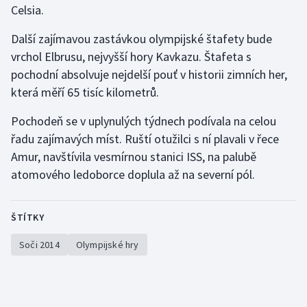
Celsia.
Gymnastika
Další zajímavou zastávkou olympijské štafety bude
vrchol Elbrusu, nejvyšší hory Kavkazu. Štafeta s
Házená
pochodní absolvuje nejdelší pouť v historii zimních her,
která měří 65 tisíc kilometrů.
Jezdectví
Pochodeň se v uplynulých týdnech podívala na celou
Judo
řadu zajímavých míst. Ruští otužilci s ní plavali v řece
Amur, navštívila vesmírnou stanici ISS, na palubě
Krasobruslení
atomového ledoborce doplula až na severní pól.
Lezení
ŠTÍTKY
Lyže a snowboard
Soči 2014
Olympijské hry
Moderní pětiboj
Motorsport