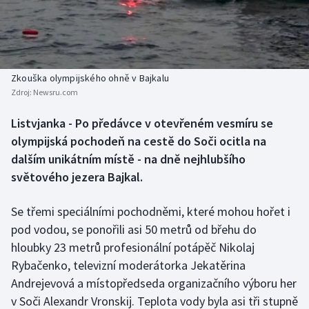
Baseball a softbal
Soutěže
Basketbal
Historické návraty
Biatlon
Aplikace ČT sport
Zkouška olympijského ohně v Bajkalu
Zdroj:
Newsru.com
Boby a skeleton
AZ kvíz
Listvjanka - Po předávce v otevřeném vesmíru se
olympijská pochodeň na cestě do Soči ocitla na
Box
dalším unikátním místě - na dně nejhlubšího
Curling
světového jezera Bajkal.
Dostihy
Se třemi speciálními pochodněmi, které mohou hořet i
pod vodou, se ponořili asi 50 metrů od břehu do
Florbal
hloubky 23 metrů profesionální potápěč Nikolaj
Rybačenko, televizní moderátorka Jekatěrina
Futsal
Andrejevová a místopředseda organizačního výboru her
v Soči Alexandr Vronskij. Teplota vody byla asi tři stupně
Golf