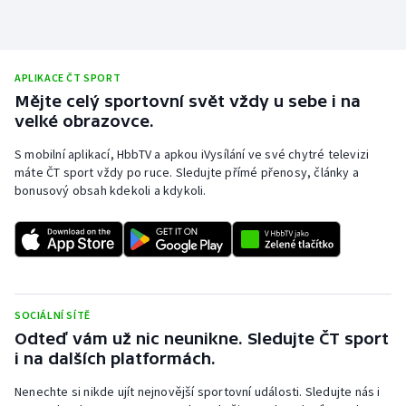
Olympijské hry
Parasport
APLIKACE ČT SPORT
Mějte celý sportovní svět vždy u sebe i na
Plavání
velké obrazovce.
S mobilní aplikací, HbbTV a apkou iVysílání ve své chytré televizi
Plážový volejbal
máte ČT sport vždy po ruce. Sledujte přímé přenosy, články a
bonusový obsah kdekoli a kdykoli.
Ragby
Rychlobruslení
Rychlostní kanoistika
SOCIÁLNÍ SÍTĚ
Short track
Odteď vám už nic neunikne. Sledujte ČT sport
i na dalších platformách.
Sportovní střelba
Nenechte si nikde ujít nejnovější sportovní události. Sledujte nás i