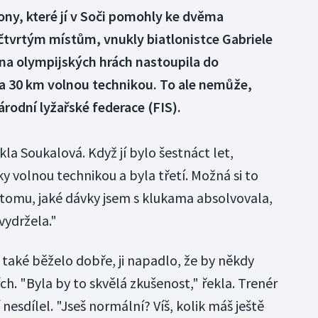
ny, které jí v Soči pomohly ke dvěma
čtvrtým místům, vnukly biatlonistce Gabriele
na olympijských hrách nastoupila do
a 30 km volnou technikou. To ale nemůže,
rodní lyžařské federace (FIS).
kla Soukalová. Když jí bylo šestnáct let,
ky volnou technikou a byla třetí. Možná si to
tomu, jaké dávky jsem s klukama absolvovala,
vydržela."
í také běželo dobře, ji napadlo, že by někdy
ích. "Byla by to skvělá zkušenost," řekla. Trenér
 nesdílel. "Jseš normální? Víš, kolik máš ještě