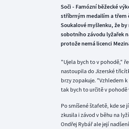
Soči - Famózní běžecké výko
stříbrným medailím a třem 
Soukalové myšlenku, že by 
sobotního závodu lyžařek n
protože nemá licenci Meziná
"Ujela bych to v pohodě," ře
nastoupila do Jizerské třicít
brzy zopakuje. "Vzhledem k 
tak bych to určitě v pohodě 
Po smíšené štafetě, kde se j
zkusila i závod v běhu na lyž
Ondřej Rybář ale její nadšení