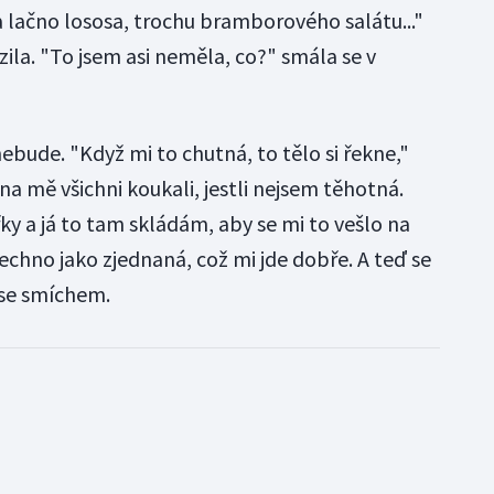
a lačno lososa, trochu bramborového salátu..."
zila. "To jsem asi neměla, co?" smála se v
nebude. "Když mi to chutná, to tělo si řekne,"
 na mě všichni koukali, jestli nejsem těhotná.
řky a já to tam skládám, aby se mi to vešlo na
echno jako zjednaná, což mi jde dobře. A teď se
 se smíchem.