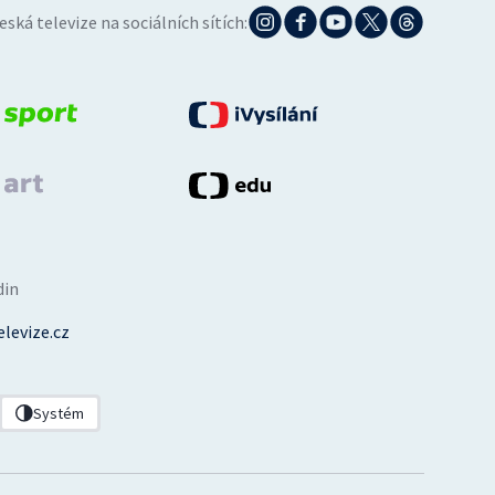
eská televize na sociálních sítích:
din
levize.cz
Systém