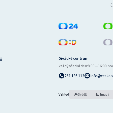
Č
Divácké centrum
ů
každý všední den:
8:00—16:00 ho
261 136 113
info@ceskate
Vzhled
Světlý
Tmavý