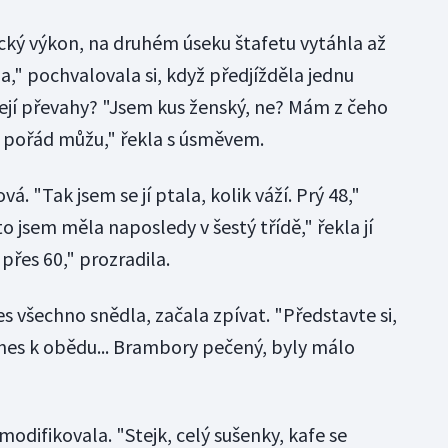
ký výkon, na druhém úseku štafetu vytáhla až
a," pochvalovala si, když předjížděla jednu
ejí převahy? "Jsem kus ženský, ne? Mám z čeho
já pořád můžu," řekla s úsměvem.
vá. "Tak jsem se jí ptala, kolik váží. Prý 48,"
to jsem měla naposledy v šestý třídě," řekla jí
přes 60," prozradila.
s všechno snědla, začala zpívat. "Představte si,
dnes k obědu... Brambory pečený, byly málo
modifikovala. "Stejk, celý sušenky, kafe se