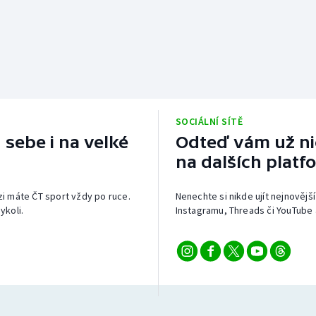
SOCIÁLNÍ SÍTĚ
 sebe i na velké
Odteď vám už nic
na dalších platf
izi máte ČT sport vždy po ruce.
Nenechte si nikde ujít nejnovější
ykoli.
Instagramu, Threads či YouTube 