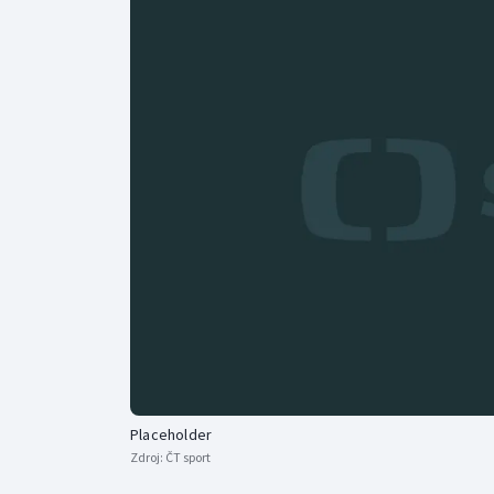
Curling
Dostihy
Florbal
Futsal
Golf
Gymnastika
Placeholder
Zdroj:
ČT sport