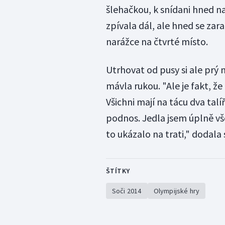
šlehačkou, k snídani hned n
zpívala dál, ale hned se zara
narážce na čtvrté místo.
Utrhovat od pusy si ale prý 
mávla rukou. "Ale je fakt, že
Všichni mají na tácu dva talí
podnos. Jedla jsem úplně vš
to ukázalo na trati," dodala
ŠTÍTKY
Soči 2014
Olympijské hry