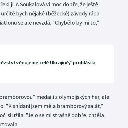
kl jí. A Soukalová ví moc dobře, že ještě
, určitě bych nějaké (běžecké) závody ráda
atlonu se ale nevzdá. "Chybělo by mi to,"
tězství věnujeme celé Ukrajině," prohlásila
"bramborovou" medaili z olympijských her, ale
lo. "K snídani jsem měla bramborový salát,"
či si užila. "Jelo se mi strašně dobře, chtěla
ertovala.