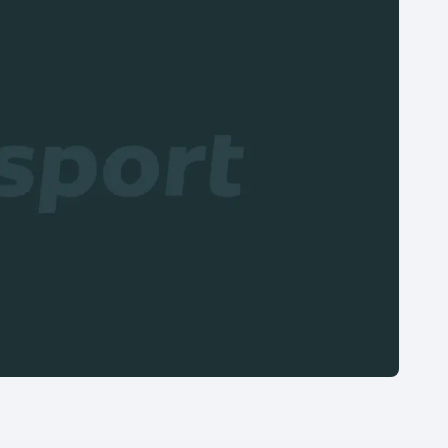
Moderní pětiboj
Triatlon
Motorsport
Veslování
Olympijské hry
Vodní slalom
Parasport
Volejbal
Plavání
Ostatní
Plážový volejbal