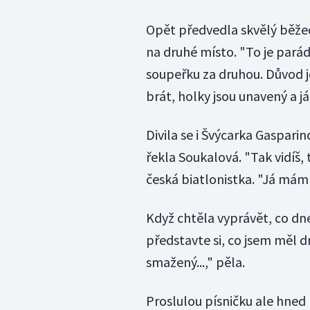
Opět předvedla skvělý běžec
na druhé místo. "To je parád
soupeřku za druhou. Důvod j
brát, holky jsou unavený a 
Divila se i Švýcarka Gasparino
řekla Soukalová. "Tak vidíš, 
česká biatlonistka. "Já mám 
Když chtěla vyprávět, co dne
představte si, co jsem měl 
smažený...," pěla.
Proslulou písničku ale hned 