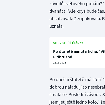
závodů světového poháru?" ře
dvanáct. "Ale když bude čas
absolvovala," zopakovala. Bi
uznala.
SOUVISEJÍCÍ ČLÁNKY
Po štafetě minuta ticha. "Ví
Pidhrušná
21. 2. 2014
Po dnešní štafetě má třetí 
dobrou náladu jí to nesebra
smála se. Poslední závod v So
jsem jet ještě jedno kolo," ž