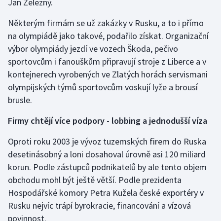
Jan Železný.
Stolní tenis
Některým firmám se už zakázky v Rusku, a to i přímo
Triatlon
na olympiádě jako takové, podařilo získat. Organizační
výbor olympiády jezdí ve vozech Škoda, pečivo
Veslování
sportovcům i fanouškům připravují stroje z Liberce a v
kontejnerech vyrobených ve Zlatých horách servismani
Vodní slalom
olympijských týmů sportovcům voskují lyže a brousí
brusle.
Volejbal
Firmy chtějí více podpory - lobbing a jednodušší víza
Ostatní
Oproti roku 2003 je vývoz tuzemských firem do Ruska
desetinásobný a loni dosahoval úrovně asi 120 miliard
korun. Podle zástupců podnikatelů by ale tento objem
obchodu mohl být ještě větší. Podle prezidenta
Hospodářské komory Petra Kužela české exportéry v
Rusku nejvíc trápí byrokracie, financování a vízová
povinnost.