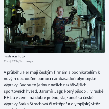
Olympijské hry
Parasport
Plavání
Plážový volejbal
Ragby
Ilustrační foto
Zdroj:
ČT24/Jan Langer
Rychlobruslení
V průběhu Her mají českým firmám a podnikatelům k
Rychlostní kanoistika
novým obchodům pomoci i ambasadoři olympijské
výpravy. Budou to jedny z našich nezářivějších
Short track
sportovních hvězd, Jaromír Jágr, který působil i v ruské
KHL a v zemi má dobré jméno, vlajkonoška české
Sportovní střelba
výpravy Šárka Strachová či oštěpař a olympijský vítěz