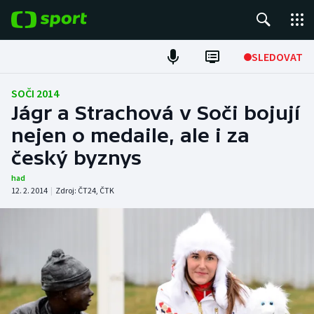
POPULÁRNÍ
SLEDOVAT
Fotbal
SOČI 2014
Jágr a Strachová v Soči bojují
Hokej
nejen o medaile, ale i za
český byznys
Tenis
had
Atletika
12. 2. 2014
|
Zdroj:
ČT24
,
ČTK
Cyklistika
DALŠÍ SPORTY
Americký fotbal
NEPŘEHLÉDNĚTE