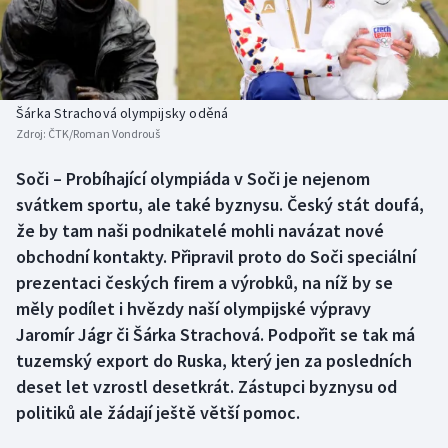
Baseball a softbal
Soutěže
Basketbal
Historické návraty
Biatlon
Aplikace ČT sport
Šárka Strachová olympijsky oděná
Zdroj:
ČTK/Roman Vondrouš
Boby a skeleton
AZ kvíz
Soči – Probíhající olympiáda v Soči je nejenom
svátkem sportu, ale také byznysu. Český stát doufá,
Box
že by tam naši podnikatelé mohli navázat nové
Curling
obchodní kontakty. Připravil proto do Soči speciální
prezentaci českých firem a výrobků, na níž by se
Dostihy
měly podílet i hvězdy naší olympijské výpravy
Jaromír Jágr či Šárka Strachová. Podpořit se tak má
Florbal
tuzemský export do Ruska, který jen za posledních
deset let vzrostl desetkrát. Zástupci byznysu od
Futsal
politiků ale žádají ještě větší pomoc.
Golf