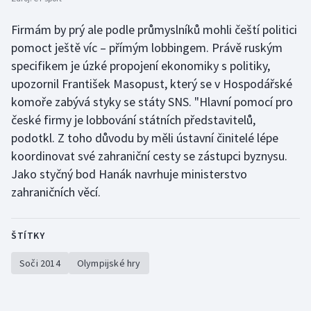
Firmám by prý ale podle průmyslníků mohli čeští politici
pomoct ještě víc – přímým lobbingem. Právě ruským
specifikem je úzké propojení ekonomiky s politiky,
upozornil František Masopust, který se v Hospodářské
komoře zabývá styky se státy SNS. "Hlavní pomocí pro
české firmy je lobbování státních představitelů,
podotkl. Z toho důvodu by měli ústavní činitelé lépe
koordinovat své zahraniční cesty se zástupci byznysu.
Jako styčný bod Hanák navrhuje ministerstvo
zahraničních věcí.
ŠTÍTKY
Soči 2014
Olympijské hry