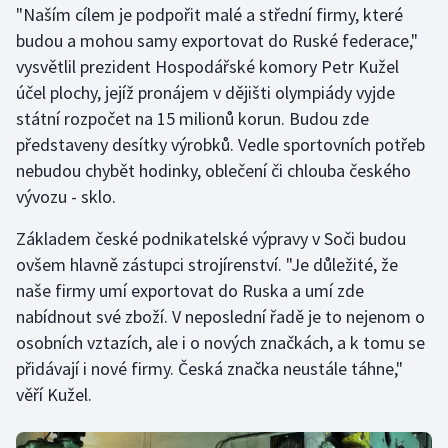
"Naším cílem je podpořit malé a střední firmy, které
budou a mohou samy exportovat do Ruské federace,"
Gymnastika
vysvětlil prezident Hospodářské komory Petr Kužel
účel plochy, jejíž pronájem v dějišti olympiády vyjde
Házená
státní rozpočet na 15 milionů korun. Budou zde
Jezdectví
představeny desítky výrobků. Vedle sportovních potřeb
nebudou chybět hodinky, oblečení či chlouba českého
Judo
vývozu - sklo.
Základem české podnikatelské výpravy v Soči budou
Krasobruslení
ovšem hlavně zástupci strojírenství. "Je důležité, že
Lezení
naše firmy umí exportovat do Ruska a umí zde
nabídnout své zboží. V neposlední řadě je to nejenom o
Lyže a snowboard
osobních vztazích, ale i o nových značkách, a k tomu se
přidávají i nové firmy. Česká značka neustále táhne,"
Moderní pětiboj
věří Kužel.
Motorsport