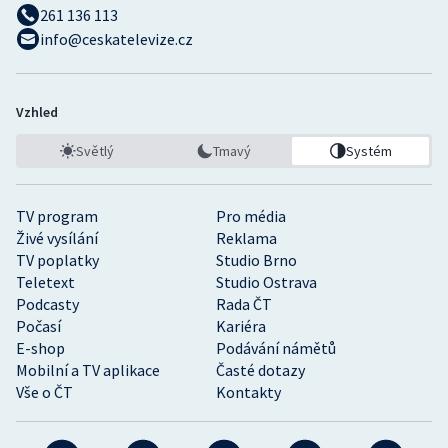
261 136 113
info@ceskatelevize.cz
Vzhled
Světlý
Tmavý
Systém
TV program
Pro média
Živé vysílání
Reklama
TV poplatky
Studio Brno
Teletext
Studio Ostrava
Podcasty
Rada ČT
Počasí
Kariéra
E-shop
Podávání námětů
Mobilní a TV aplikace
Časté dotazy
Vše o ČT
Kontakty