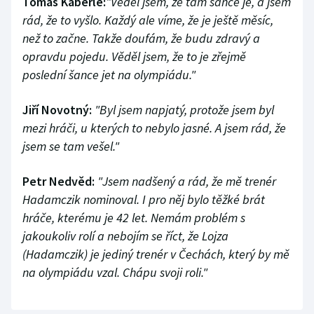
Tomáš Kaberle:
"Věděl jsem, že tam šance je, a jsem
rád, že to vyšlo. Každý ale víme, že je ještě měsíc,
než to začne. Takže doufám, že budu zdravý a
opravdu pojedu. Věděl jsem, že to je zřejmě
poslední šance jet na olympiádu."
Jiří Novotný:
"Byl jsem napjatý, protože jsem byl
mezi hráči, u kterých to nebylo jasné. A jsem rád, že
jsem se tam vešel."
Petr Nedvěd:
"Jsem nadšený a rád, že mě trenér
Hadamczik nominoval. I pro něj bylo těžké brát
hráče, kterému je 42 let. Nemám problém s
jakoukoliv rolí a nebojím se říct, že Lojza
(Hadamczik) je jediný trenér v Čechách, který by mě
na olympiádu vzal. Chápu svoji roli."