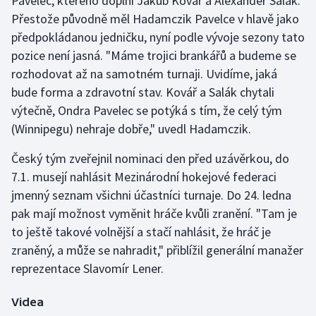
Pavelec, kterého doplní Jakub Kovář a Alexander Salák.
Přestože původně měl Hadamczik Pavelce v hlavě jako
předpokládanou jedničku, nyní podle vývoje sezony tato
pozice není jasná. "Máme trojici brankářů a budeme se
rozhodovat až na samotném turnaji. Uvidíme, jaká
bude forma a zdravotní stav. Kovář a Salák chytali
výtečně, Ondra Pavelec se potýká s tím, že celý tým
(Winnipegu) nehraje dobře," uvedl Hadamczik.
Český tým zveřejnil nominaci den před uzávěrkou, do
7.1. musejí nahlásit Mezinárodní hokejové federaci
jmenný seznam všichni účastníci turnaje. Do 24. ledna
pak mají možnost vyměnit hráče kvůli zranění. "Tam je
to ještě takové volnější a stačí nahlásit, že hráč je
zraněný, a může se nahradit," přiblížil generální manažer
reprezentace Slavomír Lener.
Videa