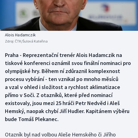
Baseball a softbal
Soutěže
Basketbal
Historické návraty
Biatlon
Aplikace ČT sport
Alois Hadamczik
Zdroj:
ČTK/Šulová Kateřina
Boby a skeleton
AZ kvíz
Praha - Reprezentační trenér Alois Hadamczik na
tiskové konferenci oznámil svou finální nominaci pro
Box
olympijské hry. Během ní zdůraznil komplexnost
Curling
procesu vybírání - ten vznikal po mnoho měsíců
a vzal v ohled i složitost a rychlost aklimatizace
Dostihy
přímo v Soči. Z otazníků, které před nominací
existovaly, jsou mezi 25 hráči Petr Nedvěd i Aleš
Florbal
Hemský, naopak chybí Jiří Hudler. Kapitánem výběru
bude Tomáš Plekanec.
Futsal
Otazník byl nad volbou Aleše Hemského či Jiřího
Golf