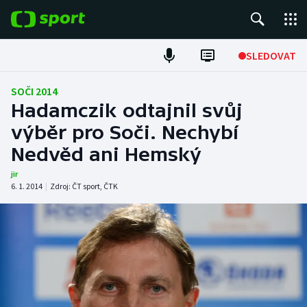
POPULÁRNÍ
SLEDOVAT
Fotbal
SOČI 2014
Hadamczik odtajnil svůj
Hokej
výběr pro Soči. Nechybí
Nedvěd ani Hemský
Tenis
jir
Atletika
6. 1. 2014
|
Zdroj:
ČT sport
,
ČTK
Cyklistika
DALŠÍ SPORTY
Americký fotbal
NEPŘEHLÉDNĚTE