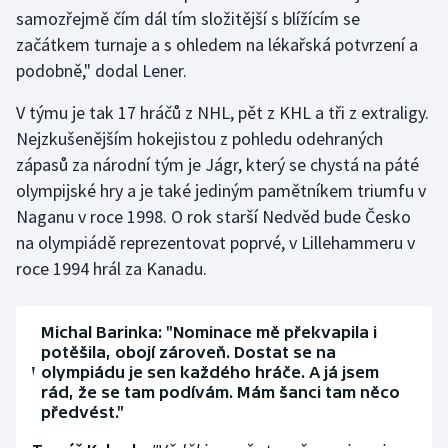
samozřejmě čím dál tím složitější s blížícím se
začátkem turnaje a s ohledem na lékařská potvrzení a
podobně," dodal Lener.
V týmu je tak 17 hráčů z NHL, pět z KHL a tři z extraligy.
Nejzkušenějším hokejistou z pohledu odehraných
zápasů za národní tým je Jágr, který se chystá na páté
olympijské hry a je také jediným pamětníkem triumfu v
Naganu v roce 1998. O rok starší Nedvěd bude Česko
na olympiádě reprezentovat poprvé, v Lillehammeru v
roce 1994 hrál za Kanadu.
Michal Barinka: "Nominace mě překvapila i
potěšila, obojí zároveň. Dostat se na
olympiádu je sen každého hráče. A já jsem
rád, že se tam podívám. Mám šanci tam něco
předvést."