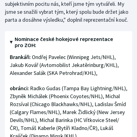
subjektivním pocitu nás, kteří jsme tým vytvářeli. My
Stolní tenis
jsme se snažili vybrat tým, který spolu bude držet jako
Triatlon
parta a dosáhne výsledku," doplnil reprezentační kouč.
Veslování
Nominace české hokejové reprezentace
pro ZOH:
Vodní slalom
Brankáři:
Ondřej Pavelec (Winnipeg Jets/NHL),
Volejbal
Jakub Kovář (Avtomobilist Jekatěrinburg/KHL),
Alexander Salák (SKA Petrohrad/KHL),
Ostatní
obránci:
Radko Gudas (Tampa Bay Lightning/NHL),
Zbyněk Michálek (Phoenix Coyotes/NHL), Michal
Rozsíval (Chicago Blackhawks/NHL), Ladislav Šmíd
(Calgary Flames/NHL), Marek Židlický (New Jersey
Devils/NHL), Michal Barinka (HC Vítkovice Steel/
ČR), Tomáš Kaberle (Rytíři Kladno/ČR), Lukáš
Krajíček (Dinamo Minsk/KHL),