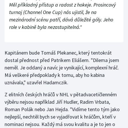
Měl příkladný přístup a radost z hokeje. Prosincový
Olympijské hry
turnaj (Channel One Cup) nás ujistil, že na
mezinárodní scénu patří, dává důležité góly. Jeho
Parasport
role v kabině byla nezastupitelná."
Plavání
Plážový volejbal
Kapitánem bude Tomáš Plekanec, který tentokrát
dostal přednost před Patrikem Eliášem. "Dilema jsem
Ragby
neměl. Je oddaný a navíc je vynikající, komplexní hráč.
Má veškeré předpoklady k tomu, aby ho kabina
Rychlobruslení
uznávala," uzavřel Hadamczik.
Rychlostní kanoistika
Z elitních českých hráčů v NHL v pětadvacetičlenném
výběru nejsou například Jiří Hudler, Radim Vrbata,
Short track
Roman Polák nebo Jan Hejda. "Vidíme tento tým jako
nejlepší, nechtěl bych se vyjadřovat k hráčům, kteří v
Sportovní střelba
nominaci nejsou. Každý má svou kvalitu a je to jen o