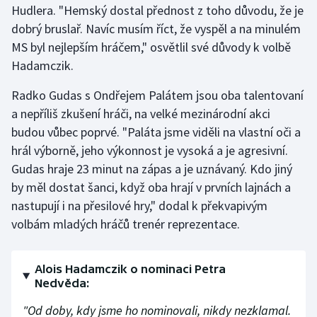
Hudlera. "Hemský dostal přednost z toho důvodu, že je
dobrý bruslař. Navíc musím říct, že vyspěl a na minulém
Gymnastika
MS byl nejlepším hráčem," osvětlil své důvody k volbě
Hadamczik.
Házená
Radko Gudas s Ondřejem Palátem jsou oba talentovaní
Jezdectví
a nepříliš zkušení hráči, na velké mezinárodní akci
budou vůbec poprvé. "Paláta jsme viděli na vlastní oči a
Judo
hrál výborně, jeho výkonnost je vysoká a je agresivní.
Gudas hraje 23 minut na zápas a je uznávaný. Kdo jiný
Krasobruslení
by měl dostat šanci, když oba hrají v prvních lajnách a
Lezení
nastupují i na přesilové hry," dodal k překvapivým
volbám mladých hráčů trenér reprezentace.
Lyže a snowboard
Alois Hadamczik o nominaci Petra
Moderní pětiboj
Nedvěda:
Motorsport
"Od doby, kdy jsme ho nominovali, nikdy nezklamal.