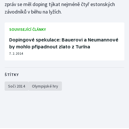
zpráv se měl doping týkat nejméně čtyř estonských
Olympijské hry
závodníků v běhu na lyžích.
Parasport
SOUVISEJÍCÍ ČLÁNKY
Plavání
Dopingové spekulace: Bauerovi a Neumannové
by mohlo připadnout zlato z Turína
Plážový volejbal
7. 2. 2014
Ragby
ŠTÍTKY
Rychlobruslení
Soči 2014
Olympijské hry
Rychlostní kanoistika
Short track
Sportovní střelba