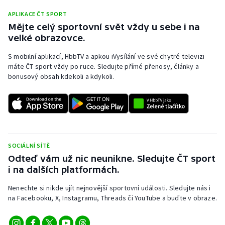
Stolní tenis
APLIKACE ČT SPORT
Mějte celý sportovní svět vždy u sebe i na
Triatlon
velké obrazovce.
Veslování
S mobilní aplikací, HbbTV a apkou iVysílání ve své chytré televizi
máte ČT sport vždy po ruce. Sledujte přímé přenosy, články a
bonusový obsah kdekoli a kdykoli.
Vodní slalom
Volejbal
Ostatní
SOCIÁLNÍ SÍTĚ
Odteď vám už nic neunikne. Sledujte ČT sport
i na dalších platformách.
Nenechte si nikde ujít nejnovější sportovní události. Sledujte nás i
na Facebooku, X, Instagramu, Threads či YouTube a buďte v obraze.