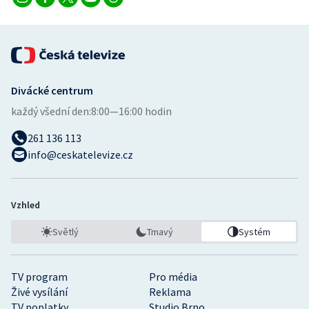
Divácké centrum
každý všední den:
8:00—16:00 hodin
261 136 113
info@ceskatelevize.cz
Vzhled
Světlý
Tmavý
Systém
TV program
Pro média
Živé vysílání
Reklama
TV poplatky
Studio Brno