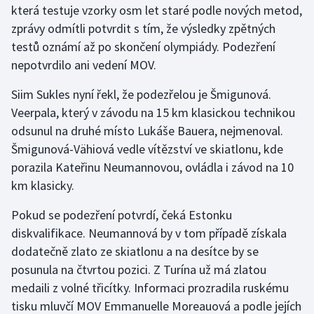
která testuje vzorky osm let staré podle nových metod,
zprávy odmítli potvrdit s tím, že výsledky zpětných
Gymnastika
testů oznámí až po skončení olympiády. Podezření
nepotvrdilo ani vedení MOV.
Házená
Siim Sukles nyní řekl, že podezřelou je Šmigunová.
Jezdectví
Veerpala, který v závodu na 15 km klasickou technikou
odsunul na druhé místo Lukáše Bauera, nejmenoval.
Judo
Šmigunová-Vähiová vedle vítězství ve skiatlonu, kde
porazila Kateřinu Neumannovou, ovládla i závod na 10
Krasobruslení
km klasicky.
Lezení
Pokud se podezření potvrdí, čeká Estonku
diskvalifikace. Neumannová by v tom případě získala
Lyže a snowboard
dodatečně zlato ze skiatlonu a na desítce by se
Moderní pětiboj
posunula na čtvrtou pozici. Z Turína už má zlatou
medaili z volné třicítky. Informaci prozradila ruskému
Motorsport
tisku mluvčí MOV Emmanuelle Moreauová a podle jejích