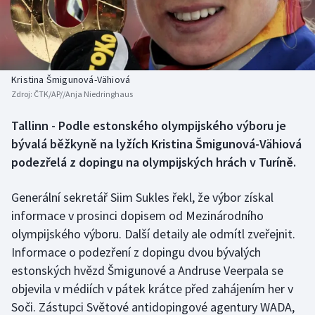
Baseball a softbal
Soutěže
Basketbal
Historické návraty
Biatlon
Aplikace ČT sport
Kristina Šmigunová-Vähiová
Zdroj:
ČTK/AP//Anja Niedringhaus
Boby a skeleton
AZ kvíz
Tallinn - Podle estonského olympijského výboru je
bývalá běžkyně na lyžích Kristina Šmigunová-Vähiová
Box
podezřelá z dopingu na olympijských hrách v Turíně.
Curling
Generální sekretář Siim Sukles řekl, že výbor získal
Dostihy
informace v prosinci dopisem od Mezinárodního
olympijského výboru. Další detaily ale odmítl zveřejnit.
Florbal
Informace o podezření z dopingu dvou bývalých
estonských hvězd Šmigunové a Andruse Veerpala se
Futsal
objevila v médiích v pátek krátce před zahájením her v
Soči. Zástupci Světové antidopingové agentury WADA,
Golf