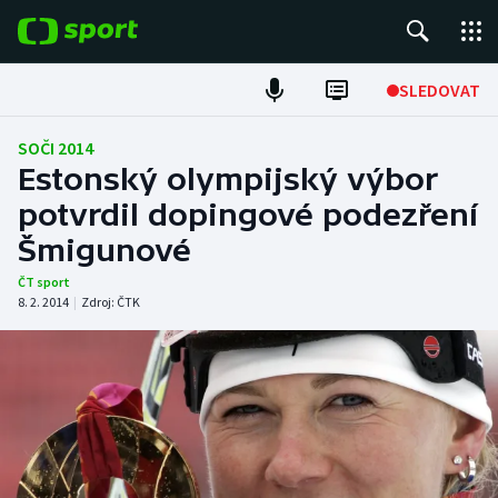
POPULÁRNÍ
SLEDOVAT
Fotbal
SOČI 2014
Estonský olympijský výbor
Hokej
potvrdil dopingové podezření
Šmigunové
Tenis
ČT sport
Atletika
8. 2. 2014
|
Zdroj:
ČTK
Cyklistika
DALŠÍ SPORTY
Americký fotbal
NEPŘEHLÉDNĚTE