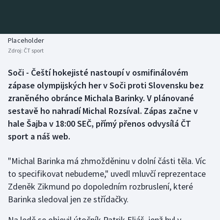
Baseball a softbal
Soutěže
Basketbal
Historické návraty
Placeholder
Zdroj:
ČT sport
Biatlon
Aplikace ČT sport
Soči - Čeští hokejisté nastoupí v osmifinálovém
Boby a skeleton
AZ kvíz
zápase olympijských her v Soči proti Slovensku bez
zraněného obránce Michala Barinky. V plánované
Box
sestavě ho nahradí Michal Rozsíval. Zápas začne v
hale Šajba v 18:00 SEČ, přímý přenos odvysílá ČT
Curling
sport a náš web.
Dostihy
"Michal Barinka má zhmožděninu v dolní části těla. Víc
Florbal
to specifikovat nebudeme," uvedl mluvčí reprezentace
Zdeněk Zikmund po dopoledním rozbruslení, které
Futsal
Barinka sledoval jen ze střídačky.
Na ledě se objevil útočník Patrik Eliáš, jenž byl v
Golf