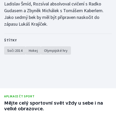
Ladislav Šmíd, Rozsíval absolvoval cvičení s Radko
Olympijské hry
Gudasem a Zbyněk Michálek s Tomášem Kaberlem.
Jako sedmý bek by měl být připraven naskočit do
Parasport
zápasu Lukáš Krajíček.
Plavání
ŠTÍTKY
Plážový volejbal
Soči 2014
Hokej
Olympijské hry
Ragby
Rychlobruslení
Rychlostní kanoistika
Short track
APLIKACE ČT SPORT
Mějte celý sportovní svět vždy u sebe i na
Sportovní střelba
velké obrazovce.