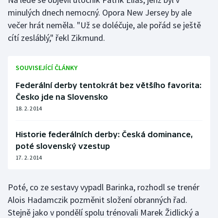
minulých dnech nemocný. Opora New Jersey by ale
Gymnastika
večer hrát neměla. "Už se doléčuje, ale pořád se ještě
cítí zesláblý," řekl Zikmund.
Házená
SOUVISEJÍCÍ ČLÁNKY
Jezdectví
Federální derby tentokrát bez většího favorita:
Judo
Česko jde na Slovensko
18. 2. 2014
Krasobruslení
Historie federálních derby: Česká dominance,
Lezení
poté slovenský vzestup
17. 2. 2014
Lyže a snowboard
Moderní pětiboj
Poté, co ze sestavy vypadl Barinka, rozhodl se trenér
Alois Hadamczik pozměnit složení obranných řad.
Motorsport
Stejně jako v pondělí spolu trénovali Marek Židlický a