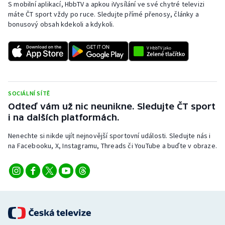
S mobilní aplikací, HbbTV a apkou iVysílání ve své chytré televizi
Stolní tenis
máte ČT sport vždy po ruce. Sledujte přímé přenosy, články a
bonusový obsah kdekoli a kdykoli.
Triatlon
Veslování
Vodní slalom
SOCIÁLNÍ SÍTĚ
Volejbal
Odteď vám už nic neunikne. Sledujte ČT sport
i na dalších platformách.
Ostatní
Nenechte si nikde ujít nejnovější sportovní události. Sledujte nás i
na Facebooku, X, Instagramu, Threads či YouTube a buďte v obraze.