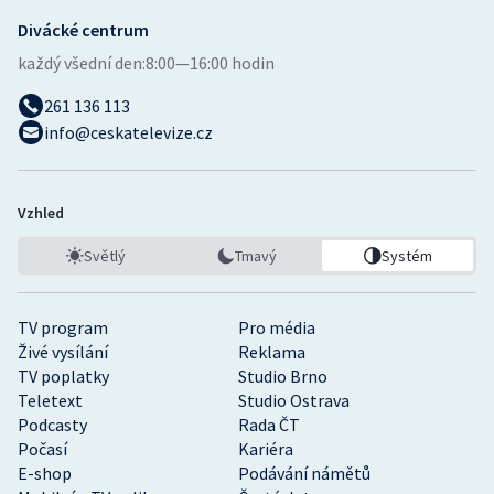
Divácké centrum
každý všední den:
8:00—16:00 hodin
261 136 113
info@ceskatelevize.cz
Vzhled
Světlý
Tmavý
Systém
TV program
Pro média
Živé vysílání
Reklama
TV poplatky
Studio Brno
Teletext
Studio Ostrava
Podcasty
Rada ČT
Počasí
Kariéra
E-shop
Podávání námětů