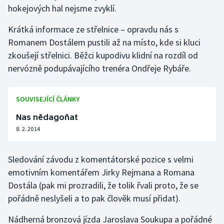
hokejových hal nejsme zvyklí.
Krátká informace ze střelnice – opravdu nás s
Romanem Dostálem pustili až na místo, kde si kluci
zkoušejí střelnici. Běžci kupodivu klidní na rozdíl od
nervózně podupávajícího trenéra Ondřeje Rybáře.
SOUVISEJÍCÍ ČLÁNKY
Nas nědagoňat
8. 2. 2014
Sledování závodu z komentátorské pozice s velmi
emotivním komentářem Jirky Rejmana a Romana
Dostála (pak mi prozradili, že tolik řvali proto, že se
pořádně neslyšeli a to pak člověk musí přidat).
Nádherná bronzová jízda Jaroslava Soukupa a pořádné