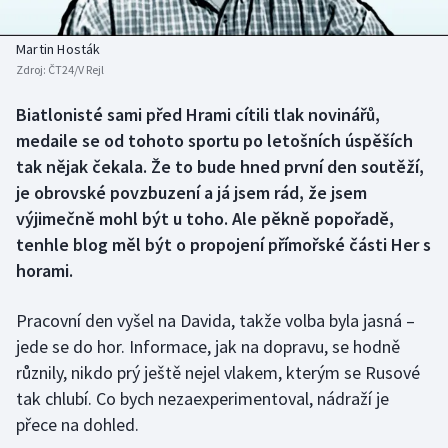
Baseball a softbal
Soutěže
Martin Hosták
Basketbal
Historické návraty
Zdroj:
ČT24/V Rejl
Biatlon
Aplikace ČT sport
Biatlonisté sami před Hrami cítili tlak novinářů,
medaile se od tohoto sportu po letošních úspěších
Boby a skeleton
AZ kvíz
tak nějak čekala. Že to bude hned první den soutěží,
je obrovské povzbuzení a já jsem rád, že jsem
Box
výjimečně mohl být u toho. Ale pěkně popořadě,
tenhle blog měl být o propojení přímořské části Her s
Curling
horami.
Dostihy
Pracovní den vyšel na Davida, takže volba byla jasná –
jede se do hor. Informace, jak na dopravu, se hodně
Florbal
různily, nikdo prý ještě nejel vlakem, kterým se Rusové
tak chlubí. Co bych nezaexperimentoval, nádraží je
Futsal
přece na dohled.
Golf