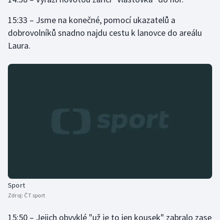
Olympijské hry
15:33 – Jsme na konečné, pomocí ukazatelů a
dobrovolníků snadno najdu cestu k lanovce do areálu
Parasport
Laura.
Plavání
Plážový volejbal
Ragby
Rychlobruslení
Rychlostní kanoistika
Short track
Sport
Zdroj:
ČT sport
Sportovní střelba
15:50 – Jejich obvyklé "už je to jen kousek" zabralo zase