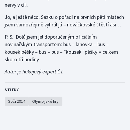
nervy v cíli.
Jo, a ještě něco. Sázku o pořadí na prvních pěti místech
jsem samozřejmě vyhrál já – nováčkovské štěstí asi…
P. S.: Dolů jsem jel doporučeným oficiálním
novinářským transportem: bus – lanovka – bus –
kousek pěšky – bus – bus – "kousek" pěšky = celkem
skoro tři hodiny.
Autor je hokejový expert ČT.
ŠTÍTKY
Soči 2014
Olympijské hry