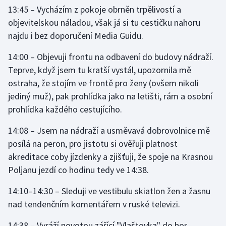
13:45 – Vycházím z pokoje obrněn trpělivostí a
objevitelskou náladou, však já si tu cestičku nahoru
Gymnastika
najdu i bez doporučení Media Guidu.
Házená
14:00 – Objevuji frontu na odbavení do budovy nádraží.
Teprve, když jsem tu kratší vystál, upozornila mě
Jezdectví
ostraha, že stojím ve frontě pro ženy (ovšem nikoli
jediný muž), pak prohlídka jako na letišti, rám a osobní
Judo
prohlídka každého cestujícího.
Krasobruslení
14:08 – Jsem na nádraží a usměvavá dobrovolnice mě
posílá na peron, pro jistotu si ověřuji platnost
Lezení
akreditace coby jízdenky a zjišťuji, že spoje na Krasnou
Lyže a snowboard
Poljanu jezdí co hodinu tedy ve 14:38.
14:10–14:30 – Sleduji ve vestibulu skiatlon žen a žasnu
Moderní pětiboj
nad tendenčním komentářem v ruské televizi.
Motorsport
14:38 – Vyráží novotou zářící "Vlaštovka" do hor.