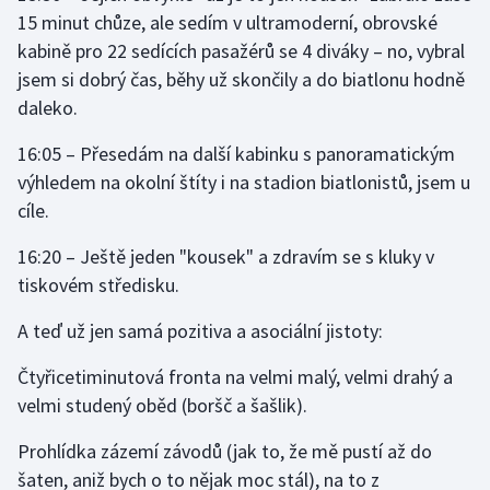
Stolní tenis
15 minut chůze, ale sedím v ultramoderní, obrovské
kabině pro 22 sedících pasažérů se 4 diváky – no, vybral
Triatlon
jsem si dobrý čas, běhy už skončily a do biatlonu hodně
daleko.
Veslování
16:05 – Přesedám na další kabinku s panoramatickým
Vodní slalom
výhledem na okolní štíty i na stadion biatlonistů, jsem u
cíle.
Volejbal
16:20 – Ještě jeden "kousek" a zdravím se s kluky v
Ostatní
tiskovém středisku.
A teď už jen samá pozitiva a asociální jistoty:
Čtyřicetiminutová fronta na velmi malý, velmi drahý a
velmi studený oběd (boršč a šašlik).
Prohlídka zázemí závodů (jak to, že mě pustí až do
šaten, aniž bych o to nějak moc stál), na to z