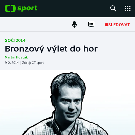
POPULÁRNÍ
SLEDOVAT
Fotbal
SOČI 2014
Bronzový výlet do hor
Hokej
Martin Hosták
9. 2. 2014
|
Zdroj:
ČT sport
Tenis
Atletika
Cyklistika
DALŠÍ SPORTY
Americký fotbal
NEPŘEHLÉDNĚTE