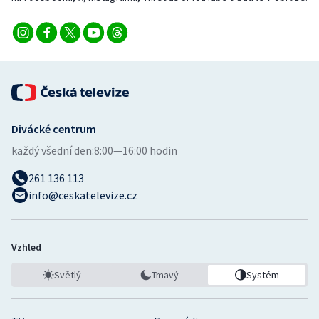
Divácké centrum
každý všední den:
8:00—16:00 hodin
261 136 113
info@ceskatelevize.cz
Vzhled
Světlý
Tmavý
Systém