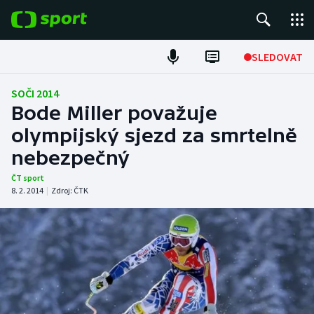
POPULÁRNÍ
SLEDOVAT
Fotbal
SOČI 2014
Bode Miller považuje
Hokej
olympijský sjezd za smrtelně
nebezpečný
Tenis
ČT sport
Atletika
8. 2. 2014
|
Zdroj:
ČTK
Cyklistika
DALŠÍ SPORTY
Americký fotbal
NEPŘEHLÉDNĚTE