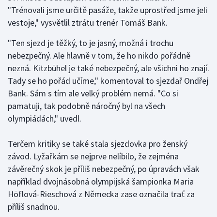
Stolní tenis
"Trénovali jsme určitě pasáže, takže uprostřed jsme jeli
vestoje," vysvětlil ztrátu trenér Tomáš Bank.
Triatlon
"Ten sjezd je těžký, to je jasný, možná i trochu
Veslování
nebezpečný. Ale hlavně v tom, že ho nikdo pořádně
nezná. Kitzbühel je také nebezpečný, ale všichni ho znají.
Vodní slalom
Tady se ho pořád učíme," komentoval to sjezdař Ondřej
Bank. Sám s tím ale velký problém nemá. "Co si
Volejbal
pamatuji, tak podobně náročný byl na všech
olympiádách," uvedl.
Ostatní
Terčem kritiky se také stala sjezdovka pro ženský
závod. Lyžařkám se nejprve nelíbilo, že zejména
závěrečný skok je příliš nebezpečný, po úpravách však
například dvojnásobná olympijská šampionka Maria
Höflová-Rieschová z Německa zase označila trať za
příliš snadnou.