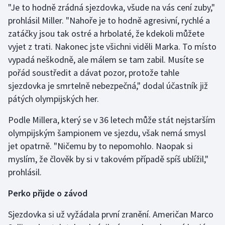
"Je to hodně zrádná sjezdovka, všude na vás cení zuby,"
prohlásil Miller. "Nahoře je to hodně agresivní, rychlé a
Gymnastika
zatáčky jsou tak ostré a hrbolaté, že kdekoli můžete
vyjet z trati. Nakonec jste všichni viděli Marka. To místo
Házená
vypadá neškodně, ale málem se tam zabil. Musíte se
Jezdectví
pořád soustředit a dávat pozor, protože tahle
sjezdovka je smrtelně nebezpečná," dodal účastník již
Judo
pátých olympijských her.
Podle Millera, který se v 36 letech může stát nejstarším
Krasobruslení
olympijským šampionem ve sjezdu, však nemá smysl
Lezení
jet opatrně. "Ničemu by to nepomohlo. Naopak si
myslím, že člověk by si v takovém případě spíš ublížil,"
Lyže a snowboard
prohlásil.
Moderní pětiboj
Perko přijde o závod
Sjezdovka si už vyžádala první zranění. Američan Marco
Motorsport