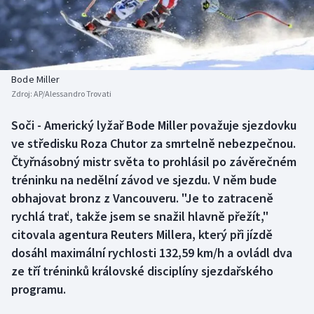
Baseball a softbal
Soutěže
Basketbal
Historické návraty
Biatlon
Aplikace ČT sport
Bode Miller
Zdroj:
AP/Alessandro Trovati
Boby a skeleton
AZ kvíz
Soči - Americký lyžař Bode Miller považuje sjezdovku
ve středisku Roza Chutor za smrtelně nebezpečnou.
Box
Čtyřnásobný mistr světa to prohlásil po závěrečném
Curling
tréninku na nedělní závod ve sjezdu. V něm bude
obhajovat bronz z Vancouveru. "Je to zatraceně
Dostihy
rychlá trať, takže jsem se snažil hlavně přežít,"
citovala agentura Reuters Millera, který při jízdě
Florbal
dosáhl maximální rychlosti 132,59 km/h a ovládl dva
ze tří tréninků královské disciplíny sjezdařského
Futsal
programu.
Golf