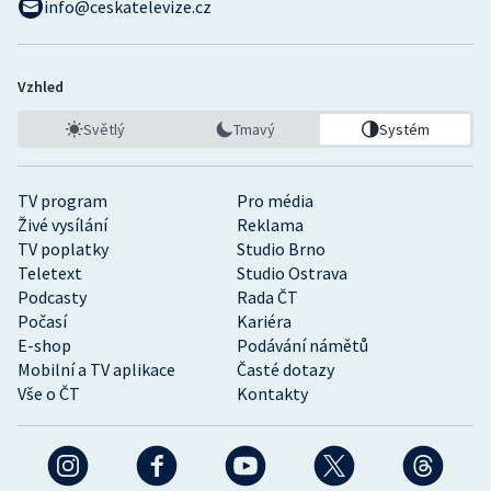
info@ceskatelevize.cz
Vzhled
Světlý
Tmavý
Systém
TV program
Pro média
Živé vysílání
Reklama
TV poplatky
Studio Brno
Teletext
Studio Ostrava
Podcasty
Rada ČT
Počasí
Kariéra
E-shop
Podávání námětů
Mobilní a TV aplikace
Časté dotazy
Vše o ČT
Kontakty