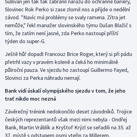
Sullivan jen tak tak zabránil nárazu do ochranné bariéry,
Slovinec Rok Perko si zase zlomil nos a přijde o nedělní
Olympijské hry
závod. "Navíc má problémy se svaly ramena. Zítra jet
Parasport
nemůže," řekl manažer slovinského týmu Dušan Blažič s
tím, že zatím není jasné, zda Perko nastoupí příští
Plavání
týden do super-G.
Plážový volejbal
Ještě hůř dopadl Francouz Brice Roger, který si při pádu
přetrhl vazy v pravém koleně a čeká ho minimálně
Ragby
půlroční pauza. Ve sjezdu ho zastoupí Guillermo Fayed,
Slovinci za Perka náhradu nemají.
Rychlobruslení
Bank vidí úskalí olympijského sjezdu v tom, že jeho
Rychlostní kanoistika
trať nikdo moc nezná
Závěrečný trénink nedokončilo deset závodníků. Trojice
Short track
českých reprezentantů však mezi nimi nebyla - Ondřej
Sportovní střelba
Bank, Martin Vráblík a Kryštof Krýzl se seřadili na 35. až
37. místě s odstupem osmi vteřin za Millerem.